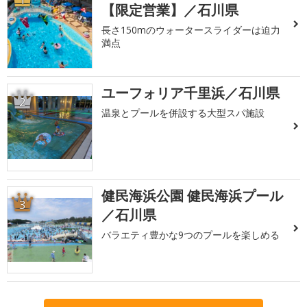
【限定営業】／石川県
長さ150mのウォータースライダーは迫力
満点
ユーフォリア千里浜／石川県
2
温泉とプールを併設する大型スパ施設
健民海浜公園 健民海浜プール
3
／石川県
バラエティ豊かな9つのプールを楽しめる