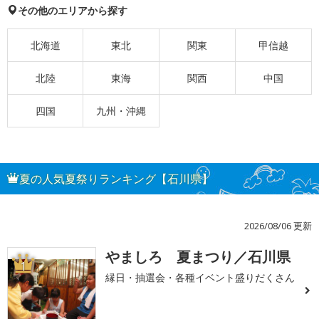
その他のエリアから探す
北海道
東北
関東
甲信越
北陸
東海
関西
中国
四国
九州・沖縄
夏の人気夏祭りランキング【石川県】
2026/08/06 更新
やましろ 夏まつり／石川県
1
縁日・抽選会・各種イベント盛りだくさん