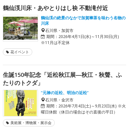
鶴仙渓川床・あやとりはし袂 不動滝付近
鶴仙渓の絶景のなかで加賀棒茶を味わう名物の
川床
石川県・加賀市
期間：
2026年4月1日(水)～11月30日(月)
※11月は不定休
花イベント
生誕150年記念「近松秋江展―秋江・秋聲、ふ
たりのトクダ」
“元禄の近松、明治の近松”
石川県・金沢市
期間：
2026年7月4日(土)～9月23日(水) ※火
曜日休館（休日の場合はその直後の平日）
美術展・博物展・展示会