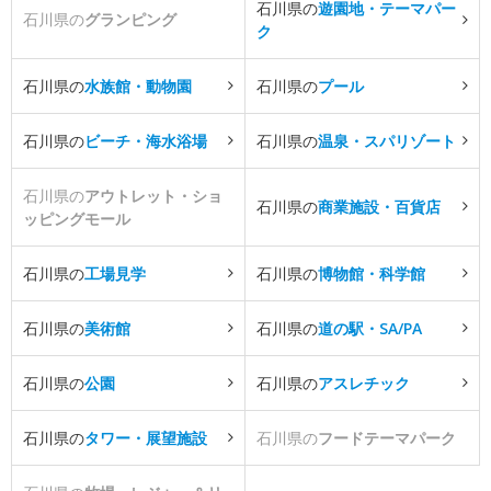
石川県の
遊園地・テーマパー
石川県の
グランピング
ク
石川県の
水族館・動物園
石川県の
プール
石川県の
ビーチ・海水浴場
石川県の
温泉・スパリゾート
石川県の
アウトレット・ショ
石川県の
商業施設・百貨店
ッピングモール
石川県の
工場見学
石川県の
博物館・科学館
石川県の
美術館
石川県の
道の駅・SA/PA
石川県の
公園
石川県の
アスレチック
石川県の
タワー・展望施設
石川県の
フードテーマパーク