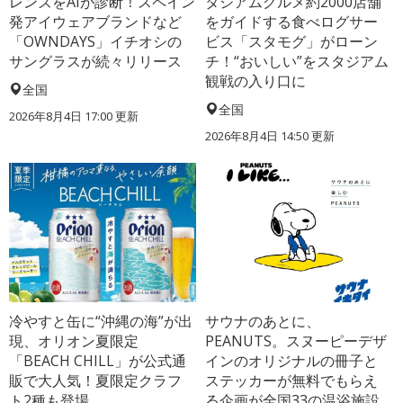
レンズをAIが診断！スペイン
タジアムグルメ約2000店舗
発アイウェアブランドなど
をガイドする食べログサー
「OWNDAYS」イチオシの
ビス「スタモグ」がローン
サングラスが続々リリース
チ！“おいしい”をスタジアム
観戦の入り口に
全国
全国
2026年8月4日 17:00
更新
2026年8月4日 14:50
更新
冷やすと缶に“沖縄の海”が出
サウナのあとに、
現、オリオン夏限定
PEANUTS。スヌーピーデザ
「BEACH CHILL」が公式通
インのオリジナルの冊子と
販で大人気！夏限定クラフ
ステッカーが無料でもらえ
ト2種も登場
る企画が全国33の温浴施設