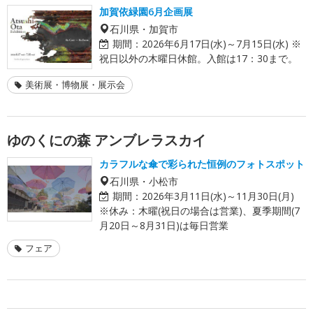
加賀依緑園6月企画展
石川県・加賀市
期間：
2026年6月17日(水)～7月15日(水) ※
祝日以外の木曜日休館。入館は17：30まで。
美術展・博物展・展示会
ゆのくにの森 アンブレラスカイ
カラフルな傘で彩られた恒例のフォトスポット
石川県・小松市
期間：
2026年3月11日(水)～11月30日(月)
※休み：木曜(祝日の場合は営業)、夏季期間(7
月20日～8月31日)は毎日営業
フェア