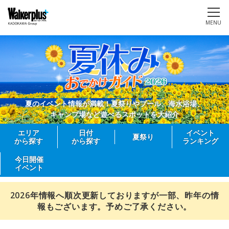
MENU
夏のイベント情報が満載！夏祭りやプール、海水浴場、
キャンプ場など遊べるスポットを大紹介
エリア
日付
イベント
夏祭り
から探す
から探す
ランキング
今日開催
イベント
2026年情報へ順次更新しておりますが一部、昨年の情
報もございます。予めご了承ください。