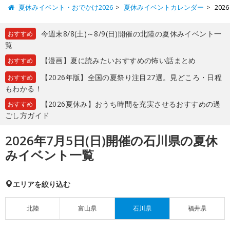
夏休みイベント・おでかけ2026
夏休みイベントカレンダー
20
今週末8/8(土)～8/9(日)開催の北陸の夏休みイベント一
おすすめ
覧
【漫画】夏に読みたいおすすめの怖い話まとめ
おすすめ
【2026年版】全国の夏祭り注目27選。見どころ・日程
おすすめ
もわかる！
【2026夏休み】おうち時間を充実させるおすすめの過
おすすめ
ごし方ガイド
2026年7月5日(日)開催の石川県の夏休
みイベント一覧
エリアを絞り込む
北陸
富山県
石川県
福井県