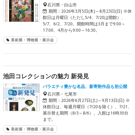
石川県・白山市
期間：
2026年3月5日(木)～8月23日(日) ※休
館日は月曜日（ただし5/4、7/20は開館）、
5/7、6/2、7/20。開館時間は3月まで9:00～
17:00、4月から9:00～16:30。
美術展・博物展・展示会
池田コレクションの魅力 新発見
バラエティ豊かな名品、新寄附作品も初公開
石川県・七尾市
期間：
2026年6月27日(土)～9月13日(日) ※
休館日は、毎週月曜日（7/20を除く）、7/21、
展示替え期間（8/3～8/6）。入館は16時30分
まで。
美術展・博物展・展示会