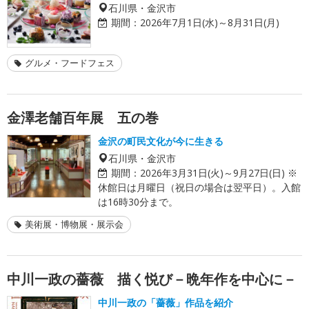
石川県・金沢市
期間：
2026年7月1日(水)～8月31日(月)
グルメ・フードフェス
金澤老舗百年展 五の巻
金沢の町民文化が今に生きる
石川県・金沢市
期間：
2026年3月31日(火)～9月27日(日) ※
休館日は月曜日（祝日の場合は翌平日）。入館
は16時30分まで。
美術展・博物展・展示会
中川一政の薔薇 描く悦び－晩年作を中心に－
中川一政の「薔薇」作品を紹介