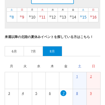
土
日
月
火
水
木
金
土
日
8/
8/
8/
8/
8/
8/
8/
8/
8/
8
9
10
11
12
13
14
15
16
来週以降の北陸の夏休みイベントを探している方はこちら！
6月
7月
8月
月
火
水
木
金
土
日
1
2
3
4
5
6
7
8
9