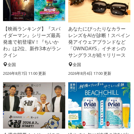
【映画ランキング】『スパ
あなたにぴったりなカラー
イダーマン』シリーズ最高
レンズをAIが診断！スペイン
発進で初登場V！『ちいか
発アイウェアブランドなど
わ』は2位、新作3本がラン
「OWNDAYS」イチオシの
クイン
サングラスが続々リリース
全国
全国
2026年8月7日 11:00
更新
2026年8月4日 17:00
更新