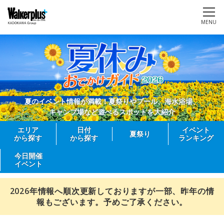
MENU
夏のイベント情報が満載！夏祭りやプール、海水浴場、
キャンプ場など遊べるスポットを大紹介
エリア
日付
イベント
夏祭り
から探す
から探す
ランキング
今日開催
イベント
2026年情報へ順次更新しておりますが一部、昨年の情
報もございます。予めご了承ください。