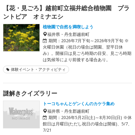
【花・見ごろ】越前町立福井総合植物園 プラ
ントピア オミナエシ
植物園で自然を満喫しよう
福井県・丹生郡越前町
期間：
2026年7月下旬～2026年9月下旬 ※
火曜日休園（祝日の場合は開園、翌平日休
み）。開催日は見ごろ時期の目安、見ごろ時期
は気候等により前後する場合あり。
体験イベント・アクティビティ
謎解きクイズラリー
トーコちゃんとゲンくんのカケラ集め
福井県・丹生郡越前町
期間：
2026年5月2日(土)～8月30日(日) ※休
館日は月曜日(ただし祝日の場合は開催)、5/7、
7/21