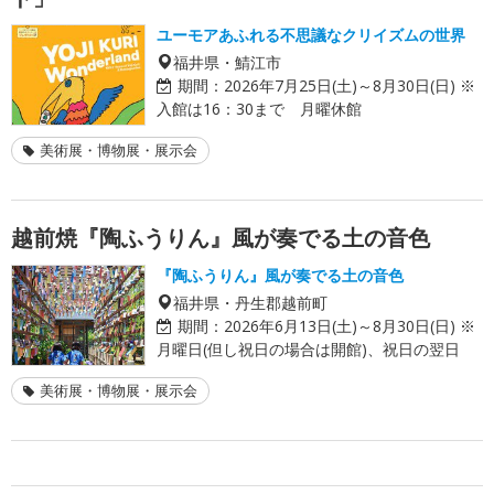
ユーモアあふれる不思議なクリイズムの世界
福井県・鯖江市
期間：
2026年7月25日(土)～8月30日(日) ※
入館は16：30まで 月曜休館
美術展・博物展・展示会
越前焼『陶ふうりん』風が奏でる土の音色
『陶ふうりん』風が奏でる土の音色
福井県・丹生郡越前町
期間：
2026年6月13日(土)～8月30日(日) ※
月曜日(但し祝日の場合は開館)、祝日の翌日
美術展・博物展・展示会