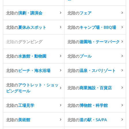
北陸の
演劇・講演会
北陸の
フェア
北陸の
夏休みスポット
北陸の
キャンプ場・BBQ場
北陸の
グランピング
北陸の
遊園地・テーマパーク
北陸の
水族館・動物園
北陸の
プール
北陸の
ビーチ・海水浴場
北陸の
温泉・スパリゾート
北陸の
アウトレット・ショッ
北陸の
商業施設・百貨店
ピングモール
北陸の
工場見学
北陸の
博物館・科学館
北陸の
美術館
北陸の
道の駅・SA/PA