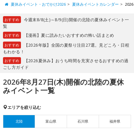
夏休みイベント・おでかけ2026
夏休みイベントカレンダー
20
今週末8/8(土)～8/9(日)開催の北陸の夏休みイベント一
おすすめ
覧
【漫画】夏に読みたいおすすめの怖い話まとめ
おすすめ
【2026年版】全国の夏祭り注目27選。見どころ・日程
おすすめ
もわかる！
【2026夏休み】おうち時間を充実させるおすすめの過
おすすめ
ごし方ガイド
2026年8月27日(木)開催の北陸の夏休
みイベント一覧
エリアを絞り込む
北陸
富山県
石川県
福井県