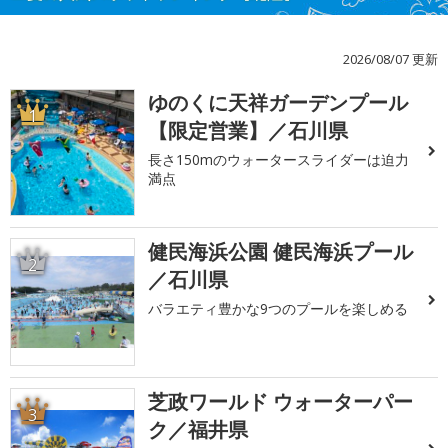
2026/08/07 更新
ゆのくに天祥ガーデンプール
1
【限定営業】／石川県
長さ150mのウォータースライダーは迫力
満点
健民海浜公園 健民海浜プール
2
／石川県
バラエティ豊かな9つのプールを楽しめる
芝政ワールド ウォーターパー
3
ク／福井県