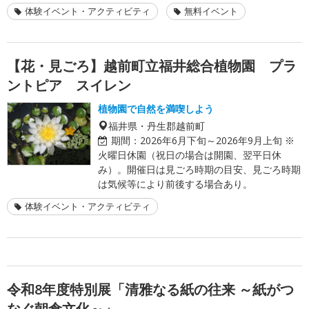
体験イベント・アクティビティ
無料イベント
【花・見ごろ】越前町立福井総合植物園 プラ
ントピア スイレン
植物園で自然を満喫しよう
福井県・丹生郡越前町
期間：
2026年6月下旬～2026年9月上旬 ※
火曜日休園（祝日の場合は開園、翌平日休
み）。開催日は見ごろ時期の目安、見ごろ時期
は気候等により前後する場合あり。
体験イベント・アクティビティ
令和8年度特別展「清雅なる紙の往来 ～紙がつ
なぐ朝倉文化～」