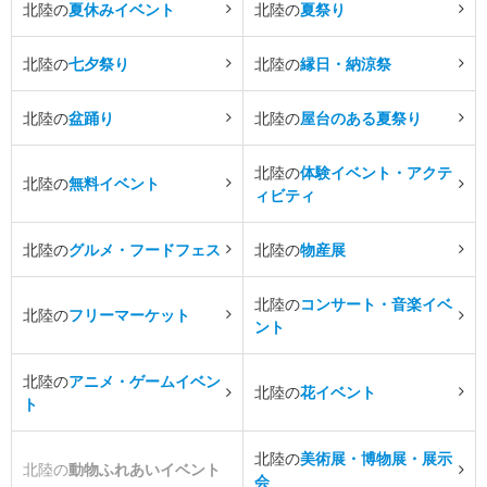
北陸の
夏休みイベント
北陸の
夏祭り
北陸の
七夕祭り
北陸の
縁日・納涼祭
北陸の
盆踊り
北陸の
屋台のある夏祭り
北陸の
体験イベント・アクテ
北陸の
無料イベント
ィビティ
北陸の
グルメ・フードフェス
北陸の
物産展
北陸の
コンサート・音楽イベ
北陸の
フリーマーケット
ント
北陸の
アニメ・ゲームイベン
北陸の
花イベント
ト
北陸の
美術展・博物展・展示
北陸の
動物ふれあいイベント
会