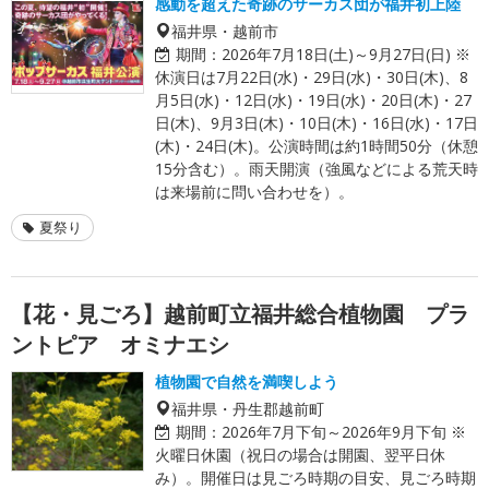
感動を超えた奇跡のサーカス団が福井初上陸
福井県・越前市
期間：
2026年7月18日(土)～9月27日(日) ※
休演日は7月22日(水)・29日(水)・30日(木)、8
月5日(水)・12日(水)・19日(水)・20日(木)・27
日(木)、9月3日(木)・10日(木)・16日(水)・17日
(木)・24日(木)。公演時間は約1時間50分（休憩
15分含む）。雨天開演（強風などによる荒天時
は来場前に問い合わせを）。
夏祭り
【花・見ごろ】越前町立福井総合植物園 プラ
ントピア オミナエシ
植物園で自然を満喫しよう
福井県・丹生郡越前町
期間：
2026年7月下旬～2026年9月下旬 ※
火曜日休園（祝日の場合は開園、翌平日休
み）。開催日は見ごろ時期の目安、見ごろ時期