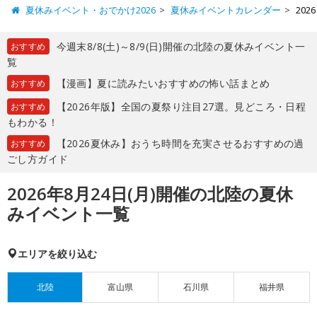
夏休みイベント・おでかけ2026
夏休みイベントカレンダー
20
今週末8/8(土)～8/9(日)開催の北陸の夏休みイベント一
おすすめ
覧
【漫画】夏に読みたいおすすめの怖い話まとめ
おすすめ
【2026年版】全国の夏祭り注目27選。見どころ・日程
おすすめ
もわかる！
【2026夏休み】おうち時間を充実させるおすすめの過
おすすめ
ごし方ガイド
2026年8月24日(月)開催の北陸の夏休
みイベント一覧
エリアを絞り込む
北陸
富山県
石川県
福井県