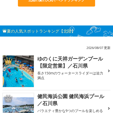
夏の人気スポットランキング【北陸】
2026/08/07 更新
ゆのくに天祥ガーデンプール
1
【限定営業】／石川県
長さ150mのウォータースライダーは迫力
満点
健民海浜公園 健民海浜プール
2
／石川県
バラエティ豊かな9つのプールを楽しめる