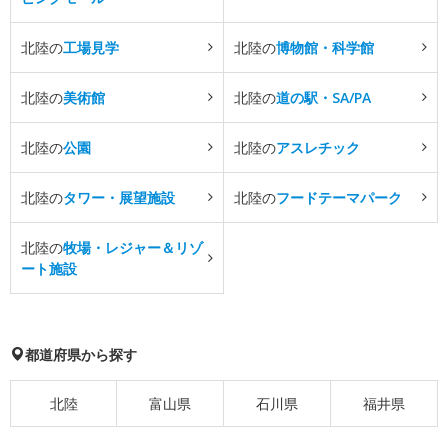
北陸の
工場見学
北陸の
博物館・科学館
北陸の
美術館
北陸の
道の駅・SA/PA
北陸の
公園
北陸の
アスレチック
北陸の
タワー・展望施設
北陸の
フードテーマパーク
北陸の
牧場・レジャー＆リゾ
ート施設
都道府県から探す
北陸
富山県
石川県
福井県