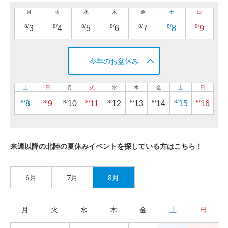
月
火
水
木
金
土
日
8/
8/
8/
8/
8/
8/
8/
3
4
5
6
7
8
9
今年のお盆休み
土
日
月
火
水
木
金
土
日
8/
8/
8/
8/
8/
8/
8/
8/
8/
8
9
10
11
12
13
14
15
16
来週以降の北陸の夏休みイベントを探している方はこちら！
6月
7月
8月
月
火
水
木
金
土
日