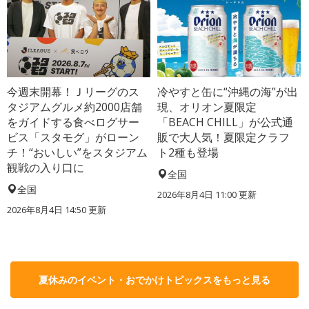
今週末開幕！Ｊリーグのス
冷やすと缶に“沖縄の海”が出
タジアムグルメ約2000店舗
現、オリオン夏限定
をガイドする食べログサー
「BEACH CHILL」が公式通
ビス「スタモグ」がローン
販で大人気！夏限定クラフ
チ！“おいしい”をスタジアム
ト2種も登場
観戦の入り口に
全国
全国
2026年8月4日 11:00
更新
2026年8月4日 14:50
更新
夏休みのイベント・おでかけトピックスをもっと見る