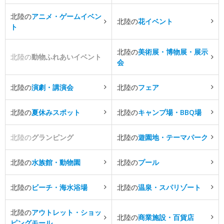
北陸の
アニメ・ゲームイベン
北陸の
花イベント
ト
北陸の
美術展・博物展・展示
北陸の
動物ふれあいイベント
会
北陸の
演劇・講演会
北陸の
フェア
北陸の
夏休みスポット
北陸の
キャンプ場・BBQ場
北陸の
グランピング
北陸の
遊園地・テーマパーク
北陸の
水族館・動物園
北陸の
プール
北陸の
ビーチ・海水浴場
北陸の
温泉・スパリゾート
北陸の
アウトレット・ショッ
北陸の
商業施設・百貨店
ピングモール