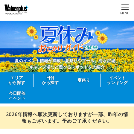
MENU
夏のイベント情報が満載！夏祭りやプール、海水浴場、
キャンプ場など遊べるスポットを大紹介
エリア
日付
イベント
夏祭り
から探す
から探す
ランキング
今日開催
イベント
2026年情報へ順次更新しておりますが一部、昨年の情
報もございます。予めご了承ください。