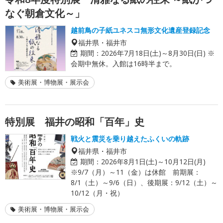
なぐ朝倉文化～」
越前鳥の子紙ユネスコ無形文化遺産登録記念
福井県・福井市
期間：
2026年7月18日(土)～8月30日(日) ※
会期中無休。入館は16時半まで。
美術展・博物展・展示会
特別展 福井の昭和「百年」史
戦火と震災を乗り越えたふくいの軌跡
福井県・福井市
期間：
2026年8月1日(土)～10月12日(月)
※9/7（月）～11（金）は休館 前期展：
8/1（土）～9/6（日）、後期展：9/12（土）～
10/12（月・祝）
美術展・博物展・展示会