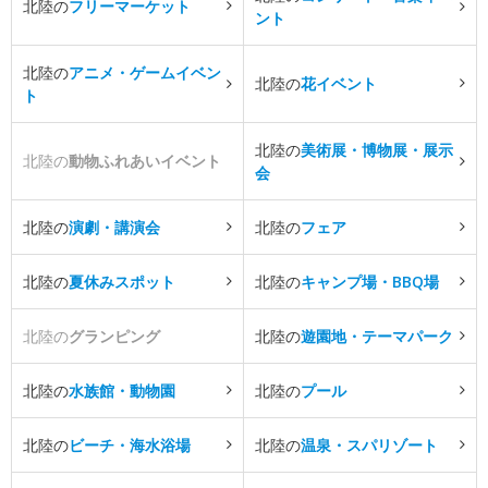
北陸の
フリーマーケット
ント
北陸の
アニメ・ゲームイベン
北陸の
花イベント
ト
北陸の
美術展・博物展・展示
北陸の
動物ふれあいイベント
会
北陸の
演劇・講演会
北陸の
フェア
北陸の
夏休みスポット
北陸の
キャンプ場・BBQ場
北陸の
グランピング
北陸の
遊園地・テーマパーク
北陸の
水族館・動物園
北陸の
プール
北陸の
ビーチ・海水浴場
北陸の
温泉・スパリゾート