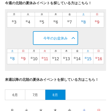
今週の北陸の夏休みイベントを探している方はこちら！
月
火
水
木
金
土
日
8/
8/
8/
8/
8/
8/
8/
3
4
5
6
7
8
9
今年のお盆休み
土
日
月
火
水
木
金
土
日
8/
8/
8/
8/
8/
8/
8/
8/
8/
8
9
10
11
12
13
14
15
16
来週以降の北陸の夏休みイベントを探している方はこちら！
6月
7月
8月
月
火
水
木
金
土
日