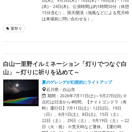
日(木)、9月3日(木)・10日(木)・16日(水)・17日
(木)・24日(木)。公演時間は約1時間50分（休憩
15分含む）。雨天開演（強風などによる荒天時
は来場前に問い合わせを）。
夏祭り
白山一里野イルミネーション「灯りでつなぐ白
山」～灯りに祈りを込めて～
夏のゲレンデが幻想的にライトアップ
石川県・白山市
期間：
2026年7月11日(土)～9月27日(日) ※
点灯は日没から4時間。【ナイトゴンドラ（有
料）運行日】7月11日(土)・12日(日)、19日
（日）、8月1日(土)、8日(土)、15日（土）、
22日（土）、29日（土）、9月19日（土）～22
日（火・祝） ※荒天時など運休。【運行時