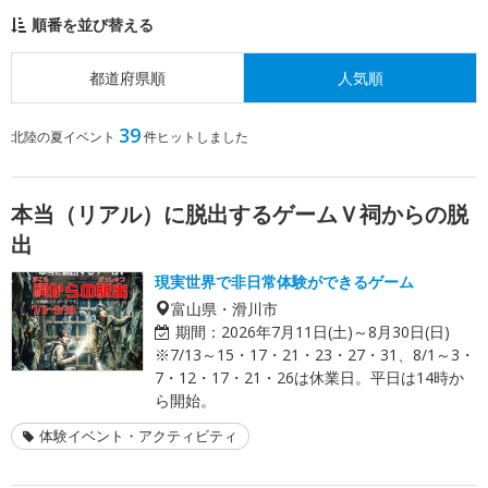
順番を並び替える
都道府県順
人気順
39
北陸の夏イベント
件ヒットしました
本当（リアル）に脱出するゲームＶ祠からの脱
出
現実世界で非日常体験ができるゲーム
富山県・滑川市
期間：
2026年7月11日(土)～8月30日(日)
※7/13～15・17・21・23・27・31、8/1～3・
7・12・17・21・26は休業日。平日は14時か
ら開始。
体験イベント・アクティビティ