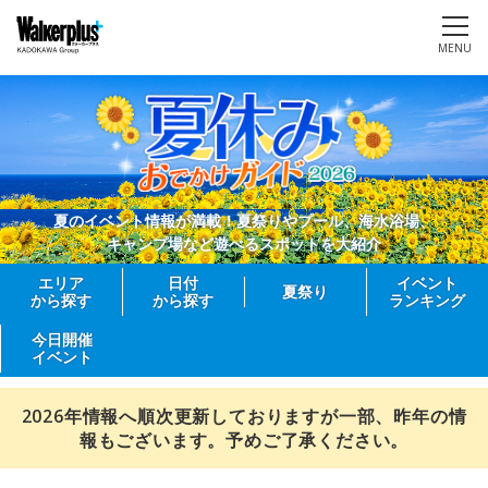
MENU
夏のイベント情報が満載！夏祭りやプール、海水浴場、
キャンプ場など遊べるスポットを大紹介
エリア
日付
イベント
夏祭り
から探す
から探す
ランキング
今日開催
イベント
2026年情報へ順次更新しておりますが一部、昨年の情
報もございます。予めご了承ください。