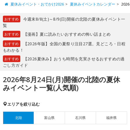
夏休みイベント・おでかけ2026
夏休みイベントカレンダー
20
今週末8/8(土)～8/9(日)開催の北陸の夏休みイベント一
おすすめ
覧
【漫画】夏に読みたいおすすめの怖い話まとめ
おすすめ
【2026年版】全国の夏祭り注目27選。見どころ・日程
おすすめ
もわかる！
【2026夏休み】おうち時間を充実させるおすすめの過
おすすめ
ごし方ガイド
2026年8月24日(月)開催の北陸の夏休
みイベント一覧(人気順)
エリアを絞り込む
北陸
富山県
石川県
福井県