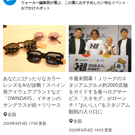
ウォーカー編集部が選ぶ、この夏におすすめしたい旬なイベント・
おでかけスポット
あなたにぴったりなカラー
今週末開幕！Ｊリーグのス
レンズをAIが診断！スペイン
タジアムグルメ約2000店舗
発アイウェアブランドなど
をガイドする食べログサー
「OWNDAYS」イチオシの
ビス「スタモグ」がローン
サングラスが続々リリース
チ！“おいしい”をスタジアム
観戦の入り口に
全国
全国
2026年8月4日 17:00
更新
2026年8月4日 14:50
更新