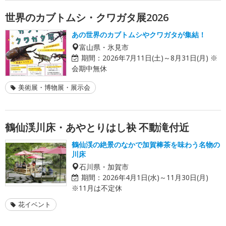
世界のカブトムシ・クワガタ展2026
あの世界のカブトムシやクワガタが集結！
富山県・氷見市
期間：
2026年7月11日(土)～8月31日(月) ※
会期中無休
美術展・博物展・展示会
鶴仙渓川床・あやとりはし袂 不動滝付近
鶴仙渓の絶景のなかで加賀棒茶を味わう名物の
川床
石川県・加賀市
期間：
2026年4月1日(水)～11月30日(月)
※11月は不定休
花イベント