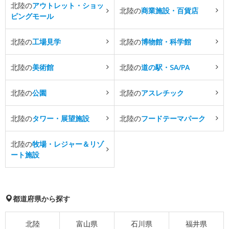
北陸の
アウトレット・ショッ
北陸の
商業施設・百貨店
ピングモール
北陸の
工場見学
北陸の
博物館・科学館
北陸の
美術館
北陸の
道の駅・SA/PA
北陸の
公園
北陸の
アスレチック
北陸の
タワー・展望施設
北陸の
フードテーマパーク
北陸の
牧場・レジャー＆リゾ
ート施設
都道府県から探す
北陸
富山県
石川県
福井県