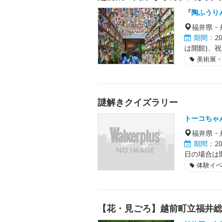
『陶ふうり
福井県・
期間：
2
は開館)、
美術展
謎解きクイズラリー
トーコちゃ
福井県・
期間：
2
日の場合は開催
体験イ
【花・見ごろ】越前町立福井