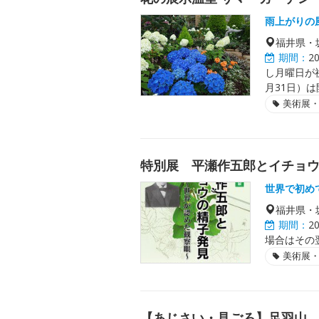
雨上がりの
福井県・
期間：
2
し月曜日が
月31日）は
美術展
特別展 平瀬作五郎とイチョ
世界で初め
福井県・
期間：
2
場合はその
美術展
【あじさい・見ごろ】足羽山