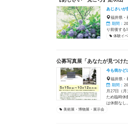
あじさいが
福井県・
期間：
2
り前後する
体験イ
公募写真展「あなたが見つけ
今も街かど
福井県・
期間：
2
月27日（月
ため臨時休
は休館なし。
美術展・博物展・展示会