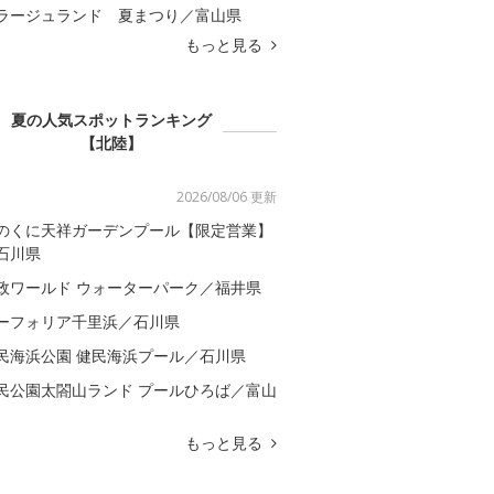
ラージュランド 夏まつり／富山県
もっと見る
夏の人気スポットランキング
【北陸】
2026/08/06 更新
のくに天祥ガーデンプール【限定営業】
石川県
政ワールド ウォーターパーク／福井県
ーフォリア千里浜／石川県
民海浜公園 健民海浜プール／石川県
民公園太閤山ランド プールひろば／富山
もっと見る