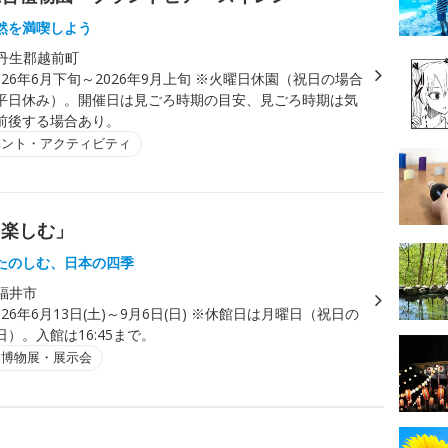
然を満喫しよう
丹生郡越前町
026年6月下旬～2026年9月上旬 ※火曜日休園（祝日の場合
平日休み）。開催日は見ごろ時期の目安、見ごろ時期は気
前後する場合あり。
ベント・アクティビティ
を楽しむ」
たのしむ、日本の四季
福井市
026年6月13日(土)～9月6日(日) ※休館日は月曜日（祝日の
）。入館は16:45まで。
・博物展・展示会