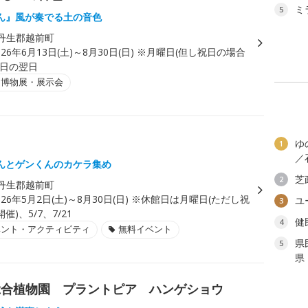
ミ
5
ん』風が奏でる土の音色
丹生郡越前町
026年6月13日(土)～8月30日(日) ※月曜日(但し祝日の場合
祝日の翌日
・博物展・展示会
ゆ
1
／
んとゲンくんのカケラ集め
芝
2
丹生郡越前町
026年5月2日(土)～8月30日(日) ※休館日は月曜日(ただし祝
ユ
3
)、5/7、7/21
健
4
ベント・アクティビティ
無料イベント
県
5
県
総合植物園 プラントピア ハンゲショウ