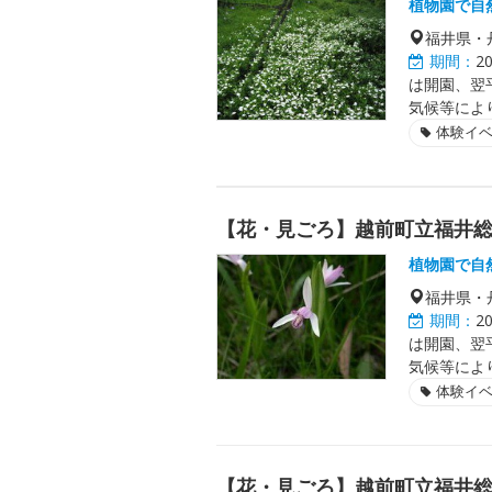
植物園で自
福井県・
期間：
2
は開園、翌
気候等によ
体験イ
【花・見ごろ】越前町立福井
植物園で自
福井県・
期間：
2
は開園、翌
気候等によ
体験イ
【花・見ごろ】越前町立福井