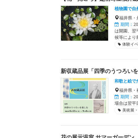
植物園で自
福井県・
期間：
2
は開園、翌
候等により
体験イ
新収蔵品展「四季のうつろい
和歌と絵で
福井県・
期間：
2
場合は翌平日
美術展
花の展示温室 サマーガーデン