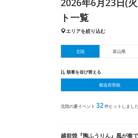
2026年6月23日
ト一覧
エリアを絞り込む
北陸
富山県
順番を並び替える
都道府県順
32
北陸の夏イベント
件ヒットしまし
越前焼『陶ふうりん』風が奏