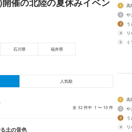
(火)開催の北陸の夏休みイベン
高
1
や
2
う
3
リ
4
ミ
5
石川県
福井県
人気順
高
1
た
全 32 件中 1 〜 10 件
や
2
う
3
リ
4
でる土の音色