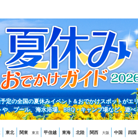
開催予定の全国の夏休みイベント＆おでかけスポットがエ
トや、プール、海水浴場、BBQ・キャンプ場など、遊べ
道
東北
関東
甲信越
東海
北陸
関西
中国
四国
東京
大阪