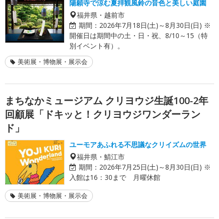
陽願寺で涼む夏拝観風鈴の音色と美しい庭園
福井県・越前市
期間：
2026年7月18日(土)～8月30日(日) ※
開催日は期間中の土・日・祝、8/10～15（特
別イベント有）。
美術展・博物展・展示会
まちなかミュージアム クリヨウジ生誕100-2年
回顧展「ドキッと！クリヨウジワンダーラン
ド」
ユーモアあふれる不思議なクリイズムの世界
福井県・鯖江市
期間：
2026年7月25日(土)～8月30日(日) ※
入館は16：30まで 月曜休館
美術展・博物展・展示会