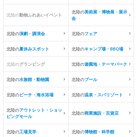
北陸の
美術展・博物展・展示
北陸の
動物ふれあいイベント
会
北陸の
演劇・講演会
北陸の
フェア
北陸の
夏休みスポット
北陸の
キャンプ場・BBQ場
北陸の
グランピング
北陸の
遊園地・テーマパーク
北陸の
水族館・動物園
北陸の
プール
北陸の
ビーチ・海水浴場
北陸の
温泉・スパリゾート
北陸の
アウトレット・ショッ
北陸の
商業施設・百貨店
ピングモール
北陸の
工場見学
北陸の
博物館・科学館