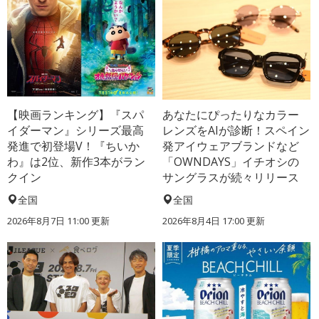
【映画ランキング】『スパ
あなたにぴったりなカラー
イダーマン』シリーズ最高
レンズをAIが診断！スペイン
発進で初登場V！『ちいか
発アイウェアブランドなど
わ』は2位、新作3本がラン
「OWNDAYS」イチオシの
クイン
サングラスが続々リリース
全国
全国
2026年8月7日 11:00
更新
2026年8月4日 17:00
更新