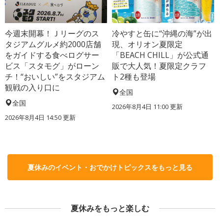
今週末開幕！Ｊリーグのス
冷やすと缶に“沖縄の海”が出
タジアムグルメ約2000店舗
現、オリオン夏限定
をガイドする食べログサー
「BEACH CHILL」が公式通
ビス「スタモグ」がローン
販で大人気！夏限定クラフ
チ！“おいしい”をスタジアム
ト2種も登場
観戦の入り口に
全国
全国
2026年8月4日 11:00
更新
2026年8月4日 14:50
更新
夏休みのイベント・おでかけトピックスをもっと見る
夏休みをもっと楽しむ