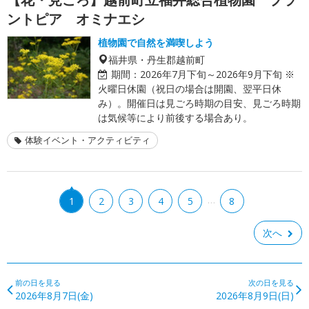
ントピア オミナエシ
植物園で自然を満喫しよう
福井県・丹生郡越前町
期間：
2026年7月下旬～2026年9月下旬 ※
火曜日休園（祝日の場合は開園、翌平日休
み）。開催日は見ごろ時期の目安、見ごろ時期
は気候等により前後する場合あり。
体験イベント・アクティビティ
…
1
2
3
4
5
8
次へ
前の日を見る
次の日を見る
2026年8月7日(金)
2026年8月9日(日)