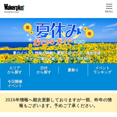
MENU
夏のイベント情報が満載！夏祭りやプール、海水浴場、
キャンプ場など遊べるスポットを大紹介
エリア
日付
イベント
夏祭り
から探す
から探す
ランキング
今日開催
イベント
2026年情報へ順次更新しておりますが一部、昨年の情
報もございます。予めご了承ください。