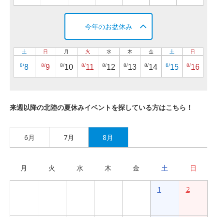
今年のお盆休み
土
日
月
火
水
木
金
土
日
8/
8/
8/
8/
8/
8/
8/
8/
8/
8
9
10
11
12
13
14
15
16
来週以降の北陸の夏休みイベントを探している方はこちら！
6月
7月
8月
月
火
水
木
金
土
日
1
2