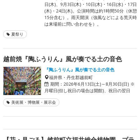
日(木)、9月3日(木)・10日(木)・16日(水)・17日
(木)・24日(木)。公演時間は約1時間50分（休憩
15分含む）。雨天開演（強風などによる荒天時
は来場前に問い合わせを）。
夏祭り
越前焼『陶ふうりん』風が奏でる土の音色
『陶ふうりん』風が奏でる土の音色
福井県・丹生郡越前町
期間：
2026年6月13日(土)～8月30日(日) ※
月曜日(但し祝日の場合は開館)、祝日の翌日
美術展・博物展・展示会
【花・見ごろ】越前町立福井総合植物園 プラ