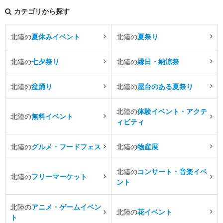
カテゴリから探す
北陸の
夏休みイベント
北陸の
夏祭り
北陸の
七夕祭り
北陸の
縁日・納涼祭
北陸の
盆踊り
北陸の
屋台のある夏祭り
北陸の
体験イベント・アクテ
北陸の
無料イベント
ィビティ
北陸の
グルメ・フードフェス
北陸の
物産展
北陸の
コンサート・音楽イベ
北陸の
フリーマーケット
ント
北陸の
アニメ・ゲームイベン
北陸の
花イベント
ト