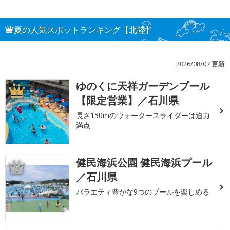
夏の人気スポットランキング【北陸】
2026/08/07 更新
ゆのくに天祥ガーデンプール
1
【限定営業】／石川県
長さ150mのウォータースライダーは迫力
満点
健民海浜公園 健民海浜プール
2
／石川県
バラエティ豊かな9つのプールを楽しめる