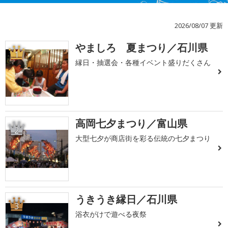
2026/08/07 更新
やましろ 夏まつり／石川県
1
縁日・抽選会・各種イベント盛りだくさん
高岡七夕まつり／富山県
2
大型七夕が商店街を彩る伝統の七夕まつり
うきうき縁日／石川県
3
浴衣がけで遊べる夜祭