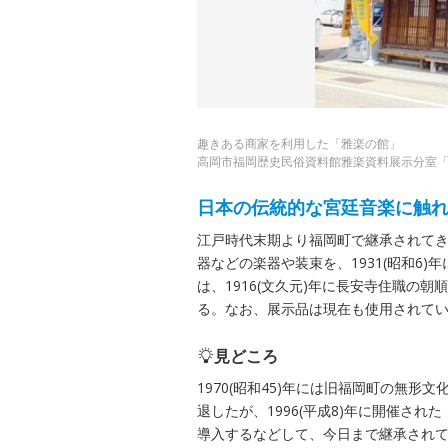
趣きある商家を利用した「雅楽の館」
高岡市福岡歴史民俗資料館雅楽資料展示分室
日本の伝統的な宮廷音楽に触
江戸時代末期より福岡町で継承されて
器などの楽器や装束を、1931(昭和6
は、1916(文久元)年に長安寺住職の
る。なお、展示品は現在も使用されて
見どころ
1970(昭和45)年には旧福岡町の無
退したが、1996(平成8)年に開催さ
導入するなどして、今日まで継承され