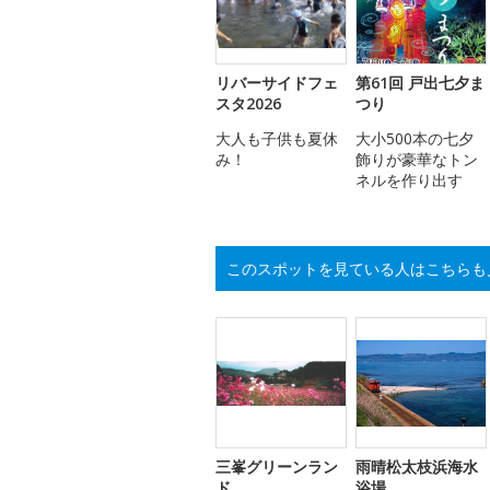
リバーサイドフェ
第61回 戸出七夕ま
スタ2026
つり
大人も子供も夏休
大小500本の七夕
み！
飾りが豪華なトン
ネルを作り出す
このスポットを見ている人はこちらも
三峯グリーンラン
雨晴松太枝浜海水
ド
浴場