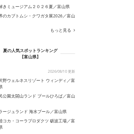
解きミュージアム２０２６夏／富山県
界のカブトムシ・クワガタ展2026／富山
もっと見る
夏の人気スポットランキング
【富山県】
2026/08/10 更新
沢野ウェルネスリゾート ウィンディ／富
県
民公園太閤山ランド プールひろば／富山
ラージュランド 海水プール／富山県
陸コカ・コーラプロダクツ 砺波工場／富
県