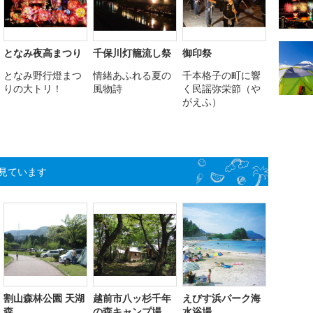
となみ夜高まつり
千保川灯籠流し祭
御印祭
となみ野行燈まつ
情緒あふれる夏の
千本格子の町に響
りの大トリ！
風物詩
く民謡弥栄節（や
がえふ）
見ています
割山森林公園 天湖
越前市八ッ杉千年
えびす浜パーク海
森
の森キャンプ場
水浴場