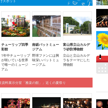
けスポット
チューリップ四季
南砺バットミュー
富山県立山カルデ
彩館
ジアム
ラ砂防博物館
1年中チューリップ
野球ファンには興
立山と立山カルデ
が咲いている世界
味深いバットミュ
ラをテーマにした
で唯一のミュージ
ージアム
博物館
アム
楽資料展示分室「雅楽の館」」近くの夏祭り