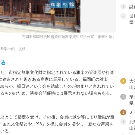
謎
4
世
5
県
高岡市福岡歴史民俗資料館雅楽資料展示分室「雅楽の館」
「雅楽の館」提供
れる
きた、市指定無形文化財に指定されている雅楽の管楽器や打楽
)年に建造された趣きある商家に展示している。福岡町の雅楽
大
1
朝順恵らが、暢日連という会を結成したのが始まりと言われてい
山
いるもののため、演奏会開催時には展示されない場合もある。
県
2
県
ミ
3
形文化財として指定を受け、その後、会員の減少等により活動が衰
北
4
れた「国民文化祭とやま'96」を機に会員を増やし、新たな舞楽を
山
ている。