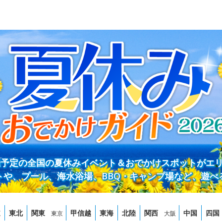
開催予定の全国の夏休みイベント＆おでかけスポットがエ
トや、プール、海水浴場、BBQ・キャンプ場など、遊べ
道
東北
関東
甲信越
東海
北陸
関西
中国
四国
東京
大阪