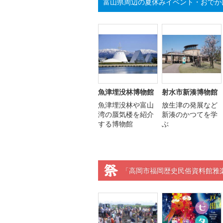
富山県周辺の夏休みイベント・おでか
魚津埋没林博物館
射水市新湊博物館
魚津埋没林や富山
放生津の発展など
湾の蜃気楼を紹介
新湊のかつてを学
する博物館
ぶ
「高岡市福岡歴史民俗資料館雅