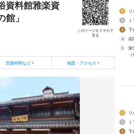
俗資料館雅楽資
リ
1
の館」
ミ
2
下
3
このページをスマホで
見る
高
4
第
5
（
営業時間など
地図・アクセス
リ
1
ミ
2
下
3