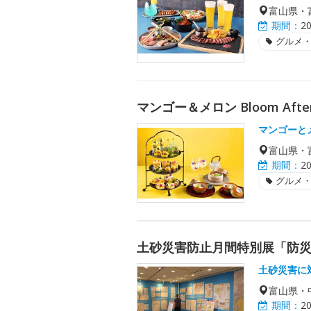
富山県・
期間：
2
グルメ
マンゴー＆メロン Bloom Aft
マンゴーと
富山県・
期間：
2
グルメ
土砂災害防止月間特別展「防
土砂災害に
富山県・
期間：
2