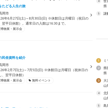
世
4
をたどる人生の旅
県
高岡市
謎
5
026年6月27日(土)～8月30日(日) ※休館日は月曜日（祝日の
、翌平日休館）。通常日の入館は16:30まで。
・博物展・展示会
」
の民俗資料を紹介
ミ
1
高岡市
県
2
026年2月7日(土)～7月5日(日) ※休館日は月曜日（祝休日の
県
し、翌平日休館）
・博物展・展示会
無料イベント
大
3
山
北
4
山
島
5