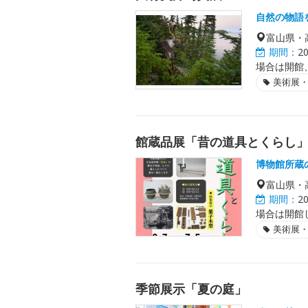
自然の物語
富山県・
期間：
2
場合は開館
美術展
館蔵品展「昔の道具とくらし
博物館所蔵
富山県・
期間：
2
場合は開館
美術展
季節展示「夏の庭」