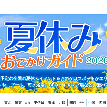
開催予定の全国の夏休みイベント＆おでかけスポットがエ
トや、プール、海水浴場、BBQ・キャンプ場など、遊べ
道
東北
関東
甲信越
東海
北陸
関西
中国
四国
東京
大阪