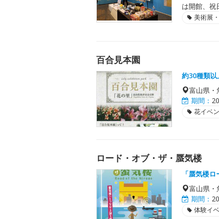
は開館、祝
美術展
百合見本園
約30種類
富山県・
期間：
2
花イベ
ロード・オブ・ザ・蜃気楼
「蜃気楼ロ
富山県・
期間：
2
体験イ