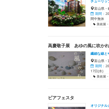
チューリッ
富山県・
期間：
2
間中無休
美術展
高慶敬子展 あゆの風に吹か
繊細な線と
富山県・
期間：
2
17日(水)
美術展
ビアフェスタ
オリジナル