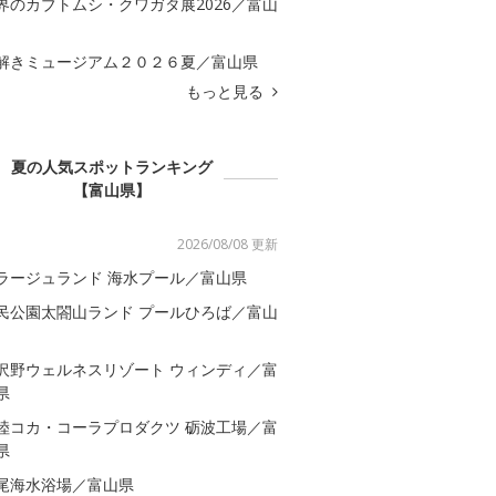
界のカブトムシ・クワガタ展2026／富山
解きミュージアム２０２６夏／富山県
もっと見る
夏の人気スポットランキング
【富山県】
2026/08/08 更新
ラージュランド 海水プール／富山県
民公園太閤山ランド プールひろば／富山
沢野ウェルネスリゾート ウィンディ／富
県
陸コカ・コーラプロダクツ 砺波工場／富
県
尾海水浴場／富山県