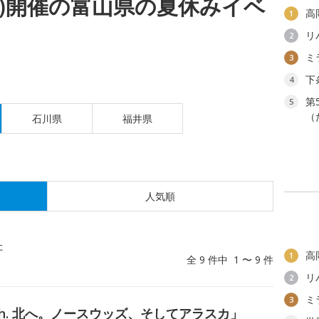
(火)開催の富山県の夏休みイベ
高
1
リ
2
ミ
3
下
4
第
5
（
石川県
福井県
人気順
た
高
1
全 9 件中 1 〜 9 件
リ
2
ミ
3
orth. 北へ。ノースウッズ、そしてアラスカ」