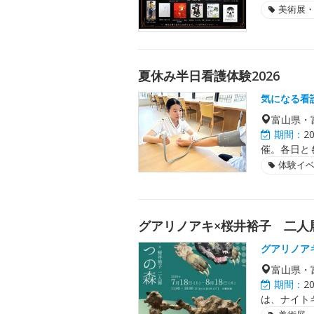
美術展
夏休み半日看護体験2026
気になる看
富山県・
期間：
2
催。各日と
体験イ
グアリノアキ×桜井裕子 二人
グアリノア
富山県・
期間：
2
は、ナイト