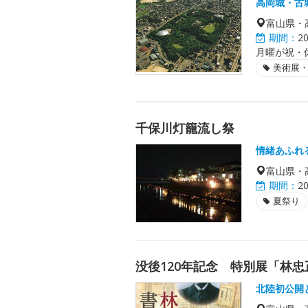
高岡城・古
富山県・
期間：
2
月曜が祝・
美術展
千保川灯籠流し祭
情緒あふれ
富山県・
期間：
2
夏祭り
没後120年記念 特別展「林
北陸初公開