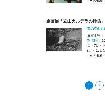
美術展
企画展「立山カルデラの砂防
昔の立山カ
富山県・
期間：
2
日・7日・14
(土)～23日
美術展
1
2