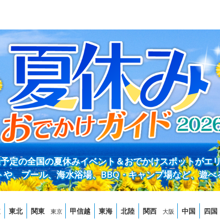
開催予定の全国の夏休みイベント＆おでかけスポットがエ
トや、プール、海水浴場、BBQ・キャンプ場など、遊べ
道
東北
関東
甲信越
東海
北陸
関西
中国
四国
東京
大阪