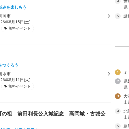
世
4
並みを楽しもう
県
高岡市
謎
5
026年8月15日(土)
無料イベント
をつくろう
ミ
1
射水市
026年8月11日(火)
県
2
無料イベント
県
大
3
山
北
4
町の祖 前田利長公入城記念 高岡城・古城公
山
島
5