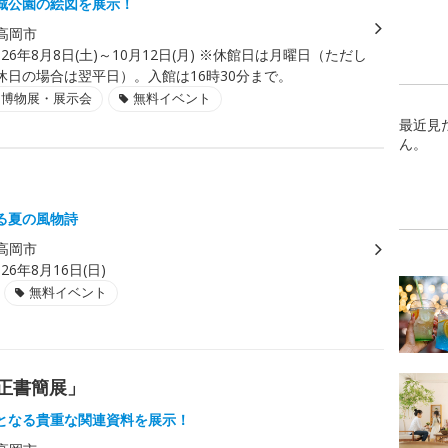
城公園の絵図を展示！
高岡市
026年8月8日(土)～10月12日(月) ※休館日は月曜日（ただし
休日の場合は翌平日）。入館は16時30分まで。
・博物展・展示会
無料イベント
最近見
ん。
る夏の風物詩
高岡市
026年8月16日(日)
無料イベント
忠正書簡展」
となる貴重な関連資料を展示！