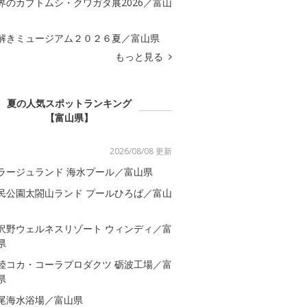
界のカブトムシ・クワガタ展2026／富山
解きミュージアム２０２６夏／富山県
もっと見る
夏の人気スポットランキング
【富山県】
2026/08/08 更新
ラージュランド 海水プール／富山県
民公園太閤山ランド プールひろば／富山
沢野ウェルネスリゾート ウィンディ／富
県
陸コカ・コーラプロダクツ 砺波工場／富
県
尾海水浴場／富山県