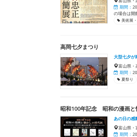
富山県・
期間：
2
の場合は開
美術展
高岡七夕まつり
大型七夕が
富山県・
期間：
2
夏祭り
昭和100年記念 昭和の漫画
あの日の感
富山県・
期間：
2