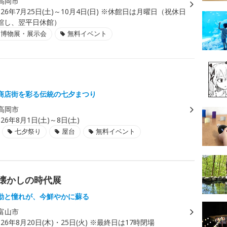
高岡市
026年7月25日(土)～10月4日(日) ※休館日は月曜日（祝休日
館し、翌平日休館）
・博物展・展示会
無料イベント
商店街を彩る伝統の七夕まつり
高岡市
026年8月1日(土)～8日(土)
七夕祭り
屋台
無料イベント
と懐かしの時代展
動と憧れが、今鮮やかに蘇る
富山市
026年8月20日(木)・25日(火) ※最終日は17時閉場