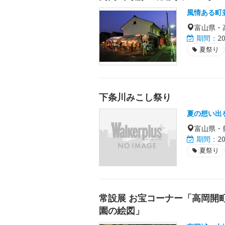
風情ある町
富山県・
期間：
2
夏祭り
下条川みこし祭り
夏の想い出
富山県・
期間：
2
夏祭り
常設展 お宝コーナー「高岡開
園の絵図」