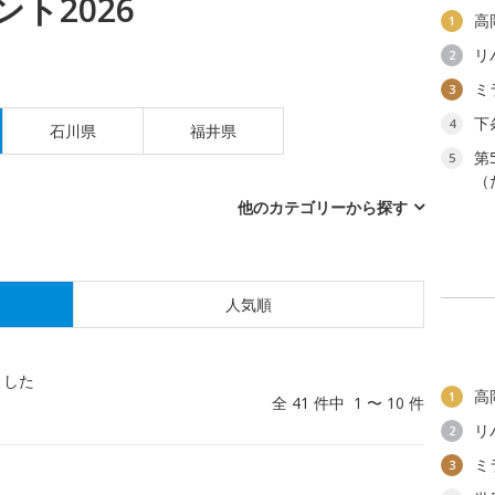
ト2026
高
1
リ
2
ミ
3
下
4
石川県
福井県
第
5
（
他のカテゴリーから探す
人気順
ました
高
1
全 41 件中 1 〜 10 件
リ
2
ミ
3