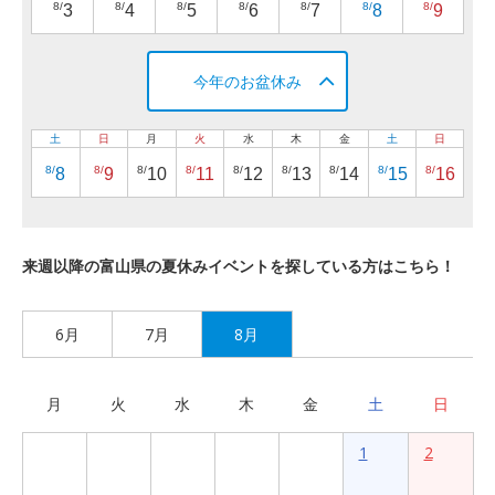
8/
8/
8/
8/
8/
8/
8/
3
4
5
6
7
8
9
今年のお盆休み
土
日
月
火
水
木
金
土
日
8/
8/
8/
8/
8/
8/
8/
8/
8/
8
9
10
11
12
13
14
15
16
来週以降の富山県の夏休みイベントを探している方はこちら！
6月
7月
8月
月
火
水
木
金
土
日
1
2