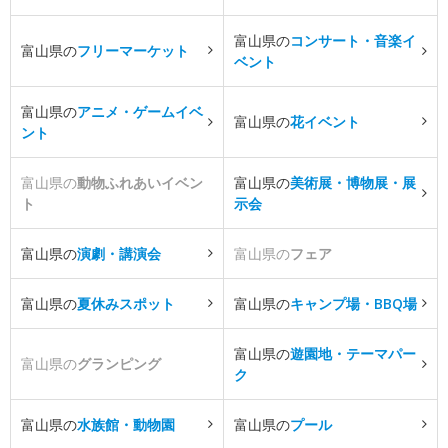
富山県の
コンサート・音楽イ
富山県の
フリーマーケット
ベント
富山県の
アニメ・ゲームイベ
富山県の
花イベント
ント
富山県の
動物ふれあいイベン
富山県の
美術展・博物展・展
ト
示会
富山県の
演劇・講演会
富山県の
フェア
富山県の
夏休みスポット
富山県の
キャンプ場・BBQ場
富山県の
遊園地・テーマパー
富山県の
グランピング
ク
富山県の
水族館・動物園
富山県の
プール