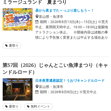
ミラージュランド 夏まつり
昼から夜までた～っぷり楽しもう～！
富山県・魚津市
期間：
2026年8月13日(木)～15日(土) ※荒天
中止、夜間雨天時中止。16:00～18:00は遊園地
アトラクション休止。 ※開催内容は諸般の事
情により予告無く変更または中止する場合あり
夏祭り
第57回（2026）じゃんとこい魚津まつり（キャ
ンドルロード）
日本夜景遺産認定！うおづキャンドルロード
富山県・魚津市
期間：
2026年8月8日(土) ※荒天中止
夏祭り
無料イベント