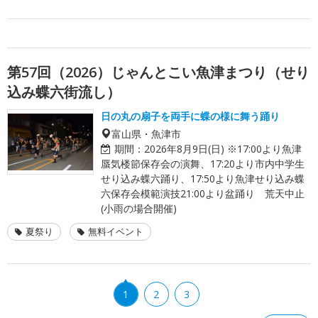
第57回（2026）じゃんとこい魚津まつり（せり
込み蝶六街流し）
日の丸の扇子を両手に蝶の様に舞う踊り
富山県・魚津市
期間：
2026年8月9日(日) ※17:00より魚津
蜃気楼節保存会の演舞、17:20より市内中学生
せり込み蝶六踊り、17:50より魚津せり込み蝶
六保存会模範演技21:00より盆踊り 荒天中止
(小雨の場合開催)
夏祭り
無料イベント
1
2
3