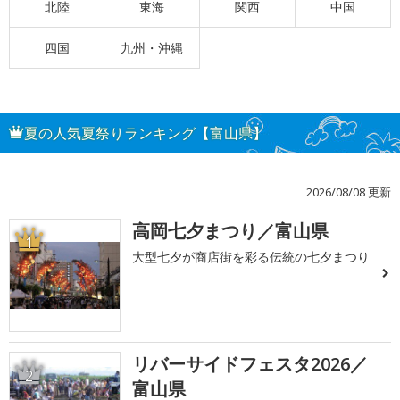
北陸
東海
関西
中国
四国
九州・沖縄
夏の人気夏祭りランキング【富山県】
2026/08/08 更新
高岡七夕まつり／富山県
1
大型七夕が商店街を彩る伝統の七夕まつり
リバーサイドフェスタ2026／
2
富山県