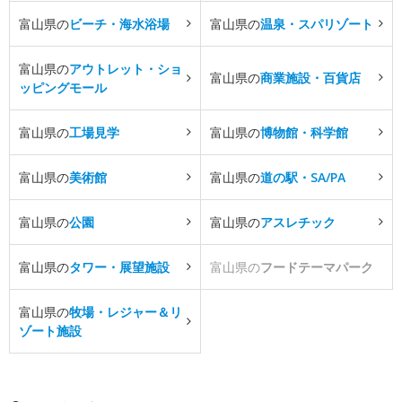
富山県の
ビーチ・海水浴場
富山県の
温泉・スパリゾート
富山県の
アウトレット・ショ
富山県の
商業施設・百貨店
ッピングモール
富山県の
工場見学
富山県の
博物館・科学館
富山県の
美術館
富山県の
道の駅・SA/PA
富山県の
公園
富山県の
アスレチック
富山県の
タワー・展望施設
富山県の
フードテーマパーク
富山県の
牧場・レジャー＆リ
ゾート施設