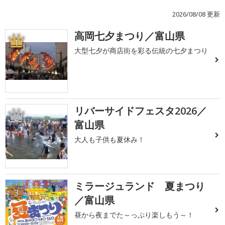
2026/08/08 更新
高岡七夕まつり／富山県
1
大型七夕が商店街を彩る伝統の七夕まつり
リバーサイドフェスタ2026／
2
富山県
大人も子供も夏休み！
ミラージュランド 夏まつり
3
／富山県
昼から夜までた～っぷり楽しもう～！