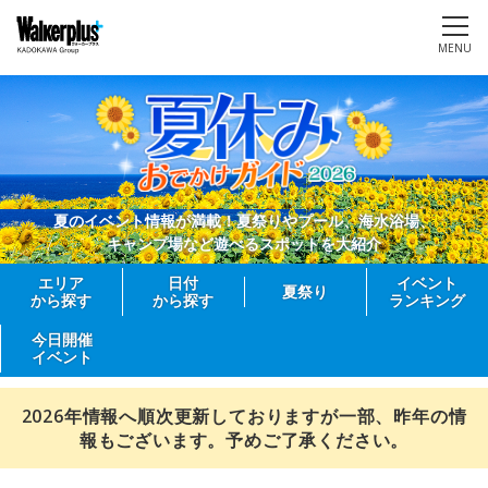
MENU
夏のイベント情報が満載！夏祭りやプール、海水浴場、
キャンプ場など遊べるスポットを大紹介
エリア
日付
イベント
夏祭り
から探す
から探す
ランキング
今日開催
イベント
2026年情報へ順次更新しておりますが一部、昨年の情
報もございます。予めご了承ください。