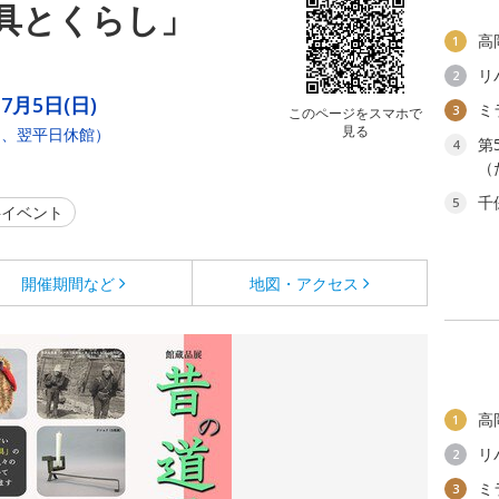
具とくらし」
高
1
リ
2
～7月5日(日)
ミ
3
このページをスマホで
見る
し、翌平日休館）
第
4
（
千
5
イベント
開催期間など
地図・アクセス
高
1
リ
2
ミ
3