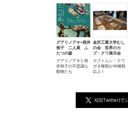
グアリノアキ×桜井
金沢工業大学むし
裕子 二人展 ふ
の会 世界のカ
たつの森
ブ・クワ展示会
グアリノアキと桜
カブトムシ・クワ
井裕子の不思議な
ガタ種類が40種類
動物たち
以上！
X(旧Twitter)