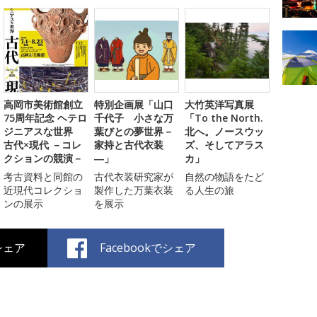
高岡市美術館創立
特別企画展「山口
大竹英洋写真展
75周年記念 ヘテロ
千代子 小さな万
「To the North.
ジニアスな世界
葉びとの夢世界－
北へ。ノースウッ
古代×現代 －コレ
家持と古代衣装
ズ、そしてアラス
クションの競演－
―」
カ」
考古資料と同館の
古代衣装研究家が
自然の物語をたど
近現代コレクショ
製作した万葉衣装
る人生の旅
ンの展示
を展示
でシェア
Facebookでシェア