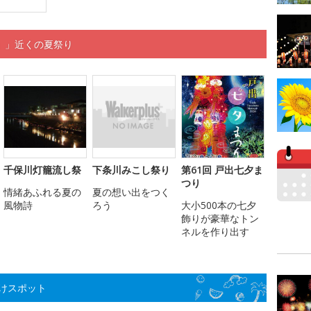
」」近くの夏祭り
千保川灯籠流し祭
下条川みこし祭り
第61回 戸出七夕ま
つり
情緒あふれる夏の
夏の想い出をつく
風物詩
ろう
大小500本の七夕
飾りが豪華なトン
ネルを作り出す
けスポット