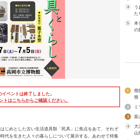
う
4
た
本
5
の
県
1
のイベントは終了しました。
県
ントはこちらからご確認ください。
ミ
2
富
3
大
4
をはじめとした古い生活道具類「民具」に焦点をあて、それぞ
山
の時代を生きた人々の暮らしについて展示する。あわせて特集