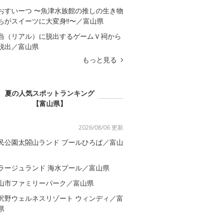
おすいーつ 〜魚津水族館の推しの生き物
ちがスイーツに大変身!!〜／富山県
当（リアル）に脱出するゲームＶ祠から
脱出／富山県
もっと見る
夏の人気スポットランキング
【富山県】
2026/08/06 更新
民公園太閤山ランド プールひろば／富山
ラージュランド 海水プール／富山県
山市ファミリーパーク／富山県
沢野ウェルネスリゾート ウィンディ／富
県