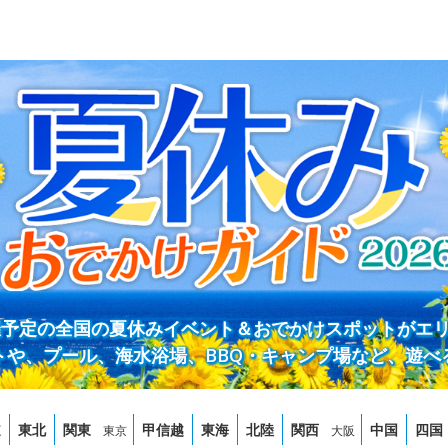
開催予定の全国の夏休みイベント＆おでかけスポットがエ
トや、プール、海水浴場、BBQ・キャンプ場など、遊べ
道
東北
関東
甲信越
東海
北陸
関西
中国
四国
東京
大阪