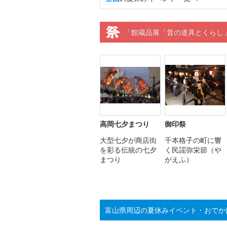
「館蔵品展「昔の道具とくらし
高岡七夕まつり
御印祭
大型七夕が商店街
千本格子の町に響
を彩る伝統の七夕
く民謡弥栄節（や
まつり
がえふ）
富山県周辺の夏休みイベント・おでか