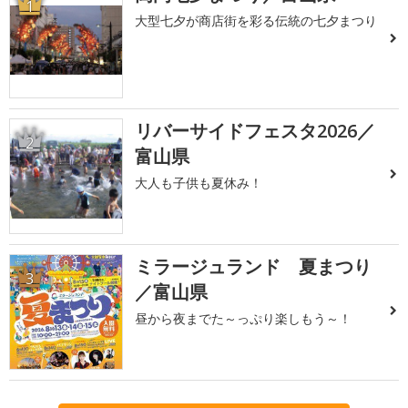
1
大型七夕が商店街を彩る伝統の七夕まつり
リバーサイドフェスタ2026／
2
富山県
大人も子供も夏休み！
ミラージュランド 夏まつり
3
／富山県
昼から夜までた～っぷり楽しもう～！