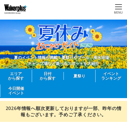
MENU
夏のイベント情報が満載！夏祭りやプール、海水浴場、
キャンプ場など遊べるスポットを大紹介
エリア
日付
イベント
夏祭り
から探す
から探す
ランキング
今日開催
イベント
2026年情報へ順次更新しておりますが一部、昨年の情
報もございます。予めご了承ください。