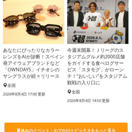
あなたにぴったりなカラー
今週末開幕！Ｊリーグのス
レンズをAIが診断！スペイン
タジアムグルメ約2000店舗
発アイウェアブランドなど
をガイドする食べログサー
「OWNDAYS」イチオシの
ビス「スタモグ」がローン
サングラスが続々リリース
チ！“おいしい”をスタジアム
観戦の入り口に
全国
全国
2026年8月4日 17:00
更新
2026年8月4日 14:50
更新
夏休みのイベント・おでかけトピックスをもっと見る