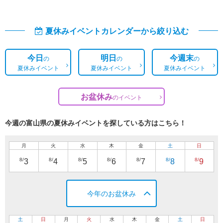
夏休みイベントカレンダーから絞り込む
今日
明日
今週末
の
の
の
夏休みイベント
夏休みイベント
夏休みイベント
お盆休み
の
イベント
今週の富山県の夏休みイベントを探している方はこちら！
月
火
水
木
金
土
日
8/
8/
8/
8/
8/
8/
8/
3
4
5
6
7
8
9
今年のお盆休み
土
日
月
火
水
木
金
土
日