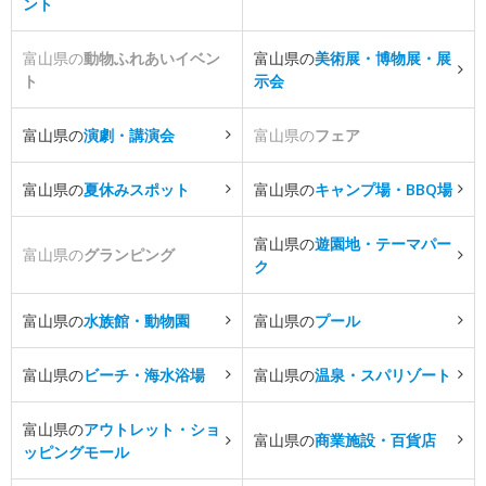
ント
富山県の
動物ふれあいイベン
富山県の
美術展・博物展・展
ト
示会
富山県の
演劇・講演会
富山県の
フェア
富山県の
夏休みスポット
富山県の
キャンプ場・BBQ場
富山県の
遊園地・テーマパー
富山県の
グランピング
ク
富山県の
水族館・動物園
富山県の
プール
富山県の
ビーチ・海水浴場
富山県の
温泉・スパリゾート
富山県の
アウトレット・ショ
富山県の
商業施設・百貨店
ッピングモール