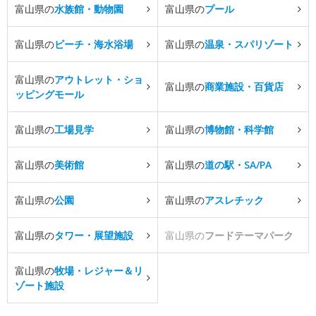
富山県の
水族館・動物園
富山県の
プール
富山県の
ビーチ・海水浴場
富山県の
温泉・スパリゾート
富山県の
アウトレット・ショ
富山県の
商業施設・百貨店
ッピングモール
富山県の
工場見学
富山県の
博物館・科学館
富山県の
美術館
富山県の
道の駅・SA/PA
富山県の
公園
富山県の
アスレチック
富山県の
タワー・展望施設
富山県の
フードテーマパーク
富山県の
牧場・レジャー＆リ
ゾート施設