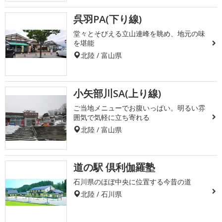
呉羽PA(下り線)
堂々とそびえる立山連峰を眺め、地元の味
を堪能
北陸 / 富山県
小矢部川SA(上り線)
ご当地メニューでお腹いっぱい。明るい雰
囲気で気軽に立ち寄れる
北陸 / 富山県
道の駅 倶利伽羅塾
石川県のほぼ中央に位置する今昔の道
北陸 / 石川県