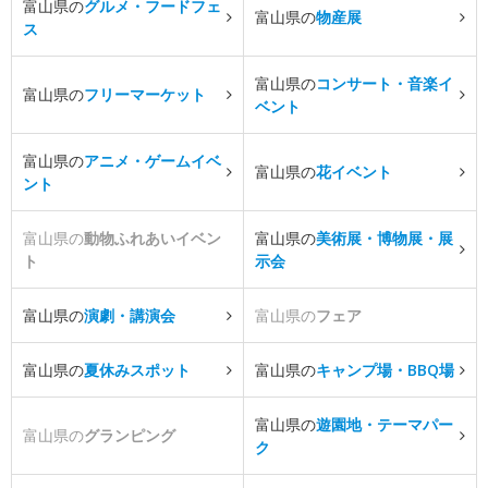
富山県の
グルメ・フードフェ
富山県の
物産展
ス
富山県の
コンサート・音楽イ
富山県の
フリーマーケット
ベント
富山県の
アニメ・ゲームイベ
富山県の
花イベント
ント
富山県の
動物ふれあいイベン
富山県の
美術展・博物展・展
ト
示会
富山県の
演劇・講演会
富山県の
フェア
富山県の
夏休みスポット
富山県の
キャンプ場・BBQ場
富山県の
遊園地・テーマパー
富山県の
グランピング
ク