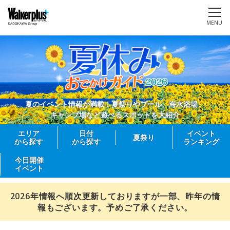
MENU
夏のイベント情報が満載！夏祭りやプール、海水浴場、
キャンプ場など遊べるスポットを大紹介
エリア
日付
イベント
夏祭り
から探す
から探す
ランキング
今日開催
イベント
2026年情報へ順次更新しておりますが一部、昨年の情
報もございます。予めご了承ください。