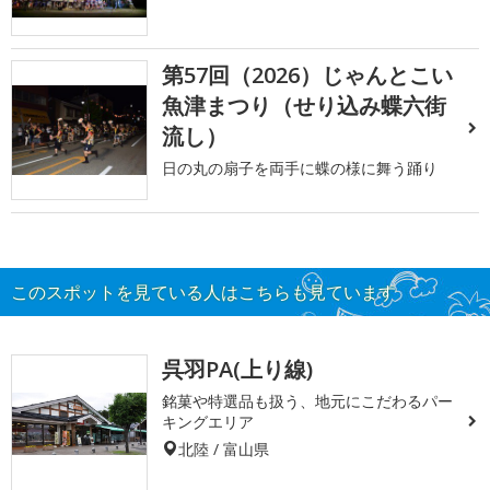
第57回（2026）じゃんとこい
魚津まつり（せり込み蝶六街
流し）
日の丸の扇子を両手に蝶の様に舞う踊り
このスポットを見ている人はこちらも見ています
呉羽PA(上り線)
銘菓や特選品も扱う、地元にこだわるパー
キングエリア
北陸 / 富山県