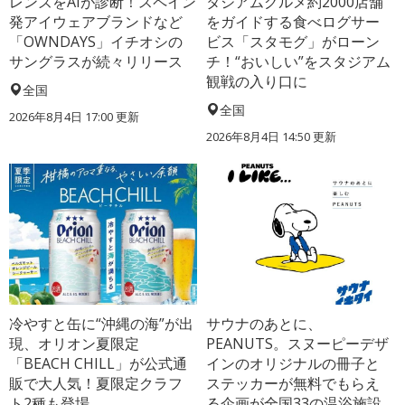
レンズをAIが診断！スペイン
タジアムグルメ約2000店舗
発アイウェアブランドなど
をガイドする食べログサー
「OWNDAYS」イチオシの
ビス「スタモグ」がローン
サングラスが続々リリース
チ！“おいしい”をスタジアム
観戦の入り口に
全国
全国
2026年8月4日 17:00
更新
2026年8月4日 14:50
更新
冷やすと缶に“沖縄の海”が出
サウナのあとに、
現、オリオン夏限定
PEANUTS。スヌーピーデザ
「BEACH CHILL」が公式通
インのオリジナルの冊子と
販で大人気！夏限定クラフ
ステッカーが無料でもらえ
ト2種も登場
る企画が全国33の温浴施設