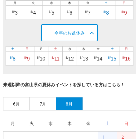
月
火
水
木
金
土
日
8/
8/
8/
8/
8/
8/
8/
3
4
5
6
7
8
9
今年のお盆休み
土
日
月
火
水
木
金
土
日
8/
8/
8/
8/
8/
8/
8/
8/
8/
8
9
10
11
12
13
14
15
16
来週以降の富山県の夏休みイベントを探している方はこちら！
6月
7月
8月
月
火
水
木
金
土
日
1
2