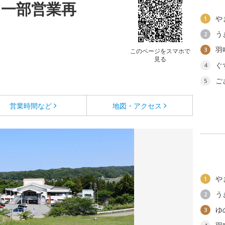
【一部営業再
や
1
う
2
羽
3
このページをスマホで
見る
ぐ
4
ご
5
営業時間など
地図・アクセス
や
1
う
2
ゆ
3