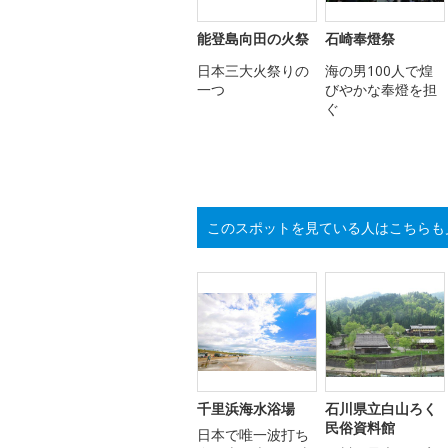
能登島向田の火祭
石崎奉燈祭
日本三大火祭りの
海の男100人で煌
一つ
びやかな奉燈を担
ぐ
このスポットを見ている人はこちらも
千里浜海水浴場
石川県立白山ろく
民俗資料館
日本で唯一波打ち