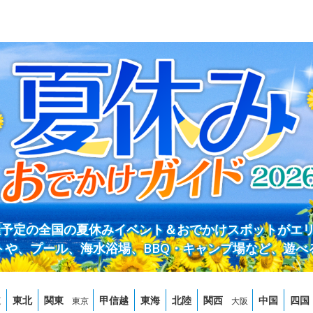
開催予定の全国の夏休みイベント＆おでかけスポットがエ
トや、プール、海水浴場、BBQ・キャンプ場など、遊べ
道
東北
関東
甲信越
東海
北陸
関西
中国
四国
東京
大阪