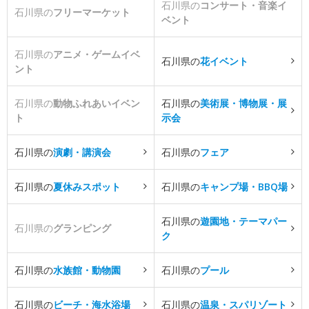
石川県の
コンサート・音楽イ
石川県の
フリーマーケット
ベント
石川県の
アニメ・ゲームイベ
石川県の
花イベント
ント
石川県の
動物ふれあいイベン
石川県の
美術展・博物展・展
ト
示会
石川県の
演劇・講演会
石川県の
フェア
石川県の
夏休みスポット
石川県の
キャンプ場・BBQ場
石川県の
遊園地・テーマパー
石川県の
グランピング
ク
石川県の
水族館・動物園
石川県の
プール
石川県の
ビーチ・海水浴場
石川県の
温泉・スパリゾート