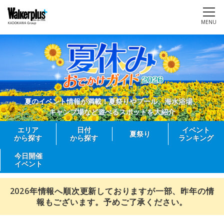
MENU
夏のイベント情報が満載！夏祭りやプール、海水浴場、
キャンプ場など遊べるスポットを大紹介
エリア
日付
イベント
夏祭り
から探す
から探す
ランキング
今日開催
イベント
2026年情報へ順次更新しておりますが一部、昨年の情
報もございます。予めご了承ください。