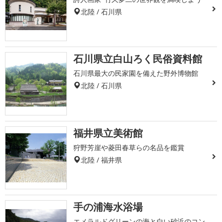
北陸 / 石川県
石川県立白山ろく民俗資料館
石川県最大の民家園を備えた野外博物館
北陸 / 石川県
福井県立美術館
狩野芳崖や菱田春草らの名品を鑑賞
北陸 / 福井県
手の浦海水浴場
エメラルドグリーンの海と白い砂浜のコン