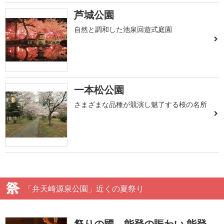
芦城公園
自然と調和した池泉回遊式庭園
一本松公園
さまざまな品種が競演し魅了する桜の名所
「弁天崎源泉公園」近くの夏祭り
祭りの國 能登の賑わい 能登