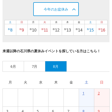
今年のお盆休み
土
日
月
火
水
木
金
土
日
8/
8/
8/
8/
8/
8/
8/
8/
8/
8
9
10
11
12
13
14
15
16
来週以降の石川県の夏休みイベントを探している方はこちら！
6月
7月
8月
月
火
水
木
金
土
日
1
2
3
4
5
6
7
8
9