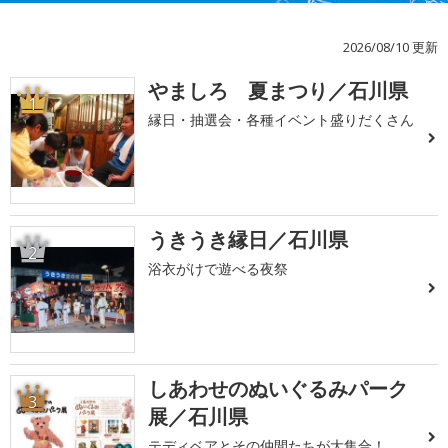
2026/08/10 更新
やましろ 夏まつり／石川県
1
縁日・抽選会・各種イベント盛りだくさん
うきうき縁日／石川県
2
浴衣がけで遊べる夜祭
しあわせのぬいぐるみパーク
3
展／石川県
テディベアとその仲間たちが大集合！