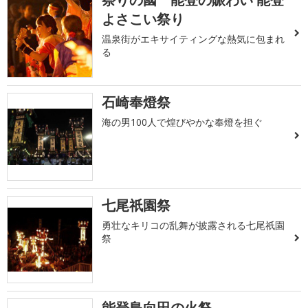
よさこい祭り
温泉街がエキサイティングな熱気に包まれ
る
石崎奉燈祭
海の男100人で煌びやかな奉燈を担ぐ
七尾祇園祭
勇壮なキリコの乱舞が披露される七尾祇園
祭
能登島向田の火祭