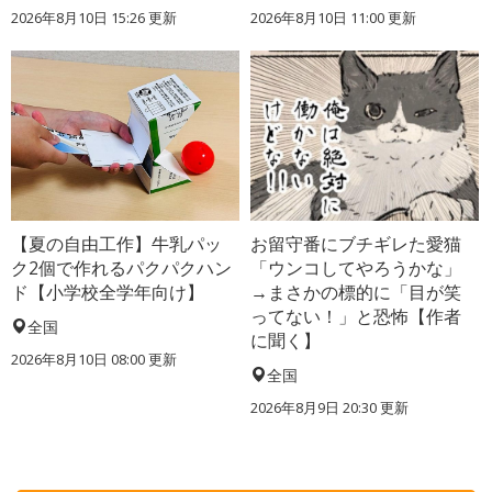
2026年8月10日 15:26
更新
2026年8月10日 11:00
更新
【夏の自由工作】牛乳パッ
お留守番にブチギレた愛猫
ク2個で作れるパクパクハン
「ウンコしてやろうかな」
ド【小学校全学年向け】
→まさかの標的に「目が笑
ってない！」と恐怖【作者
全国
に聞く】
2026年8月10日 08:00
更新
全国
2026年8月9日 20:30
更新