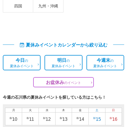
四国
九州・沖縄
夏休みイベントカレンダーから絞り込む
今日
明日
今週末
の
の
の
夏休みイベント
夏休みイベント
夏休みイベント
お盆休み
の
イベント
今週の石川県の夏休みイベントを探している方はこちら！
月
火
水
木
金
土
日
8/
8/
8/
8/
8/
8/
8/
10
11
12
13
14
15
16