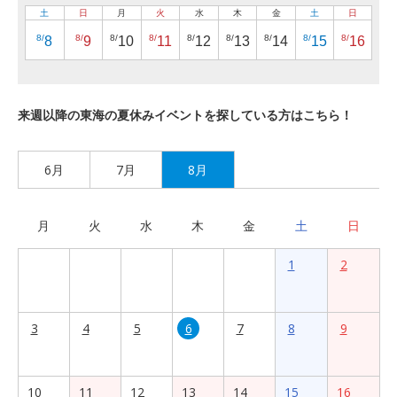
土
日
月
火
水
木
金
土
日
8/
8/
8/
8/
8/
8/
8/
8/
8/
8
9
10
11
12
13
14
15
16
来週以降の東海の夏休みイベントを探している方はこちら！
6月
7月
8月
月
火
水
木
金
土
日
1
2
3
4
5
6
7
8
9
10
11
12
13
14
15
16