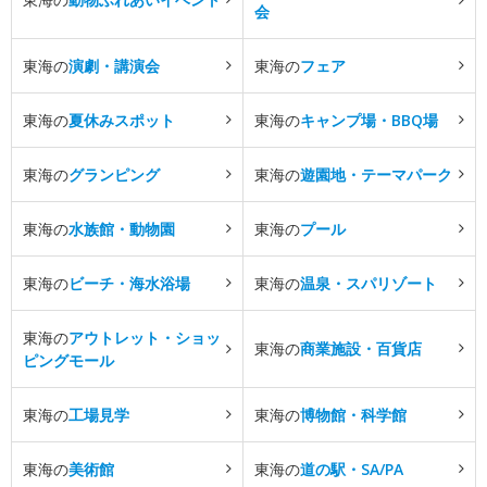
会
東海の
演劇・講演会
東海の
フェア
東海の
夏休みスポット
東海の
キャンプ場・BBQ場
東海の
グランピング
東海の
遊園地・テーマパーク
東海の
水族館・動物園
東海の
プール
東海の
ビーチ・海水浴場
東海の
温泉・スパリゾート
東海の
アウトレット・ショッ
東海の
商業施設・百貨店
ピングモール
東海の
工場見学
東海の
博物館・科学館
東海の
美術館
東海の
道の駅・SA/PA