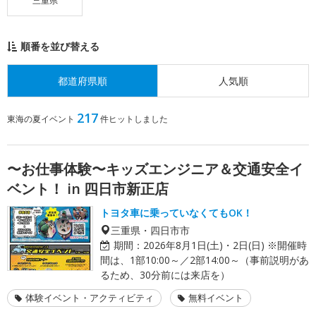
三重県
順番を並び替える
都道府県順
人気順
217
東海の夏イベント
件ヒットしました
〜お仕事体験〜キッズエンジニア＆交通安全イ
ベント！ in 四日市新正店
トヨタ車に乗っていなくてもOK！
三重県・四日市市
期間：
2026年8月1日(土)・2日(日) ※開催時
間は、1部10:00～／2部14:00～（事前説明があ
るため、30分前には来店を）
体験イベント・アクティビティ
無料イベント