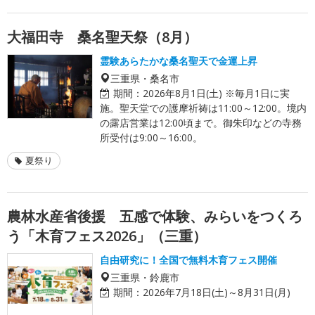
大福田寺 桑名聖天祭（8月）
霊験あらたかな桑名聖天で金運上昇
三重県・桑名市
期間：
2026年8月1日(土) ※毎月1日に実
施。聖天堂での護摩祈祷は11:00～12:00。境内
の露店営業は12:00頃まで。御朱印などの寺務
所受付は9:00～16:00。
夏祭り
農林水産省後援 五感で体験、みらいをつくろ
う「木育フェス2026」（三重）
自由研究に！全国で無料木育フェス開催
三重県・鈴鹿市
期間：
2026年7月18日(土)～8月31日(月)