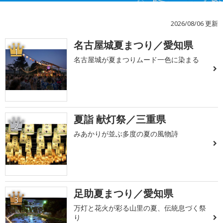
2026/08/06 更新
名古屋城夏まつり／愛知県
1
名古屋城が夏まつりムード一色に染まる
夏詣 献灯祭／三重県
2
みあかりが並ぶ多度の夏の風物詩
足助夏まつり／愛知県
3
万灯と花火が彩る山里の夏、伝統息づく祭
り