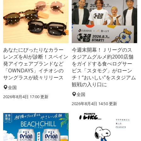
あなたにぴったりなカラー
今週末開幕！Ｊリーグのス
レンズをAIが診断！スペイン
タジアムグルメ約2000店舗
発アイウェアブランドなど
をガイドする食べログサー
「OWNDAYS」イチオシの
ビス「スタモグ」がローン
サングラスが続々リリース
チ！“おいしい”をスタジアム
観戦の入り口に
全国
全国
2026年8月4日 17:00
更新
2026年8月4日 14:50
更新