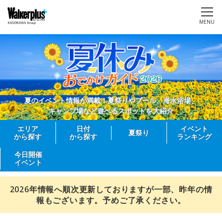
MENU
夏のイベント情報が満載！夏祭りやプール、海水浴場、
キャンプ場など遊べるスポットを大紹介
エリア
日付
イベント
夏祭り
から探す
から探す
ランキング
今日開催
イベント
2026年情報へ順次更新しておりますが一部、昨年の情
報もございます。予めご了承ください。