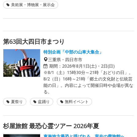
美術展・博物展・展示会
第63回大四日市まつり
特別企画「中部の山車大集合」
三重県・四日市市
期間：
2026年8月1日(土)・2日(日)
※8/1（土）15時30分～21時「おどりの日」。
8/2（日）16時～21時「郷土の文化財と伝統芸
能の日」。内容によって開催日時や会場が異な
る。
夏祭り
盆踊り
無料イベント
杉屋旅館 最恐心霊ツアー 2026年夏
東海地方最恐と呼ばれる、実在の廃旅館へ。