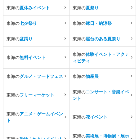
東海の
夏休みイベント
東海の
夏祭り
東海の
七夕祭り
東海の
縁日・納涼祭
東海の
盆踊り
東海の
屋台のある夏祭り
東海の
体験イベント・アクテ
東海の
無料イベント
ィビティ
東海の
グルメ・フードフェス
東海の
物産展
東海の
コンサート・音楽イベ
東海の
フリーマーケット
ント
東海の
アニメ・ゲームイベン
東海の
花イベント
ト
東海の
美術展・博物展・展示
東海の
動物ふれあいイベント