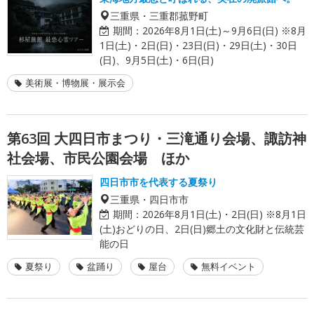
三重県・三重郡菰野町
期間：
2026年8月1日(土)～9月6日(日) ※8月
1日(土)・2日(日)・23日(日)・29日(土)・30日
(日)、9月5日(土)・6日(日)
美術展・博物展・展示会
第63回 大四日市まつり・三滝通り会場、諏訪神
社会場、市民公園会場 ほか
四日市市を代表する夏祭り
三重県・四日市市
期間：
2026年8月1日(土)・2日(日) ※8月1日
(土)おどりの日、2日(日)郷土の文化財と伝統芸
能の日
夏祭り
盆踊り
屋台
無料イベント