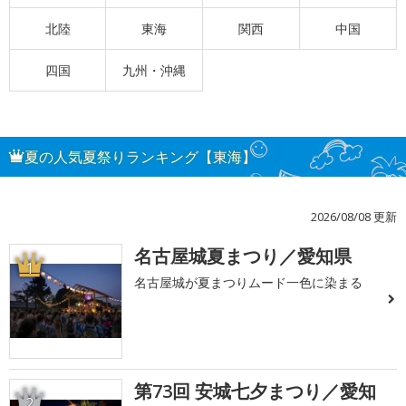
北陸
東海
関西
中国
四国
九州・沖縄
夏の人気夏祭りランキング【東海】
2026/08/08 更新
名古屋城夏まつり／愛知県
1
名古屋城が夏まつりムード一色に染まる
第73回 安城七夕まつり／愛知
2