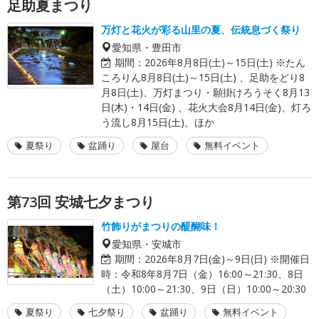
足助夏まつり
万灯と花火が彩る山里の夏、伝統息づく祭り
愛知県・豊田市
期間：
2026年8月8日(土)～15日(土) ※たん
ころりん8月8日(土)～15日(土) 、足助をどり8
月8日(土)、万灯まつり・願掛けろうそく8月13
日(木)・14日(金) 、花火大会8月14日(金)、灯ろ
う流し8月15日(土)、ほか
夏祭り
盆踊り
屋台
無料イベント
第73回 安城七夕まつり
竹飾りがまつりの醍醐味！
愛知県・安城市
期間：
2026年8月7日(金)～9日(日) ※開催日
時：令和8年8月7日（金）16:00～21:30、8日
（土）10:00～21:30、9日（日）10:00～20:30
夏祭り
七夕祭り
盆踊り
無料イベント