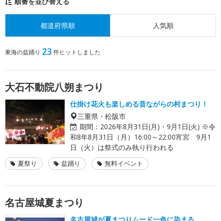
順番を並び替える
都道府県順
人気順
23
東海の盆踊り
件ヒットしました
大石不動院八朔まつり
仕掛け花火も楽しめる昔ながらの村まつり！
三重県・松阪市
期間：
2026年8月31日(月)・9月1日(火) ※令
和8年8月31日（月）16:00～22:00宵宮 9月1
日（火）は祭式のみ執り行われる
夏祭り
盆踊り
無料イベント
名古屋城夏まつり
名古屋城が夏まつりムード一色に染まる