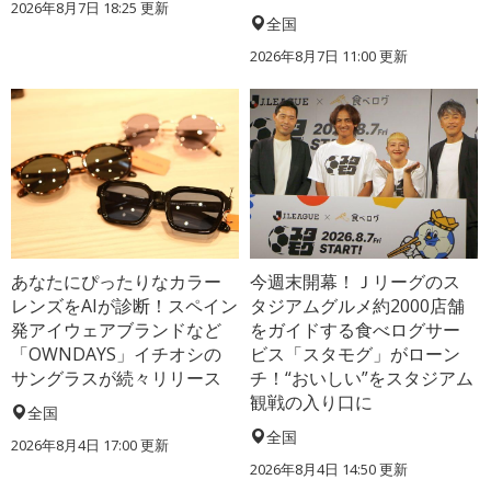
2026年8月7日 18:25
更新
全国
2026年8月7日 11:00
更新
あなたにぴったりなカラー
今週末開幕！Ｊリーグのス
レンズをAIが診断！スペイン
タジアムグルメ約2000店舗
発アイウェアブランドなど
をガイドする食べログサー
「OWNDAYS」イチオシの
ビス「スタモグ」がローン
サングラスが続々リリース
チ！“おいしい”をスタジアム
観戦の入り口に
全国
全国
2026年8月4日 17:00
更新
2026年8月4日 14:50
更新