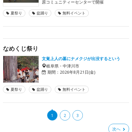
原コミュニティーセンターで開催
夏祭り
盆踊り
無料イベント
なめくじ祭り
文覚上人の墓にナメクジが出没するという
岐阜県・中津川市
期間：
2026年8月21日(金)
夏祭り
盆踊り
無料イベント
1
2
3
次へ