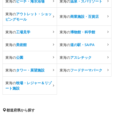
東海の
ビーチ・海水浴場
東海の
温泉・スパリゾート
東海の
アウトレット・ショッ
東海の
商業施設・百貨店
ピングモール
東海の
工場見学
東海の
博物館・科学館
東海の
美術館
東海の
道の駅・SA/PA
東海の
公園
東海の
アスレチック
東海の
タワー・展望施設
東海の
フードテーマパーク
東海の
牧場・レジャー＆リゾ
ート施設
都道府県から探す