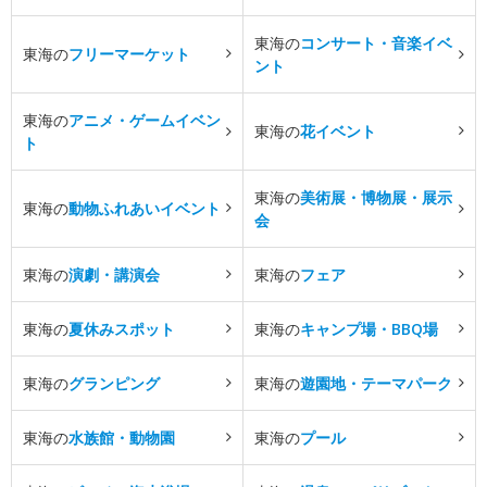
東海の
コンサート・音楽イベ
東海の
フリーマーケット
ント
東海の
アニメ・ゲームイベン
東海の
花イベント
ト
東海の
美術展・博物展・展示
東海の
動物ふれあいイベント
会
東海の
演劇・講演会
東海の
フェア
東海の
夏休みスポット
東海の
キャンプ場・BBQ場
東海の
グランピング
東海の
遊園地・テーマパーク
東海の
水族館・動物園
東海の
プール