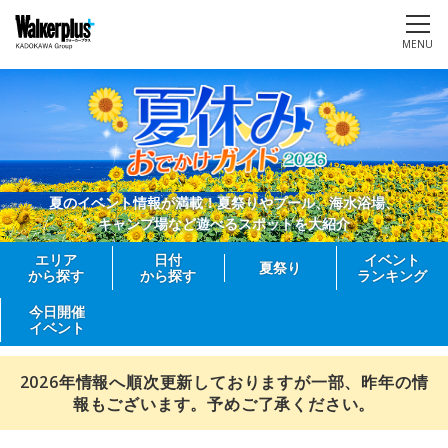
MENU
夏のイベント情報が満載！夏祭りやプール、海水浴場、
キャンプ場など遊べるスポットを大紹介
エリア
日付
イベント
夏祭り
から探す
から探す
ランキング
今日開催
イベント
2026年情報へ順次更新しておりますが一部、昨年の情
報もございます。予めご了承ください。