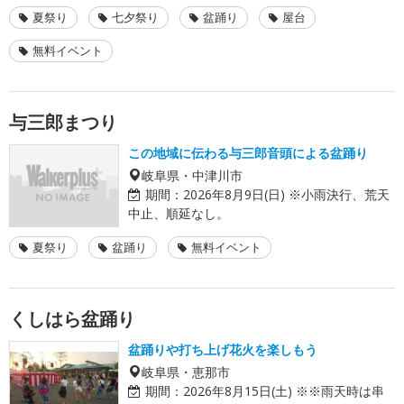
夏祭り
七夕祭り
盆踊り
屋台
無料イベント
与三郎まつり
この地域に伝わる与三郎音頭による盆踊り
岐阜県・中津川市
期間：
2026年8月9日(日) ※小雨決行、荒天
中止、順延なし。
夏祭り
盆踊り
無料イベント
くしはら盆踊り
盆踊りや打ち上げ花火を楽しもう
岐阜県・恵那市
期間：
2026年8月15日(土) ※※雨天時は串