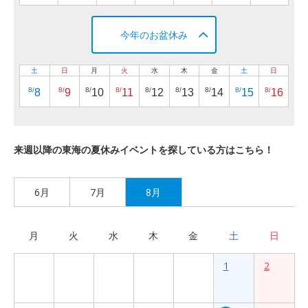
今年のお盆休み
土
日
月
火
水
木
金
土
日
8/
8/
8/
8/
8/
8/
8/
8/
8/
8
9
10
11
12
13
14
15
16
来週以降の東海の夏休みイベントを探している方はこちら！
6月
7月
8月
月
火
水
木
金
土
日
1
2