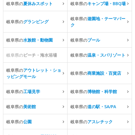
岐阜県の
夏休みスポット
岐阜県の
キャンプ場・BBQ場
岐阜県の
遊園地・テーマパー
岐阜県の
グランピング
ク
岐阜県の
水族館・動物園
岐阜県の
プール
岐阜県の
ビーチ・海水浴場
岐阜県の
温泉・スパリゾート
岐阜県の
アウトレット・ショ
岐阜県の
商業施設・百貨店
ッピングモール
岐阜県の
工場見学
岐阜県の
博物館・科学館
岐阜県の
美術館
岐阜県の
道の駅・SA/PA
岐阜県の
公園
岐阜県の
アスレチック