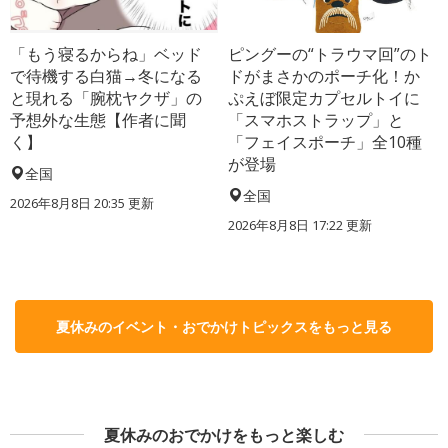
「もう寝るからね」ベッド
ピングーの“トラウマ回”のト
で待機する白猫→冬になる
ドがまさかのポーチ化！か
と現れる「腕枕ヤクザ」の
ぷえぼ限定カプセルトイに
予想外な生態【作者に聞
「スマホストラップ」と
く】
「フェイスポーチ」全10種
が登場
全国
全国
2026年8月8日 20:35
更新
2026年8月8日 17:22
更新
夏休みのイベント・おでかけトピックスをもっと見る
夏休みのおでかけをもっと楽しむ