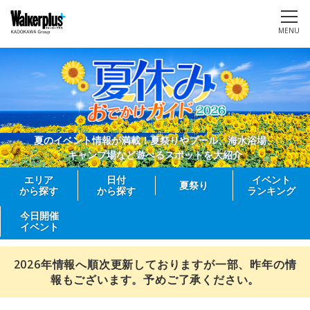
MENU
夏のイベント情報が満載！夏祭りやプール、海水浴場、
キャンプ場など遊べるスポットを大紹介
エリア
日付
イベント
夏祭り
から探す
から探す
ランキング
今日開催
イベント
2026年情報へ順次更新しておりますが一部、昨年の情
報もございます。予めご了承ください。