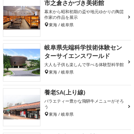
市之倉さかづき美術館
幕末から昭和初期の盃や地元ゆかりの陶芸
作家の作品を展示
東海 / 岐阜県
岐阜県先端科学技術体験セン
ターサイエンスワールド
大人も子供も楽しんで学べる体験型科学館
東海 / 岐阜県
養老SA(上り線)
バラエティー豊かな飛騨牛メニューがそろ
う
東海 / 岐阜県