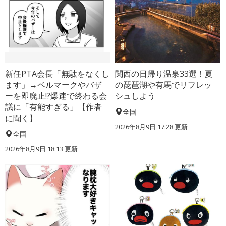
新任PTA会長「無駄をなくし
関西の日帰り温泉33選！夏
ます」→ベルマークやバザ
の琵琶湖や有馬でリフレッ
ーを即廃止!?爆速で終わる会
シュしよう
議に「有能すぎる」【作者
全国
に聞く】
2026年8月9日 17:28
更新
全国
2026年8月9日 18:13
更新