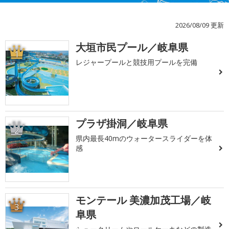
2026/08/09 更新
大垣市民プール／岐阜県
1
レジャープールと競技用プールを完備
プラザ掛洞／岐阜県
2
県内最長40mのウォータースライダーを体
感
モンテール 美濃加茂工場／岐
3
阜県