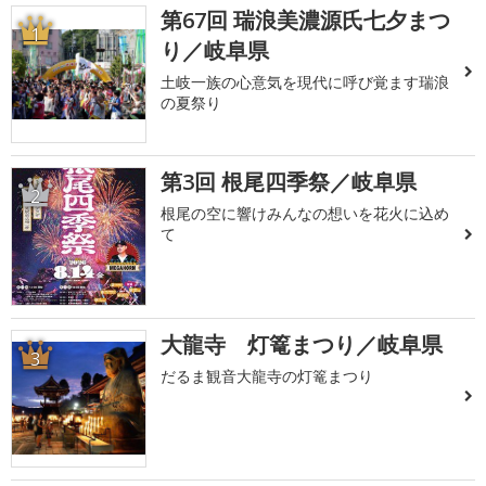
第67回 瑞浪美濃源氏七夕まつ
1
り／岐阜県
土岐一族の心意気を現代に呼び覚ます瑞浪
の夏祭り
第3回 根尾四季祭／岐阜県
2
根尾の空に響けみんなの想いを花火に込め
て
大龍寺 灯篭まつり／岐阜県
3
だるま観音大龍寺の灯篭まつり