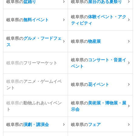
岐阜県の
盆踊り
岐阜県の
屋台のある夏祭り
岐阜県の
体験イベント・アク
岐阜県の
無料イベント
ティビティ
岐阜県の
グルメ・フードフェ
岐阜県の
物産展
ス
岐阜県の
コンサート・音楽イ
岐阜県の
フリーマーケット
ベント
岐阜県の
アニメ・ゲームイベ
岐阜県の
花イベント
ント
岐阜県の
動物ふれあいイベン
岐阜県の
美術展・博物展・展
ト
示会
岐阜県の
演劇・講演会
岐阜県の
フェア