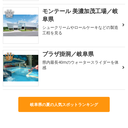
モンテール 美濃加茂工場／岐
2
阜県
シュークリームやロールケーキなどの製造
工程を見る
プラザ掛洞／岐阜県
3
県内最長40mのウォータースライダーを体
感
岐阜県の夏の人気スポットランキング