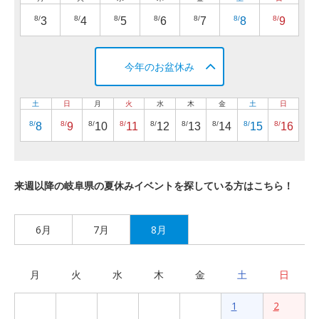
8/
8/
8/
8/
8/
8/
8/
3
4
5
6
7
8
9
今年のお盆休み
土
日
月
火
水
木
金
土
日
8/
8/
8/
8/
8/
8/
8/
8/
8/
8
9
10
11
12
13
14
15
16
来週以降の岐阜県の夏休みイベントを探している方はこちら！
6月
7月
8月
月
火
水
木
金
土
日
1
2