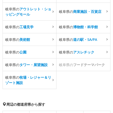
岐阜県の
アウトレット・ショ
岐阜県の
商業施設・百貨店
ッピングモール
岐阜県の
工場見学
岐阜県の
博物館・科学館
岐阜県の
美術館
岐阜県の
道の駅・SA/PA
岐阜県の
公園
岐阜県の
アスレチック
岐阜県の
タワー・展望施設
岐阜県の
フードテーマパーク
岐阜県の
牧場・レジャー＆リ
ゾート施設
周辺の都道府県から探す