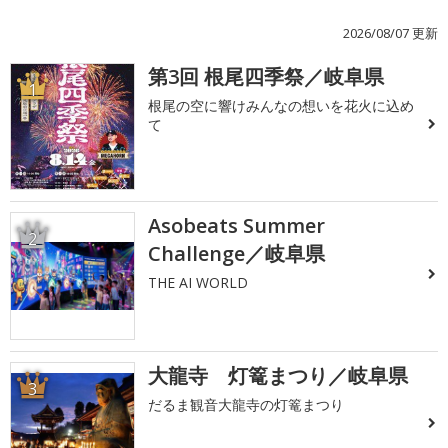
2026/08/07 更新
第3回 根尾四季祭／岐阜県
1
根尾の空に響けみんなの想いを花火に込め
て
Asobeats Summer
2
Challenge／岐阜県
THE AI WORLD
大龍寺 灯篭まつり／岐阜県
3
だるま観音大龍寺の灯篭まつり