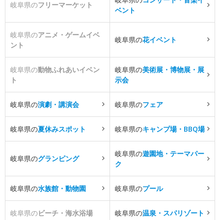
岐阜県の
フリーマーケット
ベント
岐阜県の
アニメ・ゲームイベ
岐阜県の
花イベント
ント
岐阜県の
動物ふれあいイベン
岐阜県の
美術展・博物展・展
ト
示会
岐阜県の
演劇・講演会
岐阜県の
フェア
岐阜県の
夏休みスポット
岐阜県の
キャンプ場・BBQ場
岐阜県の
遊園地・テーマパー
岐阜県の
グランピング
ク
岐阜県の
水族館・動物園
岐阜県の
プール
岐阜県の
ビーチ・海水浴場
岐阜県の
温泉・スパリゾート