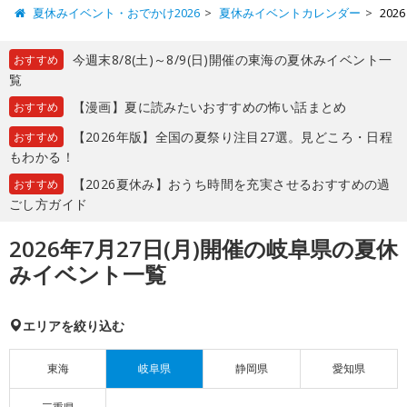
夏休みイベント・おでかけ2026
夏休みイベントカレンダー
20
今週末8/8(土)～8/9(日)開催の東海の夏休みイベント一
おすすめ
覧
【漫画】夏に読みたいおすすめの怖い話まとめ
おすすめ
【2026年版】全国の夏祭り注目27選。見どころ・日程
おすすめ
もわかる！
【2026夏休み】おうち時間を充実させるおすすめの過
おすすめ
ごし方ガイド
2026年7月27日(月)開催の岐阜県の夏休
みイベント一覧
エリアを絞り込む
東海
岐阜県
静岡県
愛知県