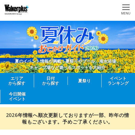
MENU
夏のイベント情報が満載！夏祭りやプール、海水浴場、
キャンプ場など遊べるスポットを大紹介
エリア
日付
イベント
夏祭り
から探す
から探す
ランキング
今日開催
イベント
2026年情報へ順次更新しておりますが一部、昨年の情
報もございます。予めご了承ください。