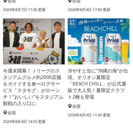
全国
全国
2026年8月7日 11:00
更新
2026年8月4日 17:00
更新
今週末開幕！Ｊリーグのス
冷やすと缶に“沖縄の海”が出
タジアムグルメ約2000店舗
現、オリオン夏限定
をガイドする食べログサー
「BEACH CHILL」が公式通
ビス「スタモグ」がローン
販で大人気！夏限定クラフ
チ！“おいしい”をスタジアム
ト2種も登場
観戦の入り口に
全国
全国
2026年8月4日 11:00
更新
2026年8月4日 14:50
更新