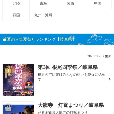
北陸
東海
関西
中国
四国
九州・沖縄
夏の人気夏祭りランキング【岐阜県】
2026/08/07 更新
第3回 根尾四季祭／岐阜県
1
根尾の空に響けみんなの想いを花火に込め
て
大龍寺 灯篭まつり／岐阜県
2
だるま観音大龍寺の灯篭まつり