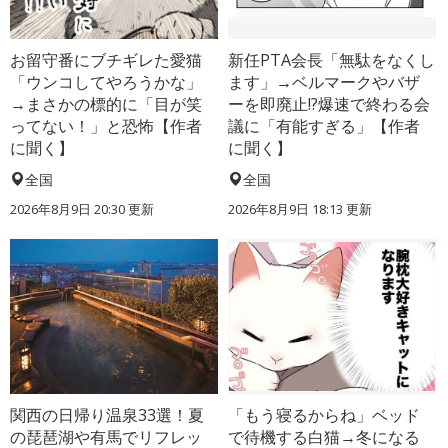
お留守番にブチギレた愛猫
新任PTA会長「無駄をなくし
「ウンコしてやろうかな」
ます」→ベルマークやバザ
→まさかの標的に「目が笑
ーを即廃止!?爆速で終わる会
ってない！」と恐怖【作者
議に「有能すぎる」【作者
に聞く】
に聞く】
全国
全国
2026年8月9日 20:30
更新
2026年8月9日 18:13
更新
関西の日帰り温泉33選！夏
「もう寝るからね」ベッド
の琵琶湖や有馬でリフレッ
で待機する白猫→冬になる