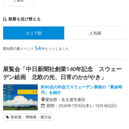
三重県
順番を並び替える
エリア順
人気順
54
愛知県の夏イベント
件ヒットしました
展覧会「中日新聞社創業140年記念 スウェー
デン絵画 北欧の光、日常のかがやき」
約80点の作品でスウェーデン美術の「黄金時
代」を紹介
愛知県・名古屋市東区
期間：
2026年7月9日(木)～10月4日(日)
美術展・博物展・展示会