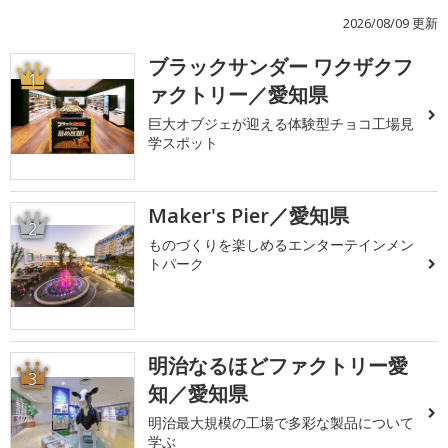
2026/08/09 更新
ブラックサンダー ワクザクフ
1
ァクトリー／愛知県
巨大オブジェが迎える体験型チョコ工場見
学スポット
Maker's Pier／愛知県
2
ものづくりを楽しめるエンターテインメン
トパーク
明治なるほどファクトリー愛
3
知／愛知県
明治最大規模の工場で多彩な製品について
学ぶ