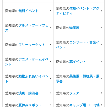
愛知県の
体験イベント・アク
愛知県の
無料イベント
ティビティ
愛知県の
グルメ・フードフェ
愛知県の
物産展
ス
愛知県の
コンサート・音楽イ
愛知県の
フリーマーケット
ベント
愛知県の
アニメ・ゲームイベ
愛知県の
花イベント
ント
愛知県の
動物ふれあいイベン
愛知県の
美術展・博物展・展
ト
示会
愛知県の
演劇・講演会
愛知県の
フェア
愛知県の
夏休みスポット
愛知県の
キャンプ場・BBQ場