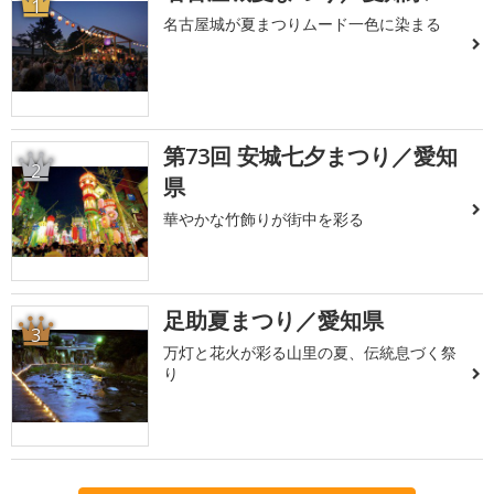
1
名古屋城が夏まつりムード一色に染まる
第73回 安城七夕まつり／愛知
2
県
華やかな竹飾りが街中を彩る
足助夏まつり／愛知県
3
万灯と花火が彩る山里の夏、伝統息づく祭
り