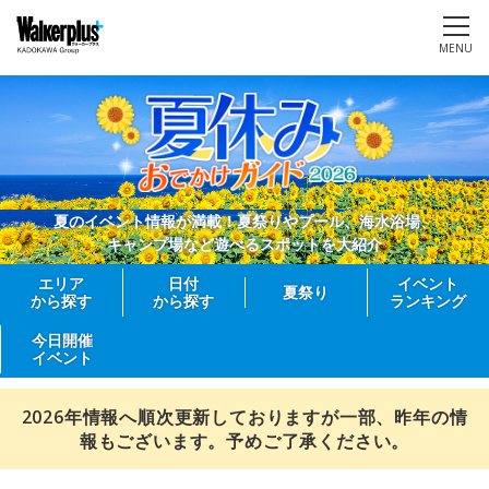
MENU
夏のイベント情報が満載！夏祭りやプール、海水浴場、
キャンプ場など遊べるスポットを大紹介
エリア
日付
イベント
夏祭り
から探す
から探す
ランキング
今日開催
イベント
2026年情報へ順次更新しておりますが一部、昨年の情
報もございます。予めご了承ください。