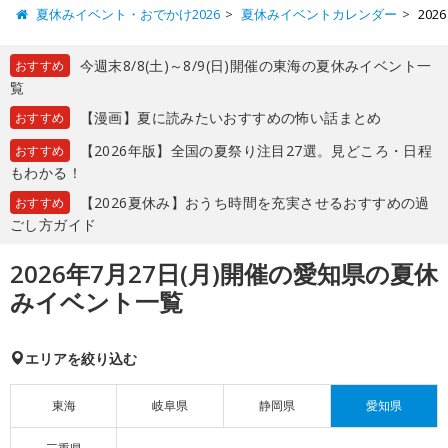
夏休みイベント・おでかけ2026
夏休みイベントカレンダー
20
今週末8/8(土)～8/9(日)開催の東海の夏休みイベント一
おすすめ
覧
【漫画】夏に読みたいおすすめの怖い話まとめ
おすすめ
【2026年版】全国の夏祭り注目27選。見どころ・日程
おすすめ
もわかる！
【2026夏休み】おうち時間を充実させるおすすめの過
おすすめ
ごし方ガイド
2026年7月27日(月)開催の愛知県の夏休
みイベント一覧
エリアを絞り込む
東海
岐阜県
静岡県
愛知県