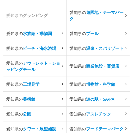
愛知県の
遊園地・テーマパー
愛知県の
グランピング
ク
愛知県の
水族館・動物園
愛知県の
プール
愛知県の
ビーチ・海水浴場
愛知県の
温泉・スパリゾート
愛知県の
アウトレット・ショ
愛知県の
商業施設・百貨店
ッピングモール
愛知県の
工場見学
愛知県の
博物館・科学館
愛知県の
美術館
愛知県の
道の駅・SA/PA
愛知県の
公園
愛知県の
アスレチック
愛知県の
タワー・展望施設
愛知県の
フードテーマパーク