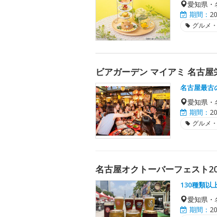
愛知県・
期間：
2
グルメ
ビアガーデン マイアミ 名古屋
名古屋最古
愛知県・
期間：
2
グルメ
名古屋オクトーバーフェスト20
130種類
愛知県・
期間：
2