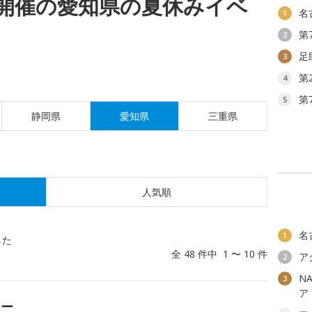
(金)開催の愛知県の夏休みイベ
名
1
第
2
足
3
第
4
第
5
静岡県
愛知県
三重県
人気順
名
1
した
全 48 件中 1 〜 10 件
ア
2
N
3
ア
ワー