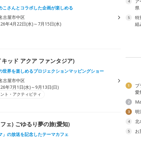
ア
4
めこさんとコラボした企画が楽しめる
県
名古屋市中区
特
5
026年4月22日(水)～7月15日(水)
組
(ネイキッド アクア ファンタジア)
の世界を楽しめるプロジェクションマッピングショー
名古屋市中区
ブ
1
026年7月1日(水)～9月13日(日)
愛
ベント・アクティビティ
Ma
2
明
3
北
4
マカフェ) ごゆるり夢の旅(愛知)
お
5
マ」の放送を記念したテーマカフェ