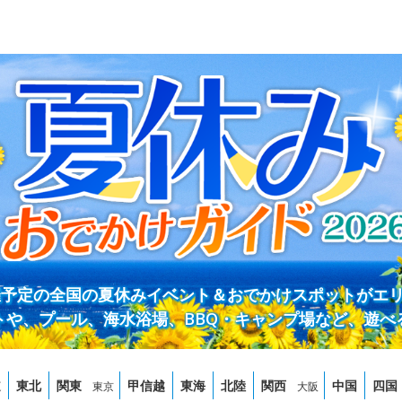
開催予定の全国の夏休みイベント＆おでかけスポットがエ
トや、プール、海水浴場、BBQ・キャンプ場など、遊べ
道
東北
関東
甲信越
東海
北陸
関西
中国
四国
東京
大阪