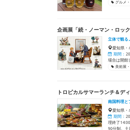
グルメ
企画展「続・ノーマン・ロッ
立体で観る
愛知県・
期間：
2
場合は開館し
美術展
トロピカルサマーランチ＆デ
南国料理と
愛知県・
期間：
2
理終了14:0
90分制。土日祝