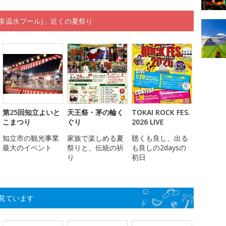
多温水プール)」近くの夏祭り
第25回知立よいと
天王祭・茅の輪く
TOKAI ROCK FES.
こまつり
ぐり
2026 LIVE
知立市の観光事業
家族で楽しめる夏
聴くも良し、出る
最大のイベント
祭りと、伝統の祈
も良しの2daysの
り
初日
見ています