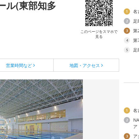
ール(東部知多
名
1
足
2
第
3
このページをスマホで
見る
第
4
足
5
営業時間など
地図・アクセス
名
1
N
2
ア
ア
3