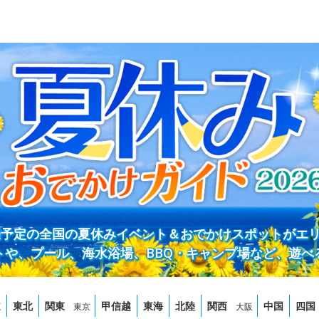
開催予定の全国の夏休みイベント＆おでかけスポットがエ
トや、プール、海水浴場、BBQ・キャンプ場など、遊べ
道
東北
関東
甲信越
東海
北陸
関西
中国
四国
東京
大阪