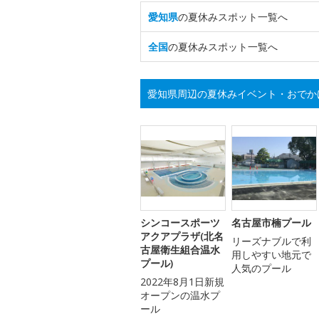
愛知県
の夏休みスポット一覧へ
全国
の夏休みスポット一覧へ
愛知県周辺の夏休みイベント・おでか
シンコースポーツ
名古屋市楠プール
アクアプラザ(北名
リーズナブルで利
古屋衛生組合温水
用しやすい地元で
プール)
人気のプール
2022年8月1日新規
オープンの温水プ
ール