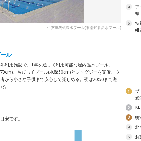
ア
4
県
特
5
住友重機械温水プール(東部知多温水プール)
組
プール
熱利用施設で、1年を通して利用可能な屋内温水プール。
70cm)、ちびっ子プール(水深50cm)とジャグジーを完備。ウ
者から小さな子供まで安心して楽しめる。夜は20:50まで遊
的だ。
ブ
1
愛
Ma
2
明
3
の目安です。
北
4
お
5