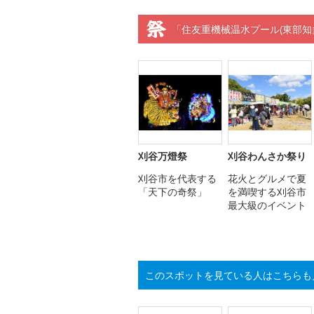
「住友重機械温水プール(東部知
刈谷万燈祭
刈谷わんさか祭り
刈谷市を代表する
花火とグルメで夏
「天下の奇祭」
を満喫する刈谷市
最大級のイベント
このスポットを見ている人はこちらも