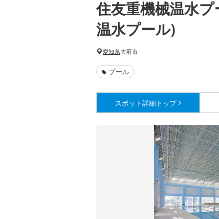
住友重機械温水プ
温水プール)
愛知県
大府市
プール
スポット詳細
トップ