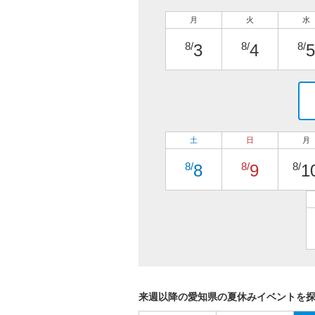
月
火
水
8/
8/
8/
3
4
5
土
日
月
8/
8/
8/
8
9
1
来週以降の愛知県の夏休みイベントを