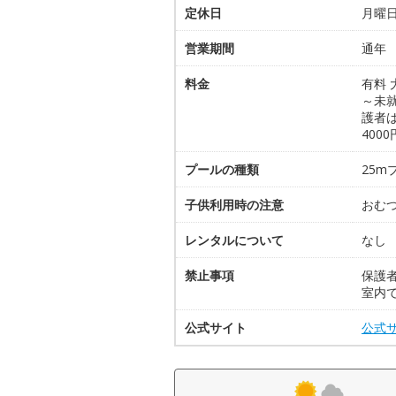
定休日
月曜
営業期間
通年
料金
有料 
～未就
護者は
400
プールの種類
25
子供利用時の注意
おむ
レンタルについて
なし
禁止事項
保護
室内
公式サイト
公式