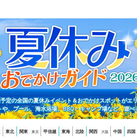
開催予定の全国の夏休みイベント＆おでかけスポットがエ
トや、プール、海水浴場、BBQ・キャンプ場など、遊べ
道
東北
関東
甲信越
東海
北陸
関西
中国
四国
東京
大阪