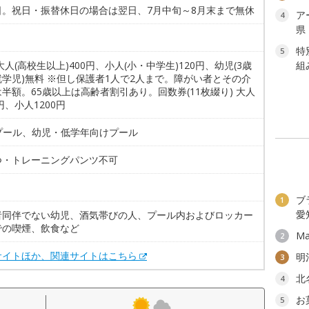
日。祝日・振替休日の場合は翌日、7月中旬～8月末まで無休
ア
4
県
特
5
大人(高校生以上)400円、小人(小・中学生)120円、幼児(3歳
組
学児)無料 ※但し保護者1人で2人まで。障がい者とその介
半額。65歳以上は高齢者割引あり。回数券(11枚綴り) 大人
0円、小人1200円
mプール、幼児・低学年向けプール
つ・トレーニングパンツ不可
ブ
1
愛
者同伴でない幼児、酒気帯びの人、プール内およびロッカー
での喫煙、飲食など
Ma
2
サイトほか、関連サイトはこちら
明
3
北
4
お
5