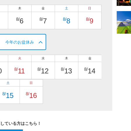
木
金
土
日
8/
8/
8/
8/
6
7
8
9
今年のお盆休み
火
水
木
金
8/
8/
8/
8/
0
11
12
13
14
土
日
8/
8/
15
16
探している方はこちら！