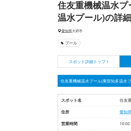
住友重機械温水プ
温水プール)の詳
愛知県
大府市
プール
スポット詳細
トップ
住友重機械温水プール(東部知多温水プ
スポット名
住友
住所
愛知
営業時間
10:00