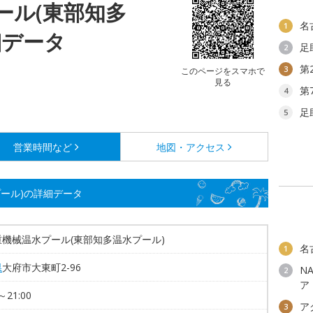
ール(東部知多
名
1
細データ
足
2
第
3
このページをスマホで
見る
第
4
足
5
営業時間など
地図・アクセス
ール)の詳細データ
重機械温水プール(東部知多温水プール)
名
1
県
大府市大東町2-96
N
2
ア
～21:00
ア
3