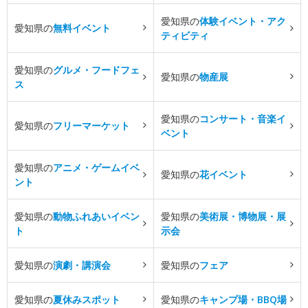
愛知県の
体験イベント・アク
愛知県の
無料イベント
ティビティ
愛知県の
グルメ・フードフェ
愛知県の
物産展
ス
愛知県の
コンサート・音楽イ
愛知県の
フリーマーケット
ベント
愛知県の
アニメ・ゲームイベ
愛知県の
花イベント
ント
愛知県の
動物ふれあいイベン
愛知県の
美術展・博物展・展
ト
示会
愛知県の
演劇・講演会
愛知県の
フェア
愛知県の
夏休みスポット
愛知県の
キャンプ場・BBQ場