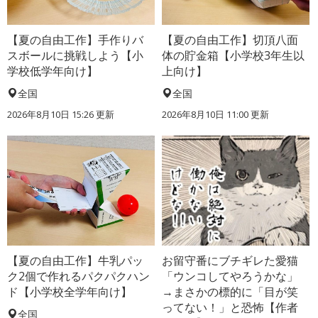
【夏の自由工作】手作りバ
【夏の自由工作】切頂八面
スボールに挑戦しよう【小
体の貯金箱【小学校3年生以
学校低学年向け】
上向け】
全国
全国
2026年8月10日 15:26
更新
2026年8月10日 11:00
更新
【夏の自由工作】牛乳パッ
お留守番にブチギレた愛猫
ク2個で作れるパクパクハン
「ウンコしてやろうかな」
ド【小学校全学年向け】
→まさかの標的に「目が笑
ってない！」と恐怖【作者
全国