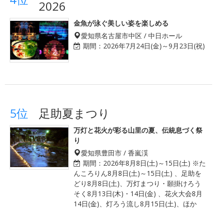
2026
金魚が泳ぐ美しい姿を楽しめる
愛知県名古屋市中区 / 中日ホール
期間：
2026年7月24日(金)～9月23日(祝)
5位
足助夏まつり
万灯と花火が彩る山里の夏、伝統息づく祭
り
愛知県豊田市 / 香嵐渓
期間：
2026年8月8日(土)～15日(土) ※た
んころりん8月8日(土)～15日(土) 、足助を
どり8月8日(土)、万灯まつり・願掛けろう
そく8月13日(木)・14日(金) 、花火大会8月
14日(金)、灯ろう流し8月15日(土)、ほか