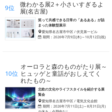
微わかる展2＋小さいすぎるよ
9位
展(名古屋)
笑って共感できる日常の「あるある」が詰
まった体験型展示
愛知県名古屋市中区 / 伏見第一ビル
期間：
2026年7月9日(木)～10月12日(祝)
オーロラと森のものがたり展～
10位
ヒュッゲと童話がおしえてく
れたもの～
北欧の文化やライフスタイルを紹介する展
覧会
愛知県名古屋市中区 / 電気文化会館
期間：
2026年7月11日(土)～8月31日(月)
※休み：会期中なし