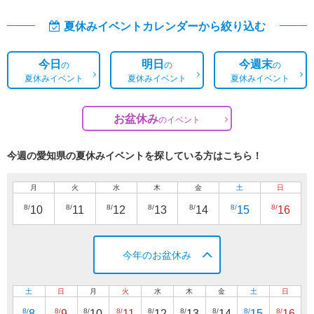
夏休みイベントカレンダーから絞り込む
今日
明日
今週末
の
の
の
夏休みイベント
夏休みイベント
夏休みイベント
お盆休み
の
イベント
今週の愛知県の夏休みイベントを探している方はこちら！
月
火
水
木
金
土
日
8/
8/
8/
8/
8/
8/
8/
10
11
12
13
14
15
16
今年のお盆休み
土
日
月
火
水
木
金
土
日
8/
8/
8/
8/
8/
8/
8/
8/
8/
8
9
10
11
12
13
14
15
16