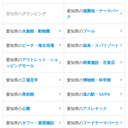
愛知県の
遊園地・テーマパー
愛知県の
グランピング
ク
愛知県の
水族館・動物園
愛知県の
プール
愛知県の
ビーチ・海水浴場
愛知県の
温泉・スパリゾート
愛知県の
アウトレット・ショ
愛知県の
商業施設・百貨店
ッピングモール
愛知県の
工場見学
愛知県の
博物館・科学館
愛知県の
美術館
愛知県の
道の駅・SA/PA
愛知県の
公園
愛知県の
アスレチック
愛知県の
タワー・展望施設
愛知県の
フードテーマパーク