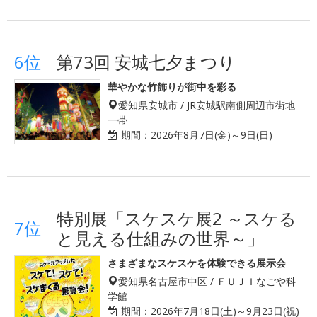
6位
第73回 安城七夕まつり
華やかな竹飾りが街中を彩る
愛知県安城市 / JR安城駅南側周辺市街地
一帯
期間：
2026年8月7日(金)～9日(日)
特別展「スケスケ展2 ～スケる
7位
と見える仕組みの世界～」
さまざまなスケスケを体験できる展示会
愛知県名古屋市中区 / ＦＵＪＩなごや科
学館
期間：
2026年7月18日(土)～9月23日(祝)