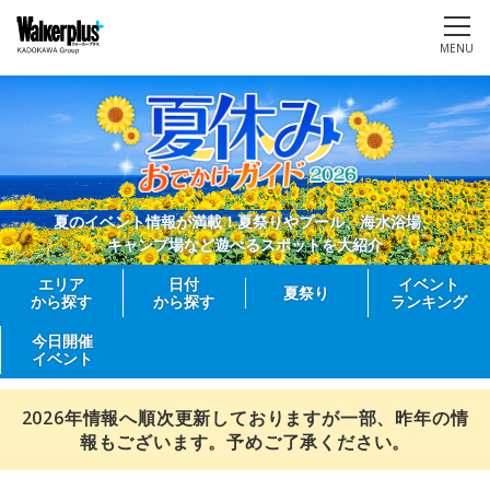
MENU
夏のイベント情報が満載！夏祭りやプール、海水浴場、
キャンプ場など遊べるスポットを大紹介
エリア
日付
イベント
夏祭り
から探す
から探す
ランキング
今日開催
イベント
2026年情報へ順次更新しておりますが一部、昨年の情
報もございます。予めご了承ください。