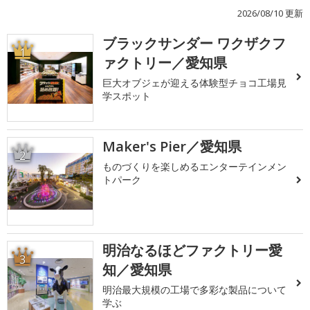
2026/08/10 更新
ブラックサンダー ワクザクフ
1
ァクトリー／愛知県
巨大オブジェが迎える体験型チョコ工場見
学スポット
Maker's Pier／愛知県
2
ものづくりを楽しめるエンターテインメン
トパーク
明治なるほどファクトリー愛
3
知／愛知県
明治最大規模の工場で多彩な製品について
学ぶ