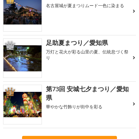
1
名古屋城が夏まつりムード一色に染まる
足助夏まつり／愛知県
2
万灯と花火が彩る山里の夏、伝統息づく祭
り
第73回 安城七夕まつり／愛知
3
県
華やかな竹飾りが街中を彩る