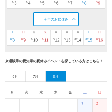
8/
8/
8/
8/
8/
8/
8/
3
4
5
6
7
8
9
今年のお盆休み
土
日
月
火
水
木
金
土
日
8/
8/
8/
8/
8/
8/
8/
8/
8/
8
9
10
11
12
13
14
15
16
来週以降の愛知県の夏休みイベントを探している方はこちら！
6月
7月
8月
月
火
水
木
金
土
日
1
2