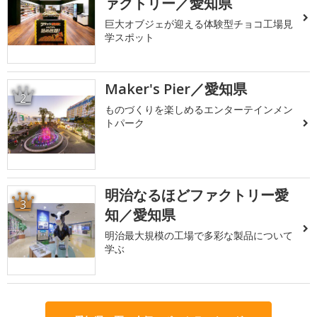
ァクトリー／愛知県
巨大オブジェが迎える体験型チョコ工場見
学スポット
Maker's Pier／愛知県
2
ものづくりを楽しめるエンターテインメン
トパーク
明治なるほどファクトリー愛
3
知／愛知県
明治最大規模の工場で多彩な製品について
学ぶ