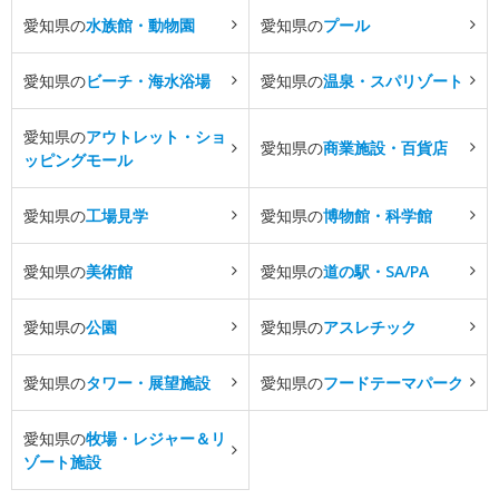
愛知県の
水族館・動物園
愛知県の
プール
愛知県の
ビーチ・海水浴場
愛知県の
温泉・スパリゾート
愛知県の
アウトレット・ショ
愛知県の
商業施設・百貨店
ッピングモール
愛知県の
工場見学
愛知県の
博物館・科学館
愛知県の
美術館
愛知県の
道の駅・SA/PA
愛知県の
公園
愛知県の
アスレチック
愛知県の
タワー・展望施設
愛知県の
フードテーマパーク
愛知県の
牧場・レジャー＆リ
ゾート施設