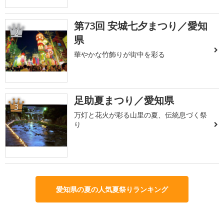
第73回 安城七夕まつり／愛知
2
県
華やかな竹飾りが街中を彩る
足助夏まつり／愛知県
3
万灯と花火が彩る山里の夏、伝統息づく祭
り
愛知県の夏の人気夏祭りランキング