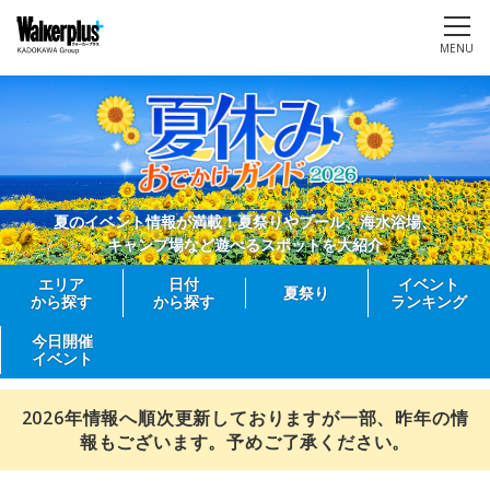
MENU
夏のイベント情報が満載！夏祭りやプール、海水浴場、
キャンプ場など遊べるスポットを大紹介
エリア
日付
イベント
夏祭り
から探す
から探す
ランキング
今日開催
イベント
2026年情報へ順次更新しておりますが一部、昨年の情
報もございます。予めご了承ください。