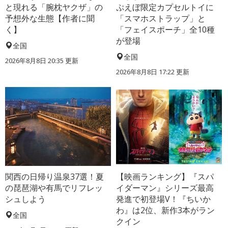
と現れる「腕枕ヤクザ」の
ぷえぼ限定カプセルトイに
予想外な生態【作者に聞
「スマホストラップ」と
く】
「フェイスポーチ」全10種
が登場
全国
全国
2026年8月8日 20:35
更新
2026年8月8日 17:22
更新
関西の日帰り温泉37選！夏
【映画ランキング】『スパ
の琵琶湖や有馬でリフレッ
イダーマン』シリーズ最高
シュしよう
発進で初登場V！『ちいか
わ』は2位、新作3本がラン
全国
クイン