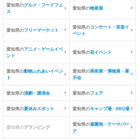
愛知県の
グルメ・フードフェ
愛知県の
物産展
ス
愛知県の
コンサート・音楽イ
愛知県の
フリーマーケット
ベント
愛知県の
アニメ・ゲームイベ
愛知県の
花イベント
ント
愛知県の
動物ふれあいイベン
愛知県の
美術展・博物展・展
ト
示会
愛知県の
演劇・講演会
愛知県の
フェア
愛知県の
夏休みスポット
愛知県の
キャンプ場・BBQ場
愛知県の
遊園地・テーマパー
愛知県の
グランピング
ク