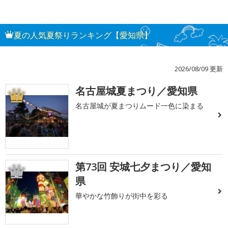
夏の人気夏祭りランキング【愛知県】
2026/08/09 更新
名古屋城夏まつり／愛知県
1
名古屋城が夏まつりムード一色に染まる
第73回 安城七夕まつり／愛知
2
県
華やかな竹飾りが街中を彩る