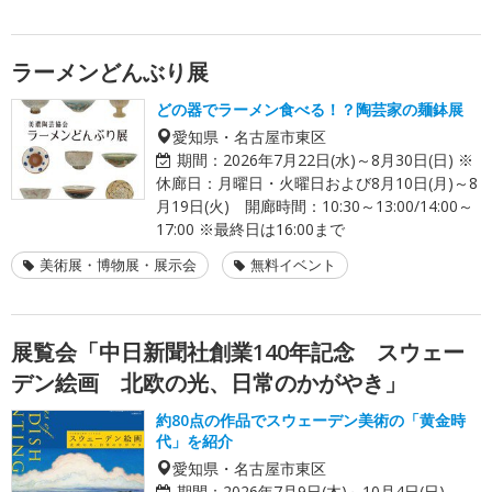
ラーメンどんぶり展
どの器でラーメン食べる！？陶芸家の麺鉢展
愛知県・名古屋市東区
期間：
2026年7月22日(水)～8月30日(日) ※
休廊日：月曜日・火曜日および8月10日(月)～8
月19日(火) 開廊時間：10:30～13:00/14:00～
17:00 ※最終日は16:00まで
美術展・博物展・展示会
無料イベント
展覧会「中日新聞社創業140年記念 スウェー
デン絵画 北欧の光、日常のかがやき」
約80点の作品でスウェーデン美術の「黄金時
代」を紹介
愛知県・名古屋市東区
期間：
2026年7月9日(木)～10月4日(日)