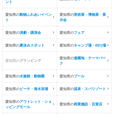
ント
愛知県の
動物ふれあいイベン
愛知県の
美術展・博物展・展
ト
示会
愛知県の
演劇・講演会
愛知県の
フェア
愛知県の
夏休みスポット
愛知県の
キャンプ場・BBQ場
愛知県の
遊園地・テーマパー
愛知県の
グランピング
ク
愛知県の
水族館・動物園
愛知県の
プール
愛知県の
ビーチ・海水浴場
愛知県の
温泉・スパリゾート
愛知県の
アウトレット・ショ
愛知県の
商業施設・百貨店
ッピングモール