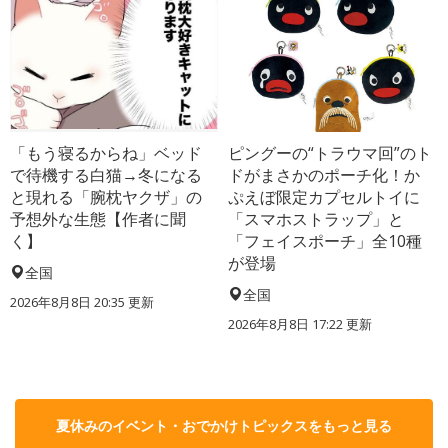
「もう寝るからね」ベッド
ピングーの“トラウマ回”のト
で待機する白猫→冬になる
ドがまさかのポーチ化！か
と現れる「腕枕ヤクザ」の
ぷえぼ限定カプセルトイに
予想外な生態【作者に聞
「スマホストラップ」と
く】
「フェイスポーチ」全10種
が登場
全国
全国
2026年8月8日 20:35
更新
2026年8月8日 17:22
更新
夏休みのイベント・おでかけトピックスをもっと見る