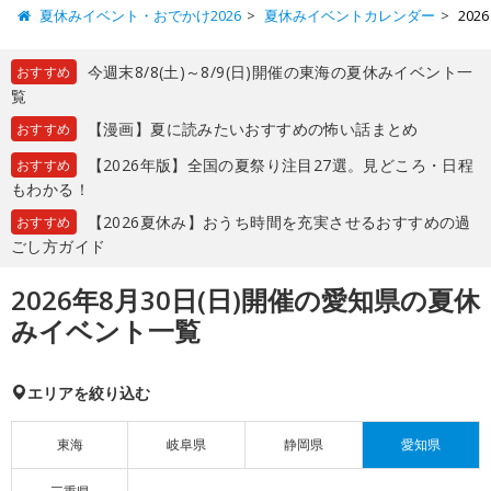
夏休みイベント・おでかけ2026
夏休みイベントカレンダー
20
今週末8/8(土)～8/9(日)開催の東海の夏休みイベント一
おすすめ
覧
【漫画】夏に読みたいおすすめの怖い話まとめ
おすすめ
【2026年版】全国の夏祭り注目27選。見どころ・日程
おすすめ
もわかる！
【2026夏休み】おうち時間を充実させるおすすめの過
おすすめ
ごし方ガイド
2026年8月30日(日)開催の愛知県の夏休
みイベント一覧
エリアを絞り込む
東海
岐阜県
静岡県
愛知県