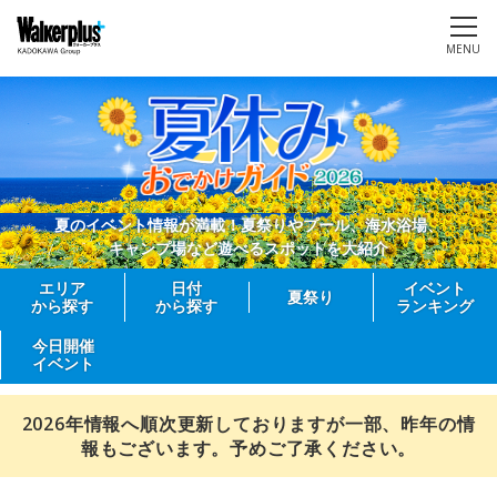
MENU
夏のイベント情報が満載！夏祭りやプール、海水浴場、
キャンプ場など遊べるスポットを大紹介
エリア
日付
イベント
夏祭り
から探す
から探す
ランキング
今日開催
イベント
2026年情報へ順次更新しておりますが一部、昨年の情
報もございます。予めご了承ください。