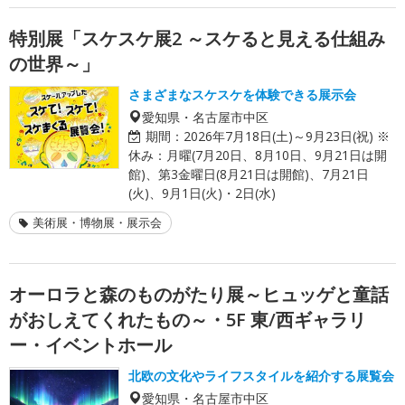
特別展「スケスケ展2 ～スケると見える仕組み
の世界～」
さまざまなスケスケを体験できる展示会
愛知県・名古屋市中区
期間：
2026年7月18日(土)～9月23日(祝) ※
休み：月曜(7月20日、8月10日、9月21日は開
館)、第3金曜日(8月21日は開館)、7月21日
(火)、9月1日(火)・2日(水)
美術展・博物展・展示会
オーロラと森のものがたり展～ヒュッゲと童話
がおしえてくれたもの～・5F 東/西ギャラリ
ー・イベントホール
北欧の文化やライフスタイルを紹介する展覧会
愛知県・名古屋市中区