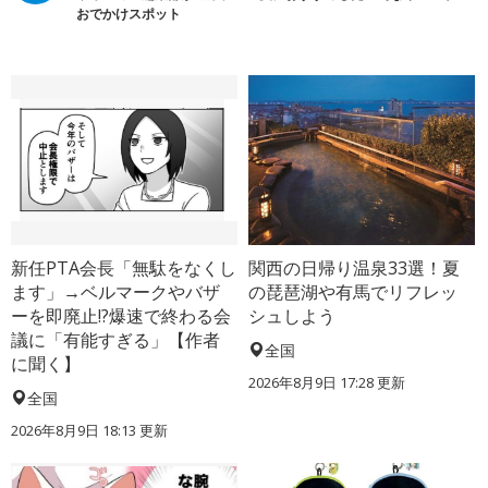
おでかけスポット
新任PTA会長「無駄をなくし
関西の日帰り温泉33選！夏
ます」→ベルマークやバザ
の琵琶湖や有馬でリフレッ
ーを即廃止!?爆速で終わる会
シュしよう
議に「有能すぎる」【作者
全国
に聞く】
2026年8月9日 17:28
更新
全国
2026年8月9日 18:13
更新