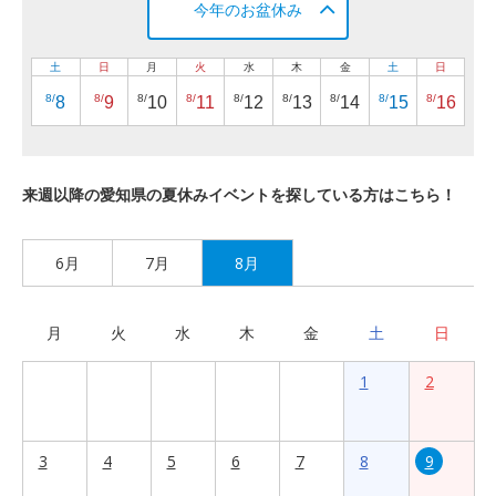
今年のお盆休み
土
日
月
火
水
木
金
土
日
8/
8/
8/
8/
8/
8/
8/
8/
8/
8
9
10
11
12
13
14
15
16
来週以降の愛知県の夏休みイベントを探している方はこちら！
6月
7月
8月
月
火
水
木
金
土
日
1
2
3
4
5
6
7
8
9