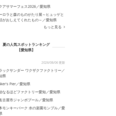
クアサマーフェス2026／愛知県
ーロラと森のものがたり展～ヒュッゲと
話がおしえてくれたもの～／愛知県
もっと見る
夏の人気スポットランキング
【愛知県】
2026/08/06 更新
ラックサンダー ワクザクファクトリー／
知県
ker's Pier／愛知県
治なるほどファクトリー愛知／愛知県
名古屋市ジャンボプール／愛知県
本モンキーパーク 水の楽園モンプル／愛
県