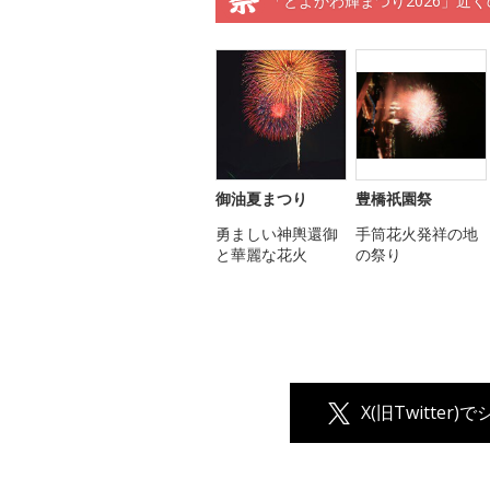
「とよかわ輝まつり2026」近
御油夏まつり
豊橋祇園祭
勇ましい神輿還御
手筒花火発祥の地
と華麗な花火
の祭り
X(旧Twitter)