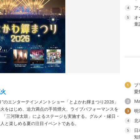
ア
4
オ
5
童
ブ
1
花火
愛
Ma
”のエンターテインメントショー「とよかわ輝まつり2026」
2
花火をはじめ、迫力満点の手筒煙火、ライブパフォーマンスを
明
3
le 峯」「三河陣太鼓」によるステージも実施する。グルメ・縁日・
北
4
恋人と楽しめる夏の注目イベントである。
日
5
知