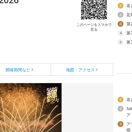
名
1
足
2
第
3
このページをスマホで
見る
第
4
第
5
開催期間など
地図・アクセス
名
1
N
2
ア
ア
3
県