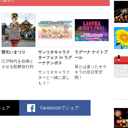
くの夏祭り
雨乞いまつり
サンリオキャラク
ラグーナ ナイトプ
ターフェス in ラグ
ール
江戸時代を彷彿と
ーナテンボス
させる歌舞伎行列
昼とは違ったキラ
サンリオキャラク
キラの非日常空
ターと一緒に楽し
間！
もう！
でシェア
Facebookでシェア