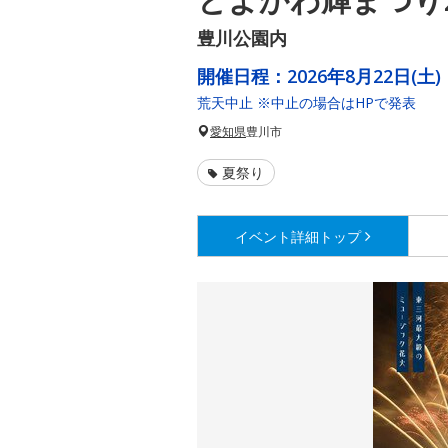
豊川公園内
開催日程：
2026年8月22日(土)
荒天中止 ※中止の場合はHPで発表
愛知県
豊川市
夏祭り
イベント詳細
トップ