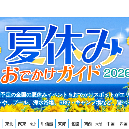
開催予定の全国の夏休みイベント＆おでかけスポットがエ
トや、プール、海水浴場、BBQ・キャンプ場など、遊べ
道
東北
関東
甲信越
東海
北陸
関西
中国
四国
東京
大阪