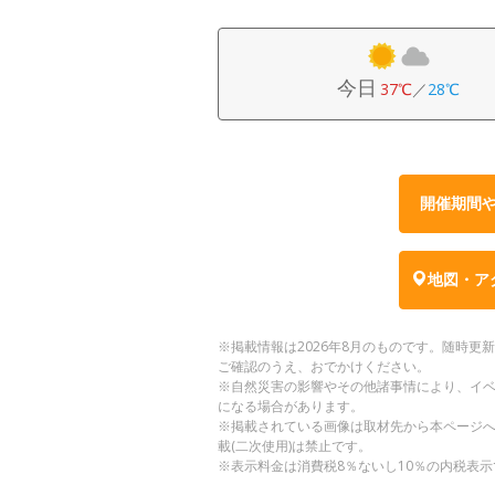
今日
37℃
／
28℃
開催期間
地図・ア
※掲載情報は2026年8月のものです。随時
ご確認のうえ、おでかけください。
※自然災害の影響やその他諸事情により、イ
になる場合があります。
※掲載されている画像は取材先から本ページ
載(二次使用)は禁止です。
※表示料金は消費税8％ないし10％の内税表示