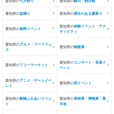
愛知県の
七夕祭り
愛知県の
縁日・納涼祭
愛知県の
盆踊り
愛知県の
屋台のある夏祭り
愛知県の
体験イベント・アク
愛知県の
無料イベント
ティビティ
愛知県の
グルメ・フードフェ
愛知県の
物産展
ス
愛知県の
コンサート・音楽イ
愛知県の
フリーマーケット
ベント
愛知県の
アニメ・ゲームイベ
愛知県の
花イベント
ント
愛知県の
動物ふれあいイベン
愛知県の
美術展・博物展・展
ト
示会