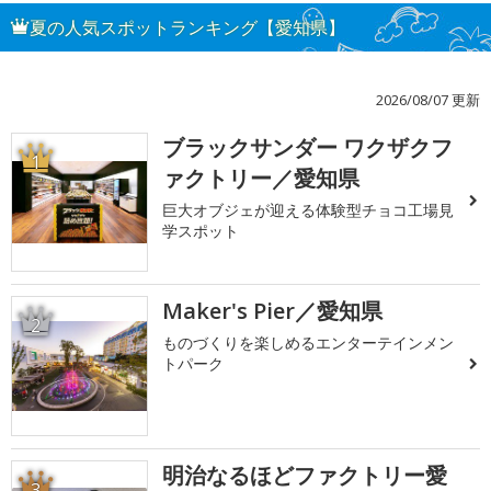
夏の人気スポットランキング【愛知県】
2026/08/07 更新
ブラックサンダー ワクザクフ
1
ァクトリー／愛知県
巨大オブジェが迎える体験型チョコ工場見
学スポット
Maker's Pier／愛知県
2
ものづくりを楽しめるエンターテインメン
トパーク
明治なるほどファクトリー愛
3