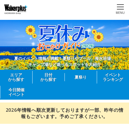
MENU
夏のイベント情報が満載！夏祭りやプール、海水浴場、
キャンプ場など遊べるスポットを大紹介
エリア
日付
イベント
夏祭り
から探す
から探す
ランキング
今日開催
イベント
2026年情報へ順次更新しておりますが一部、昨年の情
報もございます。予めご了承ください。