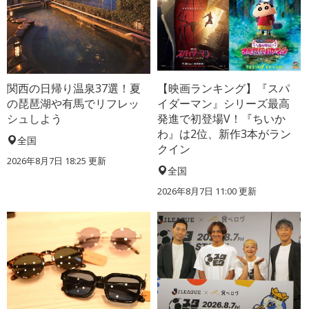
関西の日帰り温泉37選！夏
【映画ランキング】『スパ
の琵琶湖や有馬でリフレッ
イダーマン』シリーズ最高
シュしよう
発進で初登場V！『ちいか
わ』は2位、新作3本がラン
全国
クイン
2026年8月7日 18:25
更新
全国
2026年8月7日 11:00
更新