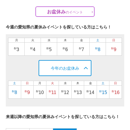
お盆休み
の
イベント
今週の愛知県の夏休みイベントを探している方はこちら！
月
火
水
木
金
土
日
8/
8/
8/
8/
8/
8/
8/
3
4
5
6
7
8
9
今年のお盆休み
土
日
月
火
水
木
金
土
日
8/
8/
8/
8/
8/
8/
8/
8/
8/
8
9
10
11
12
13
14
15
16
来週以降の愛知県の夏休みイベントを探している方はこちら！