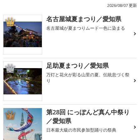
2026/08/07 更新
名古屋城夏まつり／愛知県
1
名古屋城が夏まつりムード一色に染まる
足助夏まつり／愛知県
2
万灯と花火が彩る山里の夏、伝統息づく祭
り
第28回 にっぽんど真ん中祭り
3
／愛知県
日本最大級の市民参加型踊りの祭典