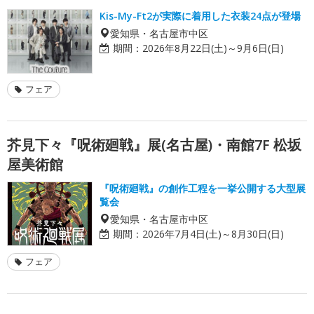
Kis-My-Ft2が実際に着用した衣装24点が登場
愛知県・名古屋市中区
期間：
2026年8月22日(土)～9月6日(日)
フェア
芥見下々『呪術廻戦』展(名古屋)・南館7F 松坂
屋美術館
『呪術廻戦』の創作工程を一挙公開する大型展
覧会
愛知県・名古屋市中区
期間：
2026年7月4日(土)～8月30日(日)
フェア