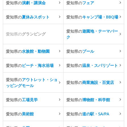
愛知県の
演劇・講演会
愛知県の
フェア
愛知県の
夏休みスポット
愛知県の
キャンプ場・BBQ場
愛知県の
遊園地・テーマパー
愛知県の
グランピング
ク
愛知県の
水族館・動物園
愛知県の
プール
愛知県の
ビーチ・海水浴場
愛知県の
温泉・スパリゾート
愛知県の
アウトレット・ショ
愛知県の
商業施設・百貨店
ッピングモール
愛知県の
工場見学
愛知県の
博物館・科学館
愛知県の
美術館
愛知県の
道の駅・SA/PA