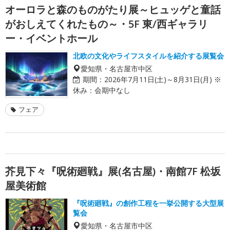
オーロラと森のものがたり展～ヒュッゲと童話
がおしえてくれたもの～・5F 東/西ギャラリ
ー・イベントホール
北欧の文化やライフスタイルを紹介する展覧会
愛知県・名古屋市中区
期間：
2026年7月11日(土)～8月31日(月) ※
休み：会期中なし
フェア
芥見下々『呪術廻戦』展(名古屋)・南館7F 松坂
屋美術館
『呪術廻戦』の創作工程を一挙公開する大型展
覧会
愛知県・名古屋市中区