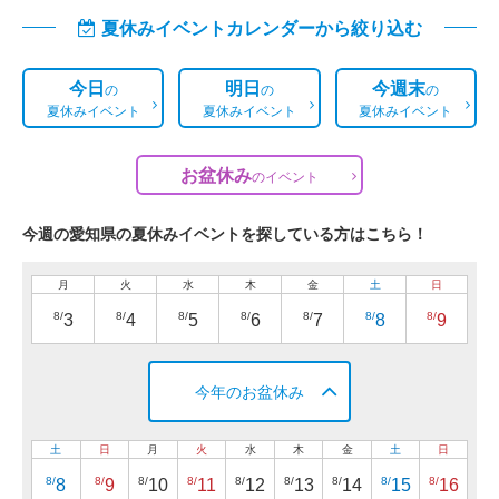
夏休みイベントカレンダーから絞り込む
今日
明日
今週末
の
の
の
夏休みイベント
夏休みイベント
夏休みイベント
お盆休み
の
イベント
今週の愛知県の夏休みイベントを探している方はこちら！
月
火
水
木
金
土
日
8/
8/
8/
8/
8/
8/
8/
3
4
5
6
7
8
9
今年のお盆休み
土
日
月
火
水
木
金
土
日
8/
8/
8/
8/
8/
8/
8/
8/
8/
8
9
10
11
12
13
14
15
16