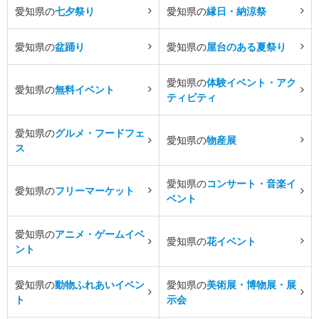
愛知県の
七夕祭り
愛知県の
縁日・納涼祭
愛知県の
盆踊り
愛知県の
屋台のある夏祭り
愛知県の
体験イベント・アク
愛知県の
無料イベント
ティビティ
愛知県の
グルメ・フードフェ
愛知県の
物産展
ス
愛知県の
コンサート・音楽イ
愛知県の
フリーマーケット
ベント
愛知県の
アニメ・ゲームイベ
愛知県の
花イベント
ント
愛知県の
動物ふれあいイベン
愛知県の
美術展・博物展・展
ト
示会