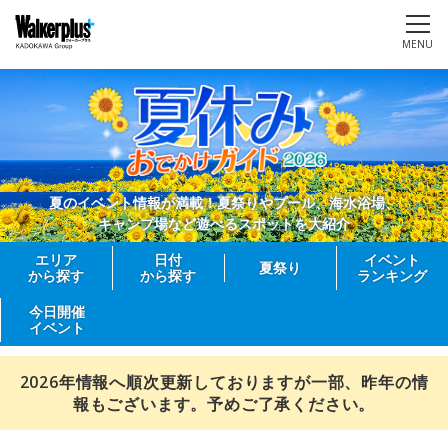
MENU
夏のイベント情報が満載！夏祭りやプール、海水浴場、
キャンプ場など遊べるスポットを大紹介
エリア
日付
イベント
夏祭り
から探す
から探す
ランキング
今日開催
イベント
2026年情報へ順次更新しておりますが一部、昨年の情
報もございます。予めご了承ください。