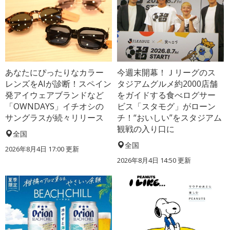
あなたにぴったりなカラー
今週末開幕！Ｊリーグのス
レンズをAIが診断！スペイン
タジアムグルメ約2000店舗
発アイウェアブランドなど
をガイドする食べログサー
「OWNDAYS」イチオシの
ビス「スタモグ」がローン
サングラスが続々リリース
チ！“おいしい”をスタジアム
観戦の入り口に
全国
全国
2026年8月4日 17:00
更新
2026年8月4日 14:50
更新