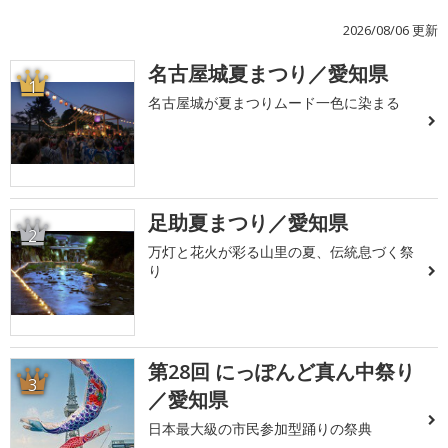
2026/08/06 更新
名古屋城夏まつり／愛知県
1
名古屋城が夏まつりムード一色に染まる
足助夏まつり／愛知県
2
万灯と花火が彩る山里の夏、伝統息づく祭
り
第28回 にっぽんど真ん中祭り
3
／愛知県
日本最大級の市民参加型踊りの祭典