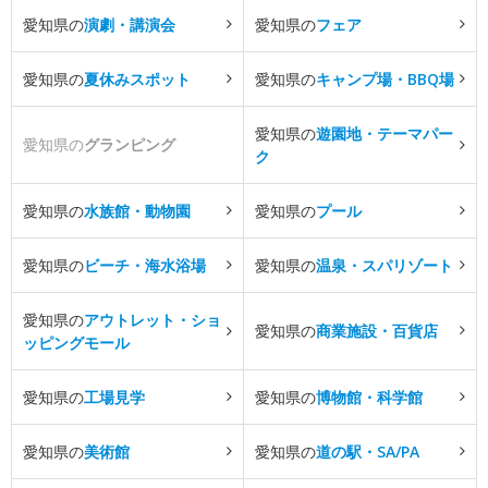
愛知県の
演劇・講演会
愛知県の
フェア
愛知県の
夏休みスポット
愛知県の
キャンプ場・BBQ場
愛知県の
遊園地・テーマパー
愛知県の
グランピング
ク
愛知県の
水族館・動物園
愛知県の
プール
愛知県の
ビーチ・海水浴場
愛知県の
温泉・スパリゾート
愛知県の
アウトレット・ショ
愛知県の
商業施設・百貨店
ッピングモール
愛知県の
工場見学
愛知県の
博物館・科学館
愛知県の
美術館
愛知県の
道の駅・SA/PA