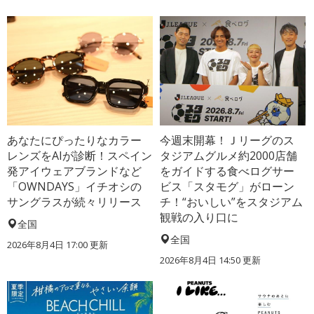
あなたにぴったりなカラー
今週末開幕！Ｊリーグのス
レンズをAIが診断！スペイン
タジアムグルメ約2000店舗
発アイウェアブランドなど
をガイドする食べログサー
「OWNDAYS」イチオシの
ビス「スタモグ」がローン
サングラスが続々リリース
チ！“おいしい”をスタジアム
観戦の入り口に
全国
全国
2026年8月4日 17:00
更新
2026年8月4日 14:50
更新