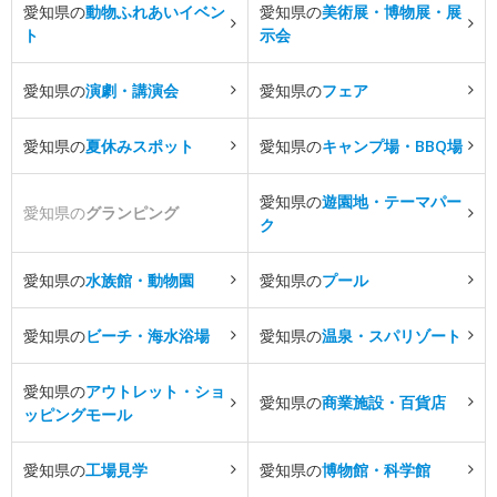
愛知県の
動物ふれあいイベン
愛知県の
美術展・博物展・展
ト
示会
愛知県の
演劇・講演会
愛知県の
フェア
愛知県の
夏休みスポット
愛知県の
キャンプ場・BBQ場
愛知県の
遊園地・テーマパー
愛知県の
グランピング
ク
愛知県の
水族館・動物園
愛知県の
プール
愛知県の
ビーチ・海水浴場
愛知県の
温泉・スパリゾート
愛知県の
アウトレット・ショ
愛知県の
商業施設・百貨店
ッピングモール
愛知県の
工場見学
愛知県の
博物館・科学館