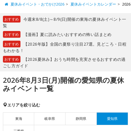
夏休みイベント・おでかけ2026
夏休みイベントカレンダー
20
今週末8/8(土)～8/9(日)開催の東海の夏休みイベント一
おすすめ
覧
【漫画】夏に読みたいおすすめの怖い話まとめ
おすすめ
【2026年版】全国の夏祭り注目27選。見どころ・日程
おすすめ
もわかる！
【2026夏休み】おうち時間を充実させるおすすめの過
おすすめ
ごし方ガイド
2026年8月3日(月)開催の愛知県の夏休
みイベント一覧
エリアを絞り込む
東海
岐阜県
静岡県
愛知県