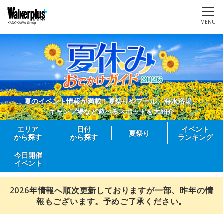
MENU
夏のイベント情報が満載！夏祭りやプール、海水浴場、
キャンプ場など遊べるスポットを大紹介
エリア
日付
イベント
夏祭り
から探す
から探す
ランキング
今日開催
イベント
2026年情報へ順次更新しておりますが一部、昨年の情
報もございます。予めご了承ください。