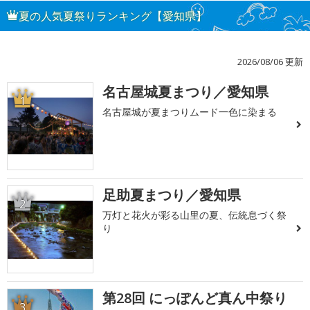
夏の人気夏祭りランキング【愛知県】
2026/08/06 更新
名古屋城夏まつり／愛知県
1
名古屋城が夏まつりムード一色に染まる
足助夏まつり／愛知県
2
万灯と花火が彩る山里の夏、伝統息づく祭
り
第28回 にっぽんど真ん中祭り
3