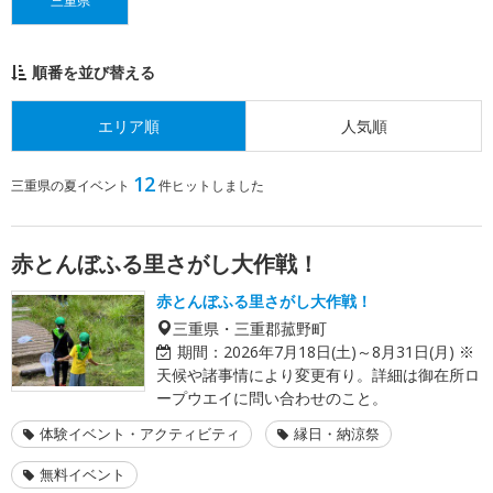
三重県
順番を並び替える
エリア順
人気順
12
三重県の夏イベント
件ヒットしました
赤とんぼふる里さがし大作戦！
赤とんぼふる里さがし大作戦！
三重県・三重郡菰野町
期間：
2026年7月18日(土)～8月31日(月) ※
天候や諸事情により変更有り。詳細は御在所ロ
ープウエイに問い合わせのこと。
体験イベント・アクティビティ
縁日・納涼祭
無料イベント