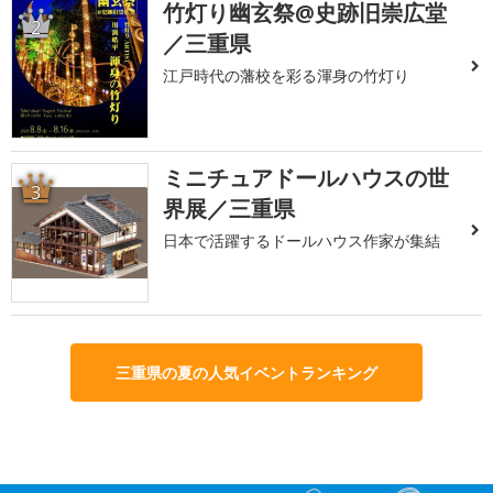
竹灯り幽玄祭@史跡旧崇広堂
2
／三重県
江戸時代の藩校を彩る渾身の竹灯り
ミニチュアドールハウスの世
3
界展／三重県
日本で活躍するドールハウス作家が集結
三重県の夏の人気イベントランキング