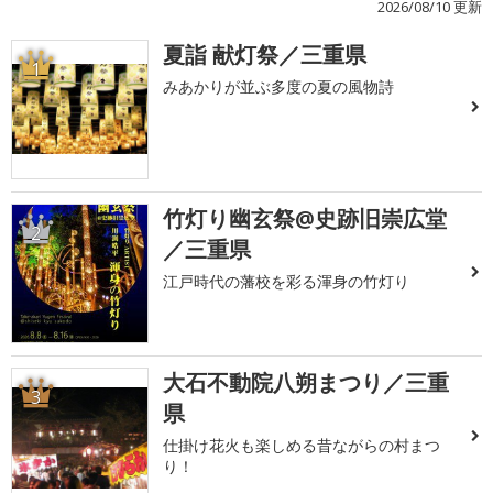
2026/08/10 更新
夏詣 献灯祭／三重県
1
みあかりが並ぶ多度の夏の風物詩
竹灯り幽玄祭@史跡旧崇広堂
2
／三重県
江戸時代の藩校を彩る渾身の竹灯り
大石不動院八朔まつり／三重
3
県
仕掛け花火も楽しめる昔ながらの村まつ
り！