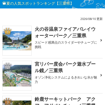
夏の人気スポットランキング【三重県】
2026/08/10 更新
火の谷温泉ファイアバレイウ
1
ォーターパーク／三重県
スピード感満点のスライダーやチューブに
挑戦
宮リバー度会パーク遊水プー
2
ル鏡／三重県
オゾン浄化システムによるきれいな水が魅
力
鈴鹿サーキットパーク アク
3