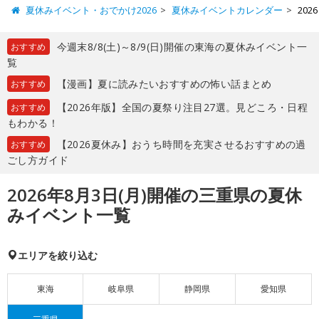
夏休みイベント・おでかけ2026
夏休みイベントカレンダー
20
今週末8/8(土)～8/9(日)開催の東海の夏休みイベント一
おすすめ
覧
【漫画】夏に読みたいおすすめの怖い話まとめ
おすすめ
【2026年版】全国の夏祭り注目27選。見どころ・日程
おすすめ
もわかる！
【2026夏休み】おうち時間を充実させるおすすめの過
おすすめ
ごし方ガイド
2026年8月3日(月)開催の三重県の夏休
みイベント一覧
エリアを絞り込む
東海
岐阜県
静岡県
愛知県