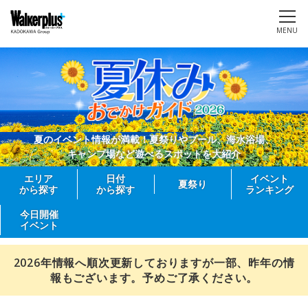
MENU
夏のイベント情報が満載！夏祭りやプール、海水浴場、
キャンプ場など遊べるスポットを大紹介
エリア
日付
イベント
夏祭り
から探す
から探す
ランキング
今日開催
イベント
2026年情報へ順次更新しておりますが一部、昨年の情
報もございます。予めご了承ください。