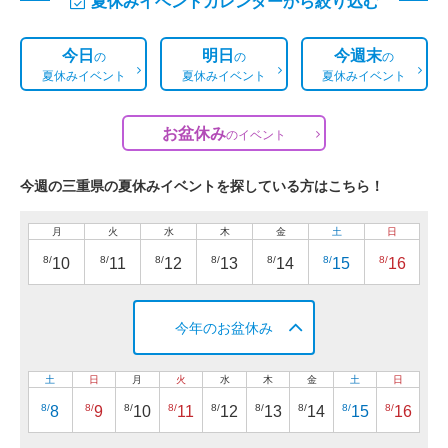
夏休みイベントカレンダーから絞り込む
今日
明日
今週末
の
の
の
夏休みイベント
夏休みイベント
夏休みイベント
お盆休み
の
イベント
今週の三重県の夏休みイベントを探している方はこちら！
月
火
水
木
金
土
日
8/
8/
8/
8/
8/
8/
8/
10
11
12
13
14
15
16
今年のお盆休み
土
日
月
火
水
木
金
土
日
8/
8/
8/
8/
8/
8/
8/
8/
8/
8
9
10
11
12
13
14
15
16