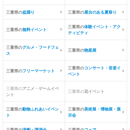
三重県の
盆踊り
三重県の
屋台のある夏祭り
三重県の
体験イベント・アク
三重県の
無料イベント
ティビティ
三重県の
グルメ・フードフェ
三重県の
物産展
ス
三重県の
コンサート・音楽イ
三重県の
フリーマーケット
ベント
三重県の
アニメ・ゲームイベ
三重県の
花イベント
ント
三重県の
動物ふれあいイベン
三重県の
美術展・博物展・展
ト
示会
三重県の
演劇・講演会
三重県の
フェア