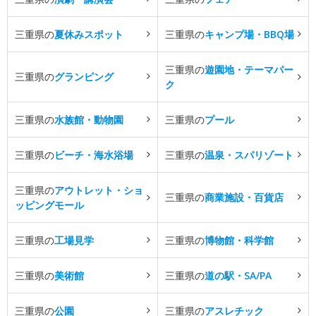
三重県の
夏休みスポット
三重県の
キャンプ場・BBQ場
三重県の
遊園地・テーマパー
三重県の
グランピング
ク
三重県の
水族館・動物園
三重県の
プール
三重県の
ビーチ・海水浴場
三重県の
温泉・スパリゾート
三重県の
アウトレット・ショ
三重県の
商業施設・百貨店
ッピングモール
三重県の
工場見学
三重県の
博物館・科学館
三重県の
美術館
三重県の
道の駅・SA/PA
三重県の
公園
三重県の
アスレチック