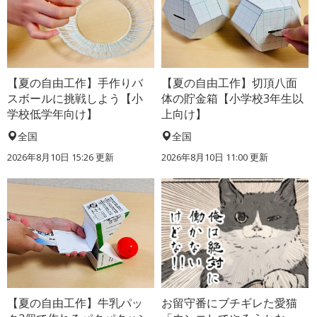
【夏の自由工作】手作りバ
【夏の自由工作】切頂八面
スボールに挑戦しよう【小
体の貯金箱【小学校3年生以
学校低学年向け】
上向け】
全国
全国
2026年8月10日 15:26
更新
2026年8月10日 11:00
更新
【夏の自由工作】牛乳パッ
お留守番にブチギレた愛猫