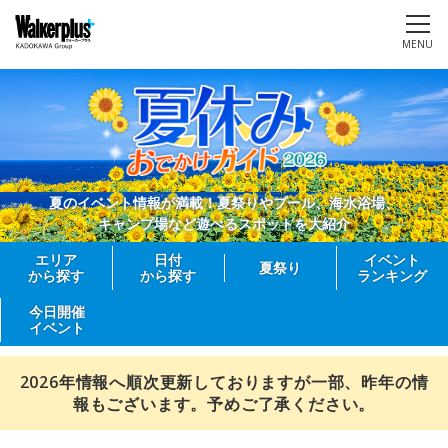
MENU
夏のイベント情報が満載！夏祭りやプール、海水浴場、
キャンプ場など遊べるスポットを大紹介
エリア
日付
イベント
夏祭り
から探す
から探す
ランキング
今日開催
イベント
2026年情報へ順次更新しておりますが一部、昨年の情
報もございます。予めご了承ください。