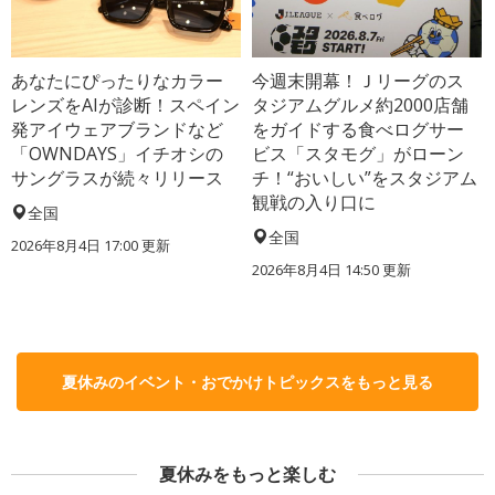
あなたにぴったりなカラー
今週末開幕！Ｊリーグのス
レンズをAIが診断！スペイン
タジアムグルメ約2000店舗
発アイウェアブランドなど
をガイドする食べログサー
「OWNDAYS」イチオシの
ビス「スタモグ」がローン
サングラスが続々リリース
チ！“おいしい”をスタジアム
観戦の入り口に
全国
全国
2026年8月4日 17:00
更新
2026年8月4日 14:50
更新
夏休みのイベント・おでかけトピックスをもっと見る
夏休みをもっと楽しむ