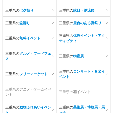
三重県の
七夕祭り
三重県の
縁日・納涼祭
三重県の
盆踊り
三重県の
屋台のある夏祭り
三重県の
体験イベント・アク
三重県の
無料イベント
ティビティ
三重県の
グルメ・フードフェ
三重県の
物産展
ス
三重県の
コンサート・音楽イ
三重県の
フリーマーケット
ベント
三重県の
アニメ・ゲームイベ
三重県の
花イベント
ント
三重県の
動物ふれあいイベン
三重県の
美術展・博物展・展
ト
示会