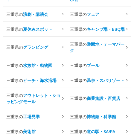
三重県の
演劇・講演会
三重県の
フェア
三重県の
夏休みスポット
三重県の
キャンプ場・BBQ場
三重県の
遊園地・テーマパー
三重県の
グランピング
ク
三重県の
水族館・動物園
三重県の
プール
三重県の
ビーチ・海水浴場
三重県の
温泉・スパリゾート
三重県の
アウトレット・ショ
三重県の
商業施設・百貨店
ッピングモール
三重県の
工場見学
三重県の
博物館・科学館
三重県の
美術館
三重県の
道の駅・SA/PA