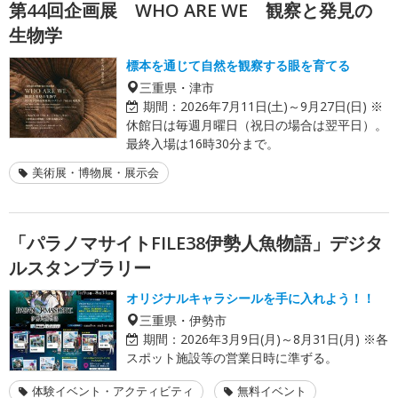
第44回企画展 WHO ARE WE 観察と発見の
生物学
標本を通じて自然を観察する眼を育てる
三重県・津市
期間：
2026年7月11日(土)～9月27日(日) ※
休館日は毎週月曜日（祝日の場合は翌平日）。
最終入場は16時30分まで。
美術展・博物展・展示会
「パラノマサイトFILE38伊勢人魚物語」デジタ
ルスタンプラリー
オリジナルキャラシールを手に入れよう！！
三重県・伊勢市
期間：
2026年3月9日(月)～8月31日(月) ※各
スポット施設等の営業日時に準ずる。
体験イベント・アクティビティ
無料イベント