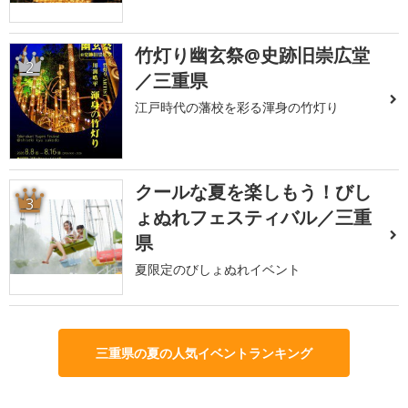
竹灯り幽玄祭@史跡旧崇広堂
2
／三重県
江戸時代の藩校を彩る渾身の竹灯り
クールな夏を楽しもう！びし
3
ょぬれフェスティバル／三重
県
夏限定のびしょぬれイベント
三重県の夏の人気イベントランキング