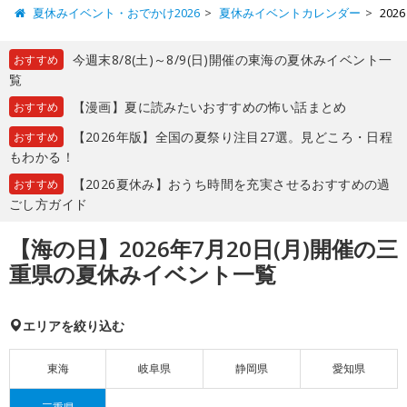
夏休みイベント・おでかけ2026
夏休みイベントカレンダー
20
今週末8/8(土)～8/9(日)開催の東海の夏休みイベント一
おすすめ
覧
【漫画】夏に読みたいおすすめの怖い話まとめ
おすすめ
【2026年版】全国の夏祭り注目27選。見どころ・日程
おすすめ
もわかる！
【2026夏休み】おうち時間を充実させるおすすめの過
おすすめ
ごし方ガイド
【海の日】2026年7月20日(月)開催の三
重県の夏休みイベント一覧
エリアを絞り込む
東海
岐阜県
静岡県
愛知県