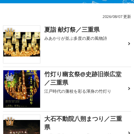
2026/08/07 更新
夏詣 献灯祭／三重県
1
みあかりが並ぶ多度の夏の風物詩
竹灯り幽玄祭@史跡旧崇広堂
2
／三重県
江戸時代の藩校を彩る渾身の竹灯り
大石不動院八朔まつり／三重
3
県