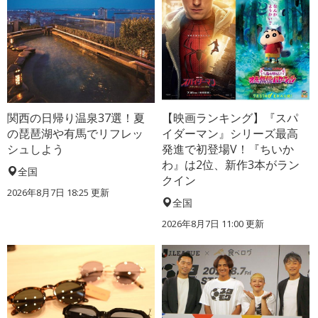
関西の日帰り温泉37選！夏
【映画ランキング】『スパ
の琵琶湖や有馬でリフレッ
イダーマン』シリーズ最高
シュしよう
発進で初登場V！『ちいか
わ』は2位、新作3本がラン
全国
クイン
2026年8月7日 18:25
更新
全国
2026年8月7日 11:00
更新