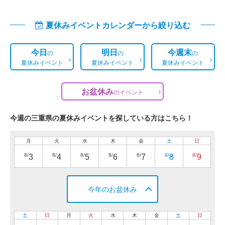
夏休みイベントカレンダーから絞り込む
今日
明日
今週末
の
の
の
夏休みイベント
夏休みイベント
夏休みイベント
お盆休み
の
イベント
今週の三重県の夏休みイベントを探している方はこちら！
月
火
水
木
金
土
日
8/
8/
8/
8/
8/
8/
8/
3
4
5
6
7
8
9
今年のお盆休み
土
日
月
火
水
木
金
土
日