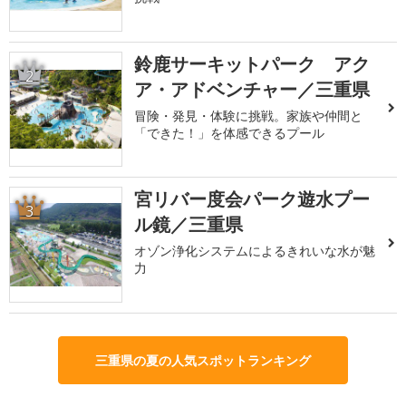
鈴鹿サーキットパーク アク
2
ア・アドベンチャー／三重県
冒険・発見・体験に挑戦。家族や仲間と
「できた！」を体感できるプール
宮リバー度会パーク遊水プー
3
ル鏡／三重県
オゾン浄化システムによるきれいな水が魅
力
三重県の夏の人気スポットランキング