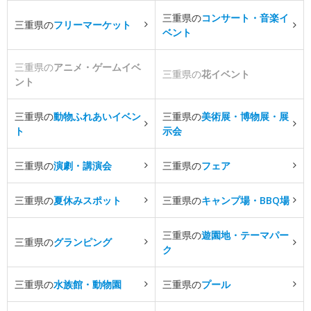
三重県の
コンサート・音楽イ
三重県の
フリーマーケット
ベント
三重県の
アニメ・ゲームイベ
三重県の
花イベント
ント
三重県の
動物ふれあいイベン
三重県の
美術展・博物展・展
ト
示会
三重県の
演劇・講演会
三重県の
フェア
三重県の
夏休みスポット
三重県の
キャンプ場・BBQ場
三重県の
遊園地・テーマパー
三重県の
グランピング
ク
三重県の
水族館・動物園
三重県の
プール