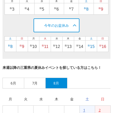
月
火
水
木
金
土
日
8/
8/
8/
8/
8/
8/
8/
3
4
5
6
7
8
9
今年のお盆休み
土
日
月
火
水
木
金
土
日
8/
8/
8/
8/
8/
8/
8/
8/
8/
8
9
10
11
12
13
14
15
16
来週以降の三重県の夏休みイベントを探している方はこちら！
6月
7月
8月
月
火
水
木
金
土
日
1
2