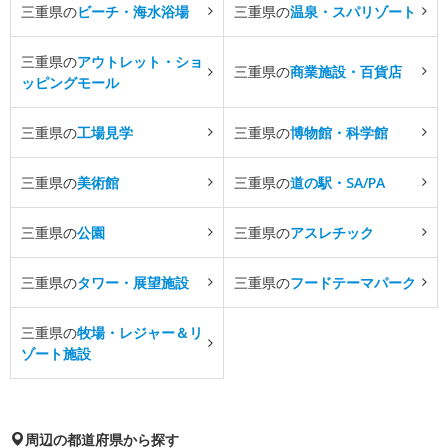
三重県の
ビーチ・海水浴場
三重県の
温泉・スパリゾート
三重県の
アウトレット・ショ
三重県の
商業施設・百貨店
ッピングモール
三重県の
工場見学
三重県の
博物館・科学館
三重県の
美術館
三重県の
道の駅・SA/PA
三重県の
公園
三重県の
アスレチック
三重県の
タワー・展望施設
三重県の
フードテーマパーク
三重県の
牧場・レジャー＆リ
ゾート施設
周辺の都道府県から探す