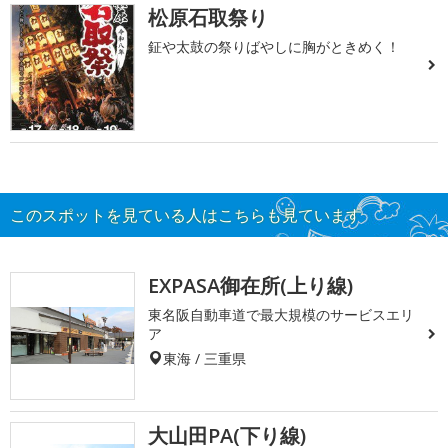
松原石取祭り
鉦や太鼓の祭りばやしに胸がときめく！
このスポットを見ている人はこちらも見ています
EXPASA御在所(上り線)
東名阪自動車道で最大規模のサービスエリ
ア
東海 / 三重県
大山田PA(下り線)