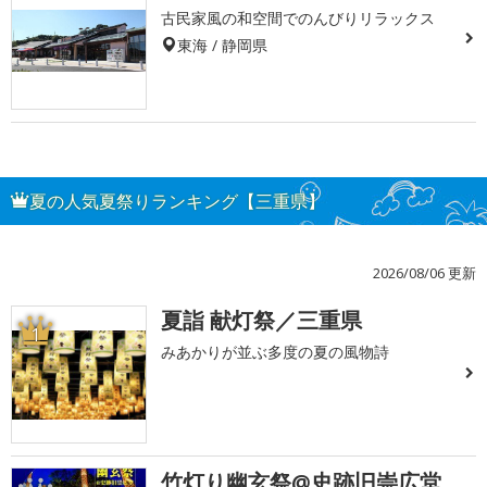
古民家風の和空間でのんびりリラックス
東海 / 静岡県
夏の人気夏祭りランキング【三重県】
2026/08/06 更新
夏詣 献灯祭／三重県
1
みあかりが並ぶ多度の夏の風物詩
竹灯り幽玄祭@史跡旧崇広堂