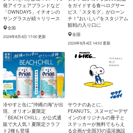
発アイウェアブランドなど
をガイドする食べログサー
「OWNDAYS」イチオシの
ビス「スタモグ」がローン
サングラスが続々リリース
チ！“おいしい”をスタジアム
観戦の入り口に
全国
全国
2026年8月4日 17:00
更新
2026年8月4日 14:50
更新
冷やすと缶に“沖縄の海”が出
サウナのあとに、
現、オリオン夏限定
PEANUTS。スヌーピーデザ
「BEACH CHILL」が公式通
インのオリジナルの冊子と
販で大人気！夏限定クラフ
ステッカーが無料でもらえ
ト2種も登場
る企画が全国33の温浴施設