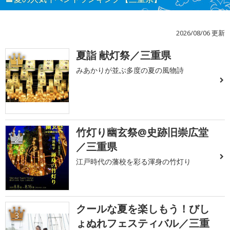
2026/08/06 更新
夏詣 献灯祭／三重県
1
みあかりが並ぶ多度の夏の風物詩
竹灯り幽玄祭@史跡旧崇広堂
2
／三重県
江戸時代の藩校を彩る渾身の竹灯り
クールな夏を楽しもう！びし
3
ょぬれフェスティバル／三重