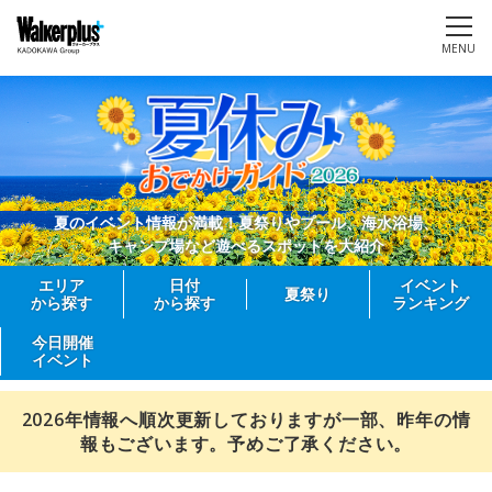
MENU
夏のイベント情報が満載！夏祭りやプール、海水浴場、
キャンプ場など遊べるスポットを大紹介
エリア
日付
イベント
夏祭り
から探す
から探す
ランキング
今日開催
イベント
2026年情報へ順次更新しておりますが一部、昨年の情
報もございます。予めご了承ください。