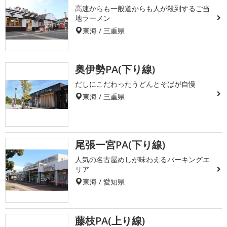
高速からも一般道からも人が殺到するご当
地ラーメン
東海 / 三重県
奥伊勢PA(下り線)
だしにこだわったうどんとそばが自慢
東海 / 三重県
尾張一宮PA(下り線)
人気の名古屋めしが味わえるパーキングエ
リア
東海 / 愛知県
藤枝PA(上り線)