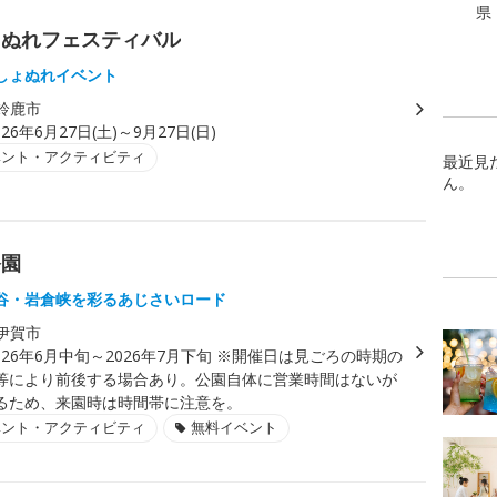
県
ょぬれフェスティバル
しょぬれイベント
鈴鹿市
026年6月27日(土)～9月27日(日)
ベント・アクティビティ
最近見
ん。
公園
谷・岩倉峡を彩るあじさいロード
伊賀市
026年6月中旬～2026年7月下旬 ※開催日は見ごろの時期の
等により前後する場合あり。公園自体に営業時間はないが
るため、来園時は時間帯に注意を。
ベント・アクティビティ
無料イベント