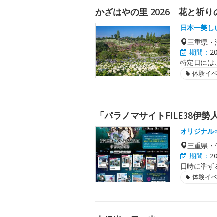
かざはやの里 2026 花と祈
日本一美し
三重県・
期間：
2
特定日には
体験イ
「パラノマサイトFILE38伊
オリジナル
三重県・
期間：
2
日時に準ず
体験イ