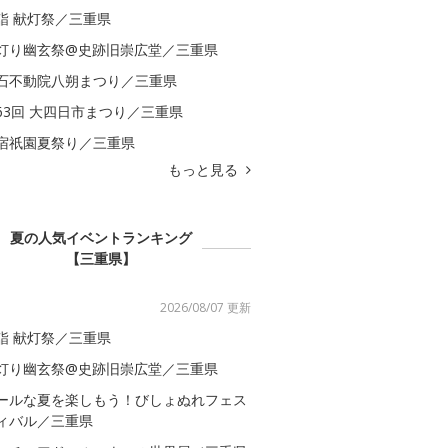
詣 献灯祭／三重県
灯り幽玄祭@史跡旧崇広堂／三重県
石不動院八朔まつり／三重県
63回 大四日市まつり／三重県
宿祇園夏祭り／三重県
もっと見る
夏の人気イベントランキング
【三重県】
2026/08/07 更新
詣 献灯祭／三重県
灯り幽玄祭@史跡旧崇広堂／三重県
ールな夏を楽しもう！びしょぬれフェス
ィバル／三重県