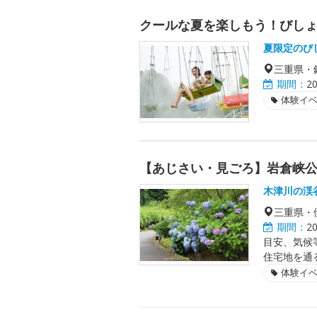
クールな夏を楽しもう！びし
夏限定のび
三重県・
期間：
2
体験イ
【あじさい・見ごろ】岩倉峡
木津川の渓
三重県・
期間：
2
目安、気候
住宅地を通
体験イ