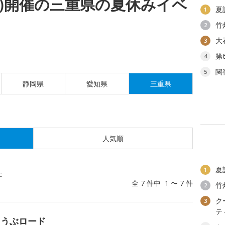
(火)開催の三重県の夏休みイベ
夏
1
竹
2
大
3
第
4
関
5
静岡県
愛知県
三重県
人気順
夏
1
た
全 7 件中 1 〜 7 件
竹
2
ク
3
テ
ょうぶロード