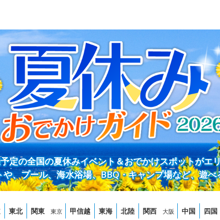
開催予定の全国の夏休みイベント＆おでかけスポットがエ
トや、プール、海水浴場、BBQ・キャンプ場など、遊べ
道
東北
関東
甲信越
東海
北陸
関西
中国
四国
東京
大阪