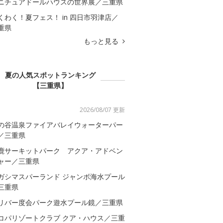
ニチュアドールハウスの世界展／三重県
くわく！夏フェス！ in 四日市羽津店／
重県
もっと見る
夏の人気スポットランキング
【三重県】
2026/08/07 更新
の谷温泉ファイアバレイウォーターパー
／三重県
鹿サーキットパーク アクア・アドベン
ャー／三重県
ガシマスパーランド ジャンボ海水プール
三重県
リバー度会パーク遊水プール鏡／三重県
コパリゾートクラブ クア・ハウス／三重