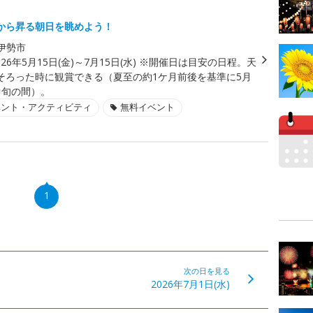
から昇る朝日を眺めよう！
伊勢市
026年5月15日(金)～7月15日(水) ※開催日は目安の日程。天
そろった時に観賞できる（夏至の約1ケ月前後を基準に5月
中旬の間）。
ベント・アクティビティ
無料イベント
1
次の日を見る
2026年7月1日(水)