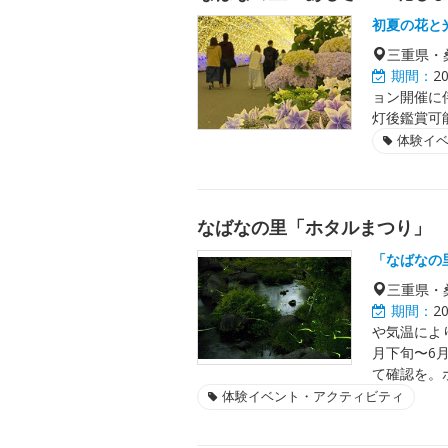
初夏の花と
三重県・
期間：
2
ョン開催に
灯後鑑賞可
体験イ
なばなの里「ホタルまつり」
「なばなの
三重県・
期間：
2
や気温によ
月下旬〜6
て確認を。
体験イベント・アクティビティ