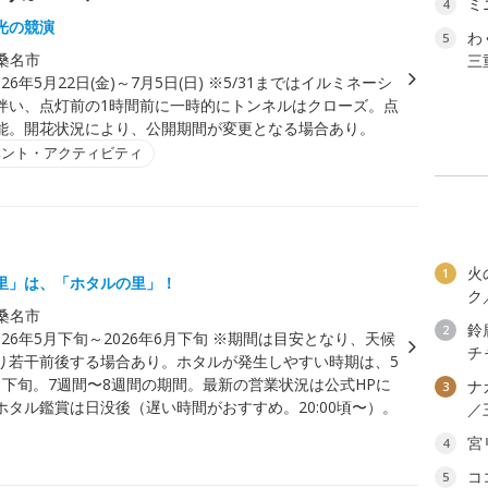
ミ
4
光の競演
わ
5
桑名市
三
026年5月22日(金)～7月5日(日) ※5/31まではイルミネーシ
伴い、点灯前の1時間前に一時的にトンネルはクローズ。点
能。開花状況により、公開期間が変更となる場合あり。
ベント・アクティビティ
火
1
里」は、「ホタルの里」！
ク
桑名市
鈴
2
026年5月下旬～2026年6月下旬 ※期間は目安となり、天候
チ
り若干前後する場合あり。ホタルが発生しやすい時期は、5
月下旬。7週間〜8週間の期間。最新の営業状況は公式HPに
ナ
3
ホタル鑑賞は日没後（遅い時間がおすすめ。20:00頃〜）。
／
宮
4
コ
5