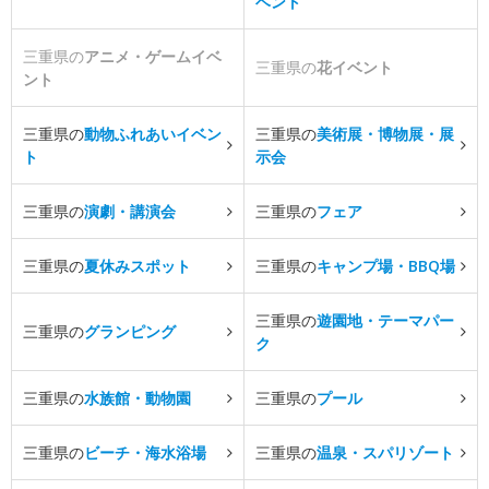
ベント
三重県の
アニメ・ゲームイベ
三重県の
花イベント
ント
三重県の
動物ふれあいイベン
三重県の
美術展・博物展・展
ト
示会
三重県の
演劇・講演会
三重県の
フェア
三重県の
夏休みスポット
三重県の
キャンプ場・BBQ場
三重県の
遊園地・テーマパー
三重県の
グランピング
ク
三重県の
水族館・動物園
三重県の
プール
三重県の
ビーチ・海水浴場
三重県の
温泉・スパリゾート