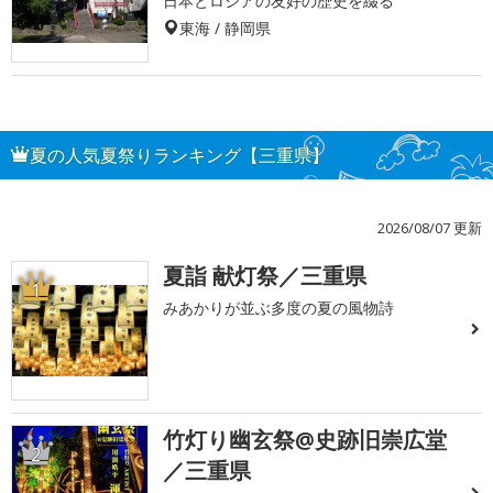
日本とロシアの友好の歴史を綴る
東海 / 静岡県
夏の人気夏祭りランキング【三重県】
2026/08/07 更新
夏詣 献灯祭／三重県
1
みあかりが並ぶ多度の夏の風物詩
竹灯り幽玄祭@史跡旧崇広堂
2
／三重県