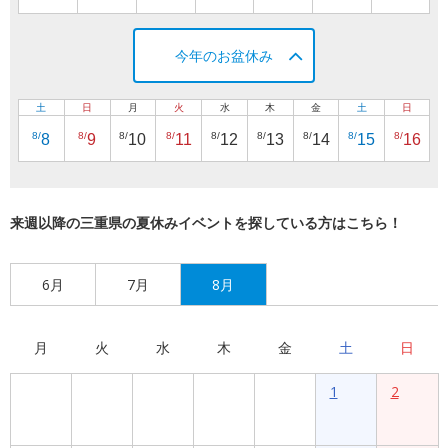
今年のお盆休み
土
日
月
火
水
木
金
土
日
8/
8/
8/
8/
8/
8/
8/
8/
8/
8
9
10
11
12
13
14
15
16
来週以降の三重県の夏休みイベントを探している方はこちら！
6月
7月
8月
月
火
水
木
金
土
日
1
2