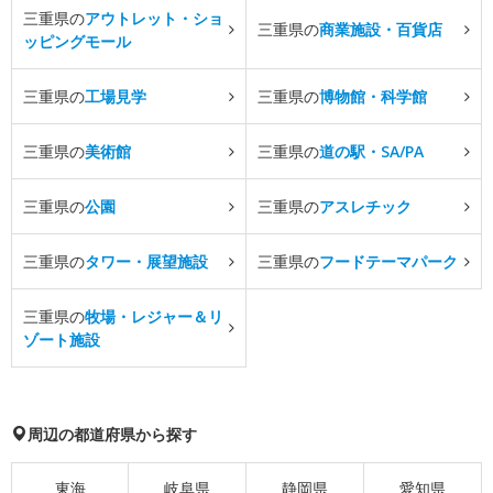
三重県の
アウトレット・ショ
三重県の
商業施設・百貨店
ッピングモール
三重県の
工場見学
三重県の
博物館・科学館
三重県の
美術館
三重県の
道の駅・SA/PA
三重県の
公園
三重県の
アスレチック
三重県の
タワー・展望施設
三重県の
フードテーマパーク
三重県の
牧場・レジャー＆リ
ゾート施設
周辺の都道府県から探す
東海
岐阜県
静岡県
愛知県