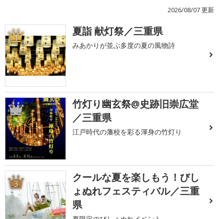
2026/08/07 更新
夏詣 献灯祭／三重県
1
みあかりが並ぶ多度の夏の風物詩
竹灯り幽玄祭@史跡旧崇広堂
2
／三重県
江戸時代の藩校を彩る渾身の竹灯り
クールな夏を楽しもう！びし
3
ょぬれフェスティバル／三重
県
夏限定のびしょぬれイベント