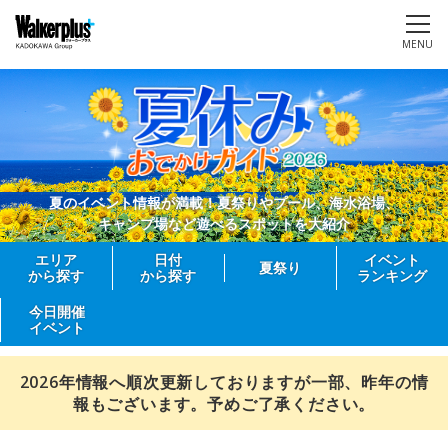
MENU
夏のイベント情報が満載！夏祭りやプール、海水浴場、
キャンプ場など遊べるスポットを大紹介
エリア
日付
イベント
夏祭り
から探す
から探す
ランキング
今日開催
イベント
2026年情報へ順次更新しておりますが一部、昨年の情
報もございます。予めご了承ください。