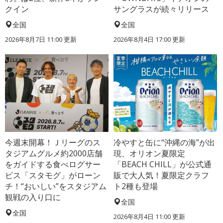
クイン
サングラスが続々リリース
全国
全国
2026年8月7日 11:00
更新
2026年8月4日 17:00
更新
今週末開幕！Ｊリーグのス
冷やすと缶に“沖縄の海”が出
タジアムグルメ約2000店舗
現、オリオン夏限定
をガイドする食べログサー
「BEACH CHILL」が公式通
ビス「スタモグ」がローン
販で大人気！夏限定クラフ
チ！“おいしい”をスタジアム
ト2種も登場
観戦の入り口に
全国
全国
2026年8月4日 11:00
更新