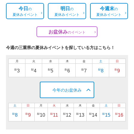
今日
明日
今週末
の
の
の
夏休みイベント
夏休みイベント
夏休みイベント
お盆休み
の
イベント
今週の三重県の夏休みイベントを探している方はこちら！
月
火
水
木
金
土
日
8/
8/
8/
8/
8/
8/
8/
3
4
5
6
7
8
9
今年のお盆休み
土
日
月
火
水
木
金
土
日
8/
8/
8/
8/
8/
8/
8/
8/
8/
8
9
10
11
12
13
14
15
16