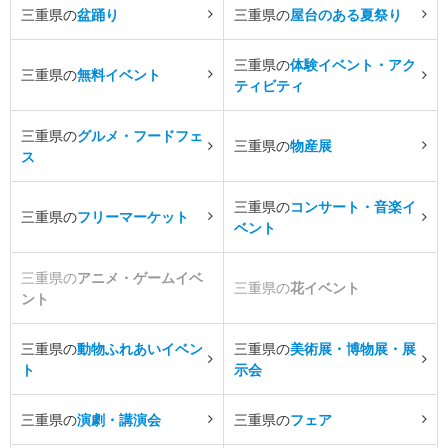
三重県の
盆踊り
三重県の
屋台のある夏祭り
三重県の
体験イベント・アク
三重県の
無料イベント
ティビティ
三重県の
グルメ・フードフェ
三重県の
物産展
ス
三重県の
コンサート・音楽イ
三重県の
フリーマーケット
ベント
三重県の
アニメ・ゲームイベ
三重県の
花イベント
ント
三重県の
動物ふれあいイベン
三重県の
美術展・博物展・展
ト
示会
三重県の
演劇・講演会
三重県の
フェア