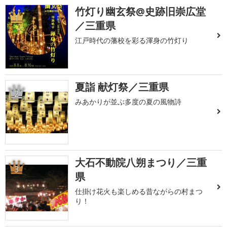
竹灯り幽玄祭@史跡旧崇広堂
1
／三重県
江戸時代の藩校を彩る渾身の竹灯り
夏詣 献灯祭／三重県
2
みあかりが並ぶ多度の夏の風物詩
大石不動院八朔まつり／三重
3
県
仕掛け花火も楽しめる昔ながらの村まつ
り！