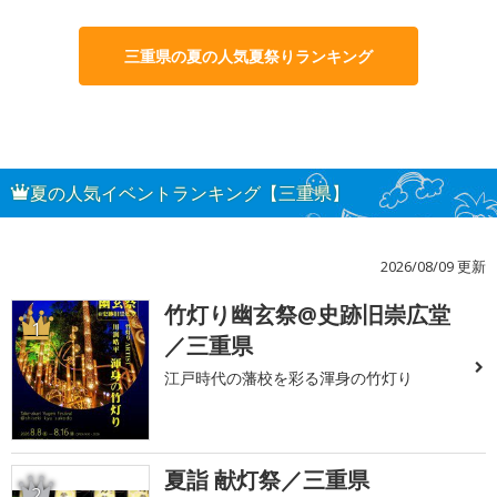
三重県の夏の人気夏祭りランキング
夏の人気イベントランキング【三重県】
2026/08/09 更新
竹灯り幽玄祭@史跡旧崇広堂
1
／三重県
江戸時代の藩校を彩る渾身の竹灯り
夏詣 献灯祭／三重県
2