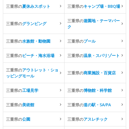
三重県の
夏休みスポット
三重県の
キャンプ場・BBQ場
三重県の
遊園地・テーマパー
三重県の
グランピング
ク
三重県の
水族館・動物園
三重県の
プール
三重県の
ビーチ・海水浴場
三重県の
温泉・スパリゾート
三重県の
アウトレット・ショ
三重県の
商業施設・百貨店
ッピングモール
三重県の
工場見学
三重県の
博物館・科学館
三重県の
美術館
三重県の
道の駅・SA/PA
三重県の
公園
三重県の
アスレチック