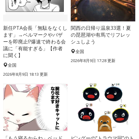
新任PTA会長「無駄をなくし
関西の日帰り温泉33選！夏
ます」→ベルマークやバザ
の琵琶湖や有馬でリフレッ
ーを即廃止!?爆速で終わる会
シュしよう
議に「有能すぎる」【作者
全国
に聞く】
2026年8月9日 17:28
更新
全国
2026年8月9日 18:13
更新
「もう寝るからね」ベッド
ピングーの“トラウマ回”のト