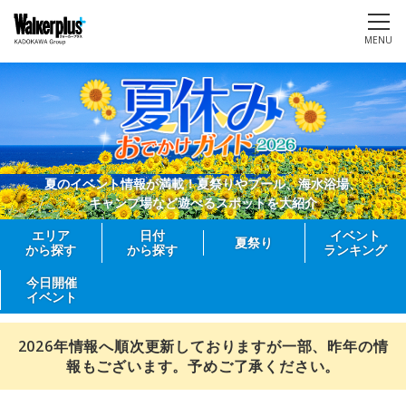
MENU
夏のイベント情報が満載！夏祭りやプール、海水浴場、
キャンプ場など遊べるスポットを大紹介
エリア
日付
イベント
夏祭り
から探す
から探す
ランキング
今日開催
イベント
2026年情報へ順次更新しておりますが一部、昨年の情
報もございます。予めご了承ください。