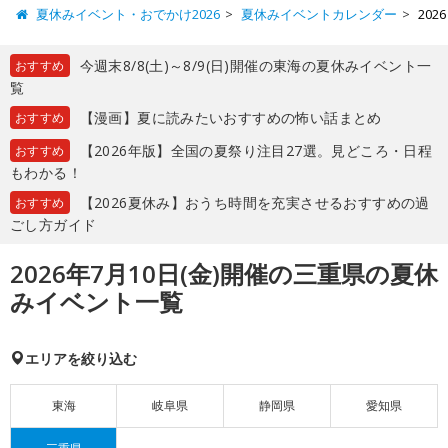
夏休みイベント・おでかけ2026
夏休みイベントカレンダー
20
今週末8/8(土)～8/9(日)開催の東海の夏休みイベント一
おすすめ
覧
【漫画】夏に読みたいおすすめの怖い話まとめ
おすすめ
【2026年版】全国の夏祭り注目27選。見どころ・日程
おすすめ
もわかる！
【2026夏休み】おうち時間を充実させるおすすめの過
おすすめ
ごし方ガイド
2026年7月10日(金)開催の三重県の夏休
みイベント一覧
エリアを絞り込む
東海
岐阜県
静岡県
愛知県