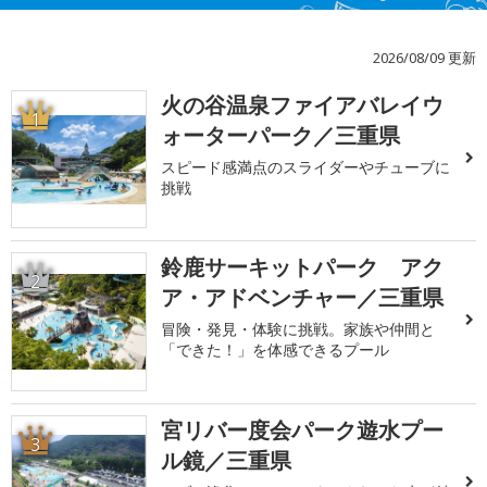
2026/08/09 更新
火の谷温泉ファイアバレイウ
1
ォーターパーク／三重県
スピード感満点のスライダーやチューブに
挑戦
鈴鹿サーキットパーク アク
2
ア・アドベンチャー／三重県
冒険・発見・体験に挑戦。家族や仲間と
「できた！」を体感できるプール
宮リバー度会パーク遊水プー
3
ル鏡／三重県