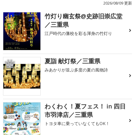
2026/08/09 更新
竹灯り幽玄祭@史跡旧崇広堂
1
／三重県
江戸時代の藩校を彩る渾身の竹灯り
夏詣 献灯祭／三重県
2
みあかりが並ぶ多度の夏の風物詩
わくわく！夏フェス！ in 四日
3
市羽津店／三重県
トヨタ車に乗っていなくてもOK！