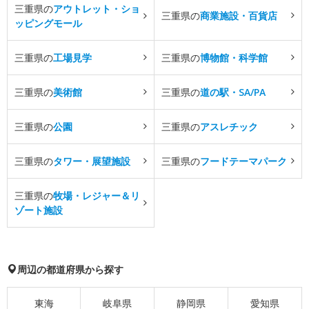
三重県の
アウトレット・ショ
三重県の
商業施設・百貨店
ッピングモール
三重県の
工場見学
三重県の
博物館・科学館
三重県の
美術館
三重県の
道の駅・SA/PA
三重県の
公園
三重県の
アスレチック
三重県の
タワー・展望施設
三重県の
フードテーマパーク
三重県の
牧場・レジャー＆リ
ゾート施設
周辺の都道府県から探す
東海
岐阜県
静岡県
愛知県