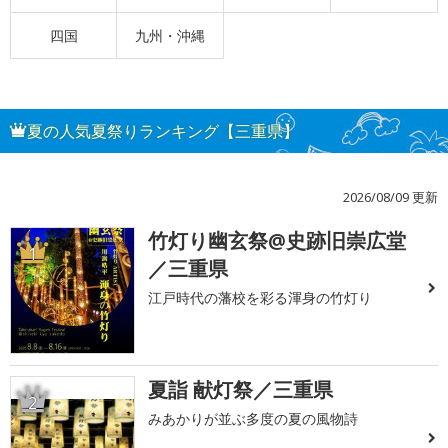
四国
九州・沖縄
夏の人気夏祭りランキング【三重県】
2026/08/09 更新
竹灯り幽玄祭@史跡旧崇広堂
1
／三重県
江戸時代の藩校を彩る渾身の竹灯り
夏詣 献灯祭／三重県
2
みあかりが並ぶ多度の夏の風物詩