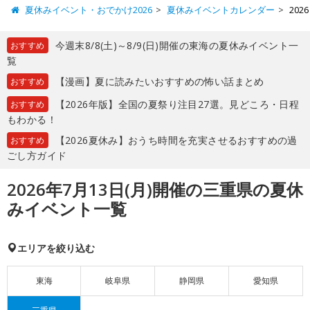
夏休みイベント・おでかけ2026
夏休みイベントカレンダー
20
今週末8/8(土)～8/9(日)開催の東海の夏休みイベント一
おすすめ
覧
【漫画】夏に読みたいおすすめの怖い話まとめ
おすすめ
【2026年版】全国の夏祭り注目27選。見どころ・日程
おすすめ
もわかる！
【2026夏休み】おうち時間を充実させるおすすめの過
おすすめ
ごし方ガイド
2026年7月13日(月)開催の三重県の夏休
みイベント一覧
エリアを絞り込む
東海
岐阜県
静岡県
愛知県