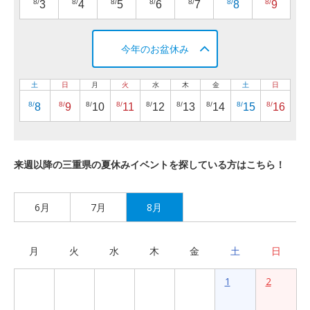
8/
8/
8/
8/
8/
8/
8/
3
4
5
6
7
8
9
今年のお盆休み
土
日
月
火
水
木
金
土
日
8/
8/
8/
8/
8/
8/
8/
8/
8/
8
9
10
11
12
13
14
15
16
来週以降の三重県の夏休みイベントを探している方はこちら！
6月
7月
8月
月
火
水
木
金
土
日
1
2