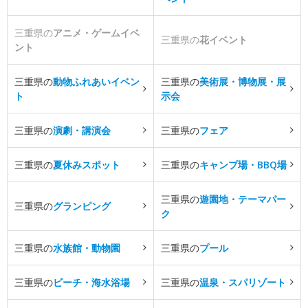
三重県の
アニメ・ゲームイベ
三重県の
花イベント
ント
三重県の
動物ふれあいイベン
三重県の
美術展・博物展・展
ト
示会
三重県の
演劇・講演会
三重県の
フェア
三重県の
夏休みスポット
三重県の
キャンプ場・BBQ場
三重県の
遊園地・テーマパー
三重県の
グランピング
ク
三重県の
水族館・動物園
三重県の
プール
三重県の
ビーチ・海水浴場
三重県の
温泉・スパリゾート