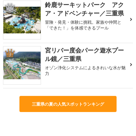
鈴鹿サーキットパーク アク
2
ア・アドベンチャー／三重県
冒険・発見・体験に挑戦。家族や仲間と
「できた！」を体感できるプール
宮リバー度会パーク遊水プー
3
ル鏡／三重県
オゾン浄化システムによるきれいな水が魅
力
三重県の夏の人気スポットランキング