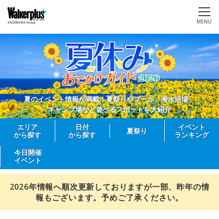
MENU
夏のイベント情報が満載！夏祭りやプール、海水浴場、
キャンプ場など遊べるスポットを大紹介
エリア
日付
イベント
夏祭り
から探す
から探す
ランキング
今日開催
イベント
2026年情報へ順次更新しておりますが一部、昨年の情
報もございます。予めご了承ください。