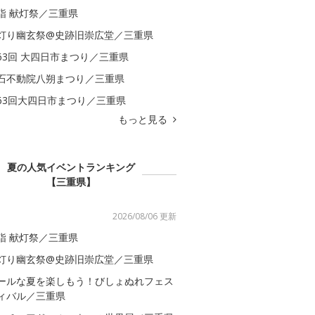
詣 献灯祭／三重県
灯り幽玄祭@史跡旧崇広堂／三重県
63回 大四日市まつり／三重県
石不動院八朔まつり／三重県
63回大四日市まつり／三重県
もっと見る
夏の人気イベントランキング
【三重県】
2026/08/06 更新
詣 献灯祭／三重県
灯り幽玄祭@史跡旧崇広堂／三重県
ールな夏を楽しもう！びしょぬれフェス
ィバル／三重県