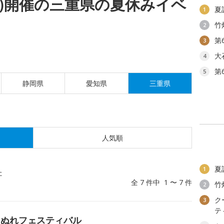
(月)開催の三重県の夏休みイベ
夏
1
竹
2
第
3
大
4
第
5
静岡県
愛知県
三重県
人気順
夏
1
た
全 7 件中 1 〜 7 件
竹
2
ク
3
テ
ょぬれフェスティバル