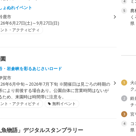
ミ
4
しょぬれイベント
農
5
鈴鹿市
く
026年6月27日(土)～9月27日(日)
県
ベント・アクティビティ
公園
谷・岩倉峡を彩るあじさいロード
伊賀市
火
1
026年6月中旬～2026年7月下旬 ※開催日は見ごろの時期の
ク
等により前後する場合あり。公園自体に営業時間はないが
るため、来園時は時間帯に注意を。
鈴
2
ベント・アクティビティ
無料イベント
チ
宮
3
コ
4
勢人魚物語」デジタルスタンプラリー
県