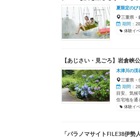
夏限定のび
三重県・
期間：
2
体験イ
【あじさい・見ごろ】岩倉峡
木津川の渓
三重県・
期間：
2
目安、気候
住宅地を通
体験イ
「パラノマサイトFILE38伊