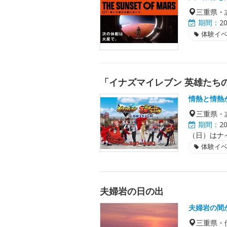
三重県・
期間：
2
体験イ
「イナズマイレブン 英雄たち
情熱と情熱
三重県・
期間：
2
（日）はナ
体験イ
夫婦岩の日の出
夫婦岩の間
三重県・