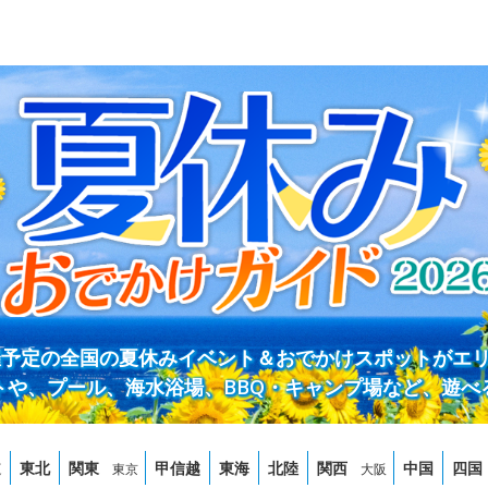
開催予定の全国の夏休みイベント＆おでかけスポットがエ
トや、プール、海水浴場、BBQ・キャンプ場など、遊べ
道
東北
関東
甲信越
東海
北陸
関西
中国
四国
東京
大阪