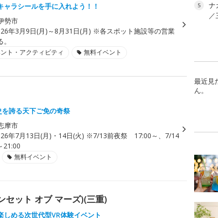
ナ
キャラシールを手に入れよう！！
5
／
伊勢市
026年3月9日(月)～8月31日(月) ※各スポット施設等の営業
る。
ベント・アクティビティ
無料イベント
最近見
ん。
歴史を誇る天下ご免の奇祭
志摩市
026年7月13日(月)・14日(火) ※7/13前夜祭 17:00～、7/14
21:00
無料イベント
 サンセット オブ マーズ)(三重)
楽しめる次世代型VR体験イベント