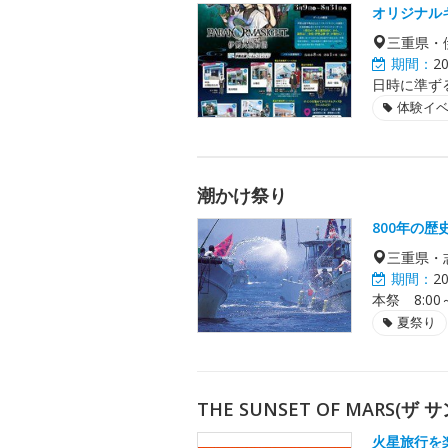
オリジナル
三重県・
期間：
2
日時に準ず
体験イ
潮かけ祭り
800年の
三重県・
期間：
2
本祭 8:00～
夏祭り
THE SUNSET OF MARS(ザ
火星旅行を