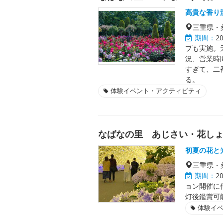
高貴な香り
三重県・
期間：
2
プも実施。
況、営業時
すぎて、二
る。
体験イベント・アクティビティ
なばなの里 あじさい・花し
初夏の花と
三重県・
期間：
2
ョン開催に
灯後鑑賞可
体験イ