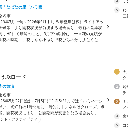
ミ
4
漂うなばなの里「バラ園」
わ
5
桑名市
三
026年5月上旬～2026年6月中旬 ※最盛期は夜にライトアッ
天候等により開花状況が前後する場合あり。最新の営業状
間はHPにて確認のこと。5月下旬以降は、一番花の見頃が
番花の時期に。花はやや小ぶりで花びらの数は少なくな
火
1
ょうぶロード
ク
光の競演
鈴
2
チ
桑名市
026年5月22日(金)～7月5日(日) ※5/31まではイルミネーシ
ナ
3
伴い、点灯前の1時間前に一時的にトンネルはクローズ。点
／
能。開花状況により、公開期間が変更となる場合あり。
宮
4
ベント・アクティビティ
コ
5