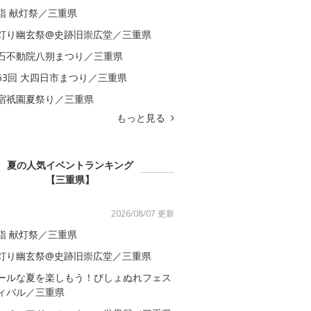
詣 献灯祭／三重県
灯り幽玄祭@史跡旧崇広堂／三重県
石不動院八朔まつり／三重県
63回 大四日市まつり／三重県
宿祇園夏祭り／三重県
もっと見る
夏の人気イベントランキング
【三重県】
2026/08/07 更新
詣 献灯祭／三重県
灯り幽玄祭@史跡旧崇広堂／三重県
ールな夏を楽しもう！びしょぬれフェス
ィバル／三重県