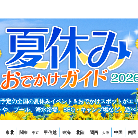
開催予定の全国の夏休みイベント＆おでかけスポットがエ
トや、プール、海水浴場、BBQ・キャンプ場など、遊べ
道
東北
関東
甲信越
東海
北陸
関西
中国
四国
東京
大阪