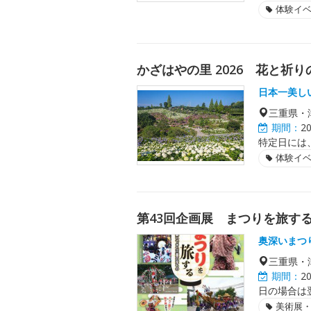
体験イ
かざはやの里 2026 花と祈
日本一美し
三重県・
期間：
2
特定日には
体験イ
第43回企画展 まつりを旅す
奥深いまつ
三重県・
期間：
2
日の場合は
美術展