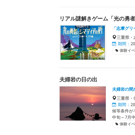
リアル謎解きゲーム「光の勇
「志摩グリ
三重県・
期間：
2
体験イ
夫婦岩の日の出
夫婦岩の間
三重県・
期間：
2
候等条件が
中旬～7月
体験イ