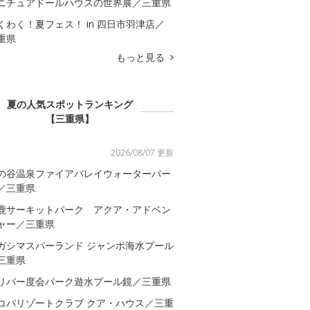
ニチュアドールハウスの世界展／三重県
くわく！夏フェス！ in 四日市羽津店／
重県
もっと見る
夏の人気スポットランキング
【三重県】
2026/08/07 更新
の谷温泉ファイアバレイウォーターパー
／三重県
鹿サーキットパーク アクア・アドベン
ャー／三重県
ガシマスパーランド ジャンボ海水プール
三重県
リバー度会パーク遊水プール鏡／三重県
コパリゾートクラブ クア・ハウス／三重