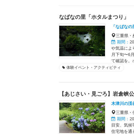
なばなの里「ホタルまつり」
「なばなの
三重県・
期間：
2
や気温によ
月下旬〜6
て確認を。
体験イベント・アクティビティ
【あじさい・見ごろ】岩倉峡
木津川の渓
三重県・
期間：
2
目安、気候
住宅地を通