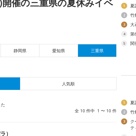
(土)開催の三重県の夏休みイベ
夏
1
竹
2
大
3
第
4
関
5
静岡県
愛知県
三重県
人気順
夏
1
した
全 10 件中 1 〜 10 件
竹
2
ク
3
テ
バラ）