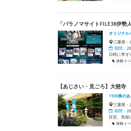
「パラノマサイトFILE38伊
オリジナル
三重県・
期間：
2
日時に準ず
体験イ
【あじさい・見ごろ】大慈寺
1500株の
三重県・
期間：
2
目安。気候
体験イ