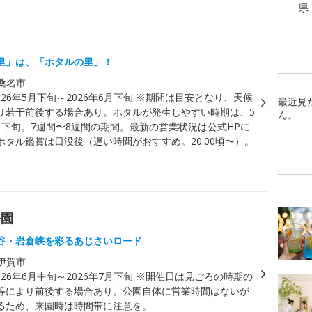
県
里」は、「ホタルの里」！
桑名市
026年5月下旬～2026年6月下旬 ※期間は目安となり、天候
最近見
り若干前後する場合あり。ホタルが発生しやすい時期は、5
ん。
月下旬。7週間〜8週間の期間。最新の営業状況は公式HPに
ホタル鑑賞は日没後（遅い時間がおすすめ。20:00頃〜）。
公園
谷・岩倉峡を彩るあじさいロード
伊賀市
026年6月中旬～2026年7月下旬 ※開催日は見ごろの時期の
等により前後する場合あり。公園自体に営業時間はないが
るため、来園時は時間帯に注意を。