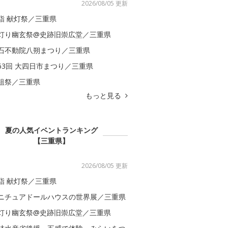
2026/08/05 更新
詣 献灯祭／三重県
灯り幽玄祭@史跡旧崇広堂／三重県
石不動院八朔まつり／三重県
63回 大四日市まつり／三重県
祖祭／三重県
もっと見る
夏の人気イベントランキング
【三重県】
2026/08/05 更新
詣 献灯祭／三重県
ニチュアドールハウスの世界展／三重県
灯り幽玄祭@史跡旧崇広堂／三重県