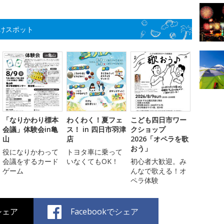
けスポット
「なりかわり標本
わくわく！夏フェ
こども四日市ワー
会議」体験会in亀
ス！ in 四日市羽津
クショップ
山
店
2026「オペラを歌
おう」
役になりかわって
トヨタ車に乗って
会議をするカード
いなくてもOK！
初心者大歓迎。み
ゲーム
んなで歌える！オ
ペラ体験
でシェア
Facebookでシェア