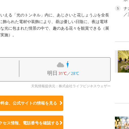
ナ
5
／
もいえる「光のトンネル」内に、あじさいと花しょうぶを全長
ルに飾られた電材や装飾により、昼は優しい日陰に、夜は電球
的な光に包まれた情景の中で、趣のある花々を観賞できる（展
を実施）。
明日
31℃
／
28℃
天気情報提供元：株式会社ライフビジネスウェザー
や料金、公式サイトの
情報を見る
クセス情報、電話番号を確認する