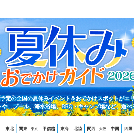
開催予定の全国の夏休みイベント＆おでかけスポットがエ
トや、プール、海水浴場、BBQ・キャンプ場など、遊べ
道
東北
関東
甲信越
東海
北陸
関西
中国
四国
東京
大阪