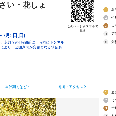
さい・花しょ
夏
1
竹
2
大
3
このページをスマホで
見る
第
4
～7月5日(日)
剣
い、点灯前の1時間前に一時的にトンネル
5
況により、公開期間が変更となる場合あ
開催期間など
地図・アクセス
夏
1
ミ
2
竹
3