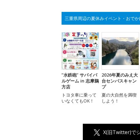
三重県周辺の夏休みイベント・おでか
”水鉄砲” サバイバ
2026年夏のみえ大
ルゲーム in 志摩鵜
台センバスキャン
方店
プ
トヨタ車に乗って
夏の大自然を満喫
いなくてもOK！
しよう！
X(旧Twitter)