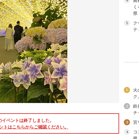
農
4
く
県
ク
5
テ
火
1
ク
鈴
2
チ
のイベントは終了しました。
宮
3
ントはこちらからご確認ください。
コ
4
県