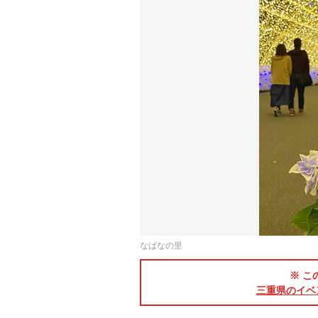
なばなの里
※ こ
三重県のイベ