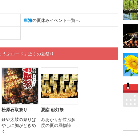
東海
の夏休みイベント一覧へ
ょうぶロード」近くの夏祭り
松原石取祭り
夏詣 献灯祭
鉦や太鼓の祭りば
みあかりが並ぶ多
やしに胸がときめ
度の夏の風物詩
く！