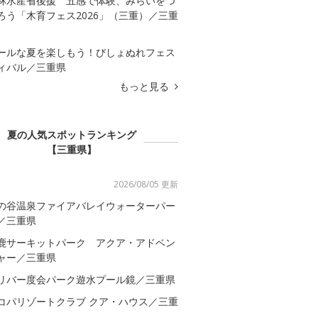
林水産省後援 五感で体験、みらいをつ
ろう「木育フェス2026」（三重）／三重
ールな夏を楽しもう！びしょぬれフェス
ィバル／三重県
もっと見る
夏の人気スポットランキング
【三重県】
2026/08/05 更新
の谷温泉ファイアバレイウォーターパー
／三重県
鹿サーキットパーク アクア・アドベン
ャー／三重県
リバー度会パーク遊水プール鏡／三重県
コパリゾートクラブ クア・ハウス／三重