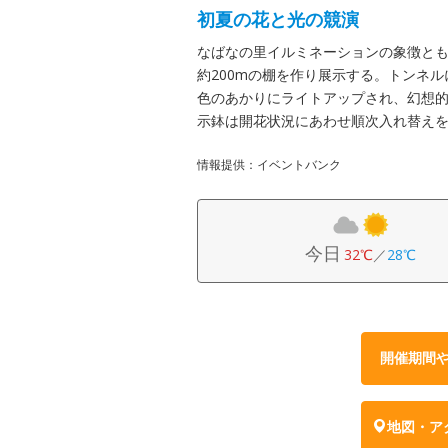
初夏の花と光の競演
なばなの里イルミネーションの象徴と
約200mの棚を作り展示する。トンネ
色のあかりにライトアップされ、幻想
示鉢は開花状況にあわせ順次入れ替え
情報提供：イベントバンク
今日
32℃
／
28℃
開催期間
地図・ア