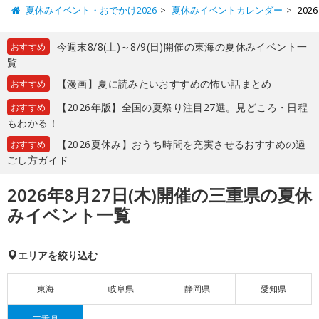
夏休みイベント・おでかけ2026
夏休みイベントカレンダー
20
今週末8/8(土)～8/9(日)開催の東海の夏休みイベント一
おすすめ
覧
【漫画】夏に読みたいおすすめの怖い話まとめ
おすすめ
【2026年版】全国の夏祭り注目27選。見どころ・日程
おすすめ
もわかる！
【2026夏休み】おうち時間を充実させるおすすめの過
おすすめ
ごし方ガイド
2026年8月27日(木)開催の三重県の夏休
みイベント一覧
エリアを絞り込む
東海
岐阜県
静岡県
愛知県