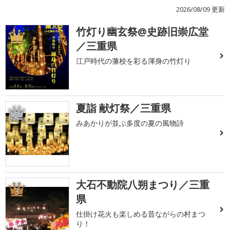
2026/08/09 更新
竹灯り幽玄祭@史跡旧崇広堂
1
／三重県
江戸時代の藩校を彩る渾身の竹灯り
夏詣 献灯祭／三重県
2
みあかりが並ぶ多度の夏の風物詩
大石不動院八朔まつり／三重
3
県
仕掛け花火も楽しめる昔ながらの村まつ
り！