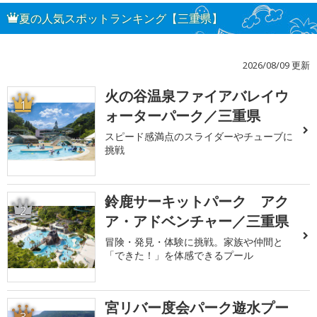
夏の人気スポットランキング【三重県】
2026/08/09 更新
火の谷温泉ファイアバレイウ
1
ォーターパーク／三重県
スピード感満点のスライダーやチューブに
挑戦
鈴鹿サーキットパーク アク
2
ア・アドベンチャー／三重県
冒険・発見・体験に挑戦。家族や仲間と
「できた！」を体感できるプール
宮リバー度会パーク遊水プー
3