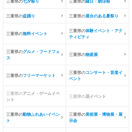
三重県の
七夕祭り
三重県の
縁日・納涼祭
三重県の
盆踊り
三重県の
屋台のある夏祭り
三重県の
体験イベント・アク
三重県の
無料イベント
ティビティ
三重県の
グルメ・フードフェ
三重県の
物産展
ス
三重県の
コンサート・音楽イ
三重県の
フリーマーケット
ベント
三重県の
アニメ・ゲームイベ
三重県の
花イベント
ント
三重県の
動物ふれあいイベン
三重県の
美術展・博物展・展
ト
示会