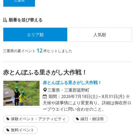
三重県
順番を並び替える
エリア順
人気順
12
三重県の夏イベント
件ヒットしました
赤とんぼふる里さがし大作戦！
赤とんぼふる里さがし大作戦！
三重県・三重郡菰野町
期間：
2026年7月18日(土)～8月31日(月) ※
天候や諸事情により変更有り。詳細は御在所ロ
ープウエイに問い合わせのこと。
体験イベント・アクティビティ
縁日・納涼祭
無料イベント