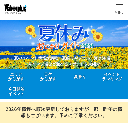
MENU
夏のイベント情報が満載！夏祭りやプール、海水浴場、
キャンプ場など遊べるスポットを大紹介
エリア
日付
イベント
夏祭り
から探す
から探す
ランキング
今日開催
イベント
2026年情報へ順次更新しておりますが一部、昨年の情
報もございます。予めご了承ください。