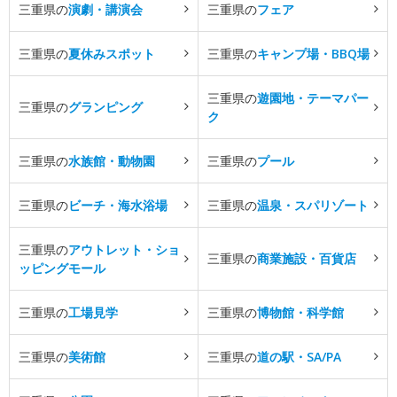
三重県の
演劇・講演会
三重県の
フェア
三重県の
夏休みスポット
三重県の
キャンプ場・BBQ場
三重県の
遊園地・テーマパー
三重県の
グランピング
ク
三重県の
水族館・動物園
三重県の
プール
三重県の
ビーチ・海水浴場
三重県の
温泉・スパリゾート
三重県の
アウトレット・ショ
三重県の
商業施設・百貨店
ッピングモール
三重県の
工場見学
三重県の
博物館・科学館
三重県の
美術館
三重県の
道の駅・SA/PA