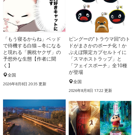
「もう寝るからね」ベッド
ピングーの“トラウマ回”のト
で待機する白猫→冬になる
ドがまさかのポーチ化！か
と現れる「腕枕ヤクザ」の
ぷえぼ限定カプセルトイに
予想外な生態【作者に聞
「スマホストラップ」と
く】
「フェイスポーチ」全10種
が登場
全国
全国
2026年8月8日 20:35
更新
2026年8月8日 17:22
更新