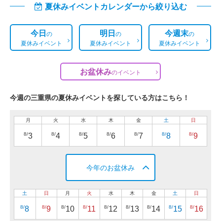
夏休みイベントカレンダーから絞り込む
今日
明日
今週末
の
の
の
夏休みイベント
夏休みイベント
夏休みイベント
お盆休み
の
イベント
今週の三重県の夏休みイベントを探している方はこちら！
月
火
水
木
金
土
日
8/
8/
8/
8/
8/
8/
8/
3
4
5
6
7
8
9
今年のお盆休み
土
日
月
火
水
木
金
土
日
8/
8/
8/
8/
8/
8/
8/
8/
8/
8
9
10
11
12
13
14
15
16