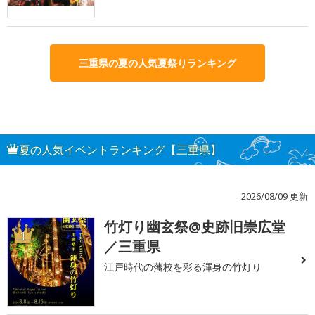
三重県の夏の人気夏祭りランキング
夏の人気イベントランキング【三重県】
2026/08/09 更新
竹灯り幽玄祭@史跡旧崇広堂
1
／三重県
江戸時代の藩校を彩る渾身の竹灯り