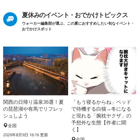
夏休みのイベント・おでかけトピックス
ウォーカー編集部が選ぶ、この夏におすすめしたい旬なイベント・
おでかけスポット
関西の日帰り温泉36選！夏
「もう寝るからね」ベッド
の琵琶湖や有馬でリフレッ
で待機する白猫→冬になる
シュしよう
と現れる「腕枕ヤクザ」の
予想外な生態【作者に聞
全国
く】
2026年8月9日 16:16
更新
全国