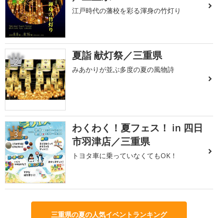
江戸時代の藩校を彩る渾身の竹灯り
夏詣 献灯祭／三重県
2
みあかりが並ぶ多度の夏の風物詩
わくわく！夏フェス！ in 四日
3
市羽津店／三重県
トヨタ車に乗っていなくてもOK！
三重県の夏の人気イベントランキング