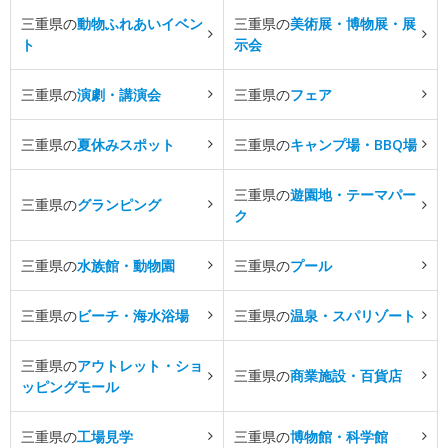
三重県の
動物ふれあいイベン
三重県の
美術展・博物展・展
ト
示会
三重県の
演劇・講演会
三重県の
フェア
三重県の
夏休みスポット
三重県の
キャンプ場・BBQ場
三重県の
遊園地・テーマパー
三重県の
グランピング
ク
三重県の
水族館・動物園
三重県の
プール
三重県の
ビーチ・海水浴場
三重県の
温泉・スパリゾート
三重県の
アウトレット・ショ
三重県の
商業施設・百貨店
ッピングモール
三重県の
工場見学
三重県の
博物館・科学館