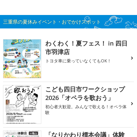
三重県の夏休みイベント・おでかけスポット
わくわく！夏フェス！ in 四日
市羽津店
トヨタ車に乗っていなくてもOK！
こども四日市ワークショップ
2026「オペラを歌おう」
初心者大歓迎。みんなで歌える！オペラ体
験
「なりかわり標本会議」体験