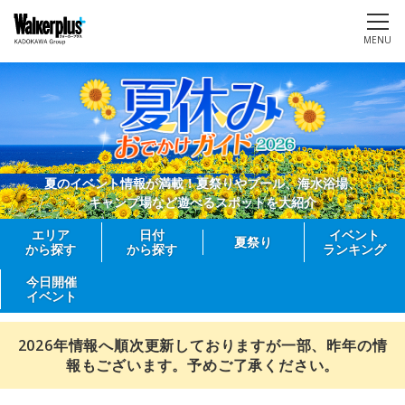
MENU
夏のイベント情報が満載！夏祭りやプール、海水浴場、
キャンプ場など遊べるスポットを大紹介
エリア
日付
イベント
夏祭り
から探す
から探す
ランキング
今日開催
イベント
2026年情報へ順次更新しておりますが一部、昨年の情
報もございます。予めご了承ください。