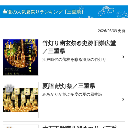
夏の人気夏祭りランキング【三重県】
2026/08/09 更新
竹灯り幽玄祭@史跡旧崇広堂
1
／三重県
江戸時代の藩校を彩る渾身の竹灯り
夏詣 献灯祭／三重県
2
みあかりが並ぶ多度の夏の風物詩