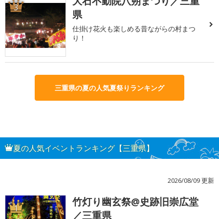
大石不動院八朔まつり／三重
3
県
仕掛け花火も楽しめる昔ながらの村まつ
り！
三重県の夏の人気夏祭りランキング
夏の人気イベントランキング【三重県】
2026/08/09 更新
竹灯り幽玄祭@史跡旧崇広堂
1
／三重県