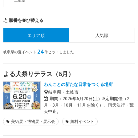
三重県
順番を並び替える
エリア順
人気順
24
岐阜県の夏イベント
件ヒットしました
よる犬祭りテラス（6月）
わんことの新たな日常をつくる場所
岐阜県・土岐市
期間：
2026年6月20日(土) ※定期開催（2
月・3月・10月・11月を除く）。雨天決行・荒
天中止。
美術展・博物展・展示会
無料イベント