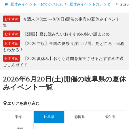
夏休みイベント・おでかけ2026
夏休みイベントカレンダー
20
今週末8/8(土)～8/9(日)開催の東海の夏休みイベント一
おすすめ
覧
【漫画】夏に読みたいおすすめの怖い話まとめ
おすすめ
【2026年版】全国の夏祭り注目27選。見どころ・日程
おすすめ
もわかる！
【2026夏休み】おうち時間を充実させるおすすめの過
おすすめ
ごし方ガイド
2026年6月20日(土)開催の岐阜県の夏休
みイベント一覧
エリアを絞り込む
東海
岐阜県
静岡県
愛知県