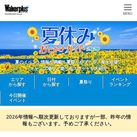
MENU
夏のイベント情報が満載！夏祭りやプール、海水浴場、
キャンプ場など遊べるスポットを大紹介
エリア
日付
イベント
夏祭り
から探す
から探す
ランキング
今日開催
イベント
2026年情報へ順次更新しておりますが一部、昨年の情
報もございます。予めご了承ください。