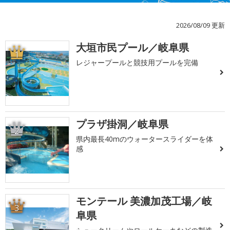
2026/08/09 更新
大垣市民プール／岐阜県
1
レジャープールと競技用プールを完備
プラザ掛洞／岐阜県
2
県内最長40mのウォータースライダーを体
感
モンテール 美濃加茂工場／岐
3
阜県