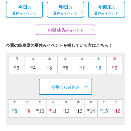
今日
明日
今週末
の
の
の
夏休みイベント
夏休みイベント
夏休みイベント
お盆休み
の
イベント
今週の岐阜県の夏休みイベントを探している方はこちら！
月
火
水
木
金
土
日
8/
8/
8/
8/
8/
8/
8/
3
4
5
6
7
8
9
今年のお盆休み
土
日
月
火
水
木
金
土
日
8/
8/
8/
8/
8/
8/
8/
8/
8/
8
9
10
11
12
13
14
15
16