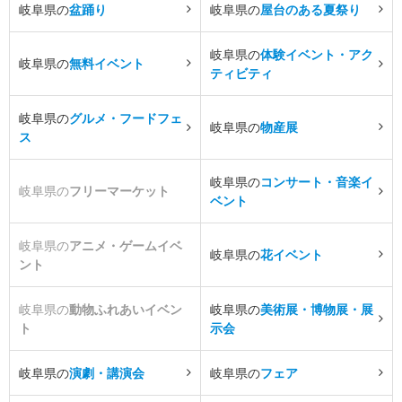
岐阜県の
盆踊り
岐阜県の
屋台のある夏祭り
岐阜県の
体験イベント・アク
岐阜県の
無料イベント
ティビティ
岐阜県の
グルメ・フードフェ
岐阜県の
物産展
ス
岐阜県の
コンサート・音楽イ
岐阜県の
フリーマーケット
ベント
岐阜県の
アニメ・ゲームイベ
岐阜県の
花イベント
ント
岐阜県の
動物ふれあいイベン
岐阜県の
美術展・博物展・展
ト
示会
岐阜県の
演劇・講演会
岐阜県の
フェア