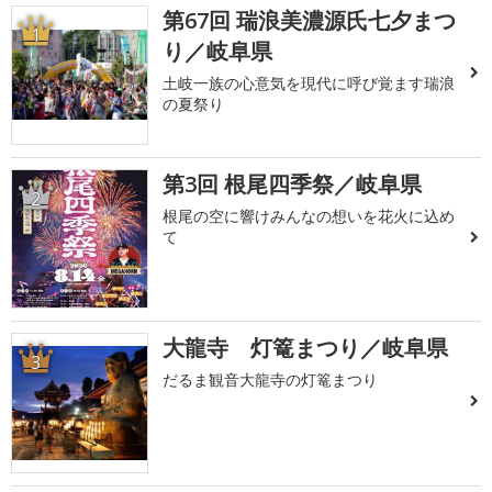
第67回 瑞浪美濃源氏七夕まつ
1
り／岐阜県
土岐一族の心意気を現代に呼び覚ます瑞浪
の夏祭り
第3回 根尾四季祭／岐阜県
2
根尾の空に響けみんなの想いを花火に込め
て
大龍寺 灯篭まつり／岐阜県
3
だるま観音大龍寺の灯篭まつり