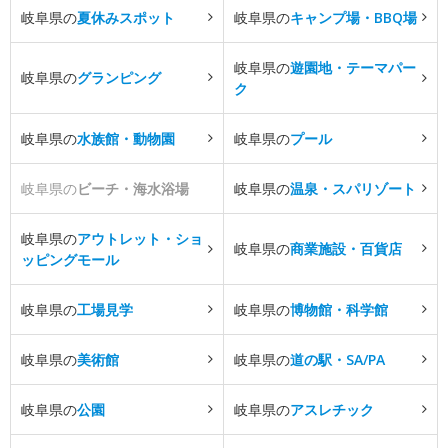
岐阜県の
夏休みスポット
岐阜県の
キャンプ場・BBQ場
岐阜県の
遊園地・テーマパー
岐阜県の
グランピング
ク
岐阜県の
水族館・動物園
岐阜県の
プール
岐阜県の
ビーチ・海水浴場
岐阜県の
温泉・スパリゾート
岐阜県の
アウトレット・ショ
岐阜県の
商業施設・百貨店
ッピングモール
岐阜県の
工場見学
岐阜県の
博物館・科学館
岐阜県の
美術館
岐阜県の
道の駅・SA/PA
岐阜県の
公園
岐阜県の
アスレチック