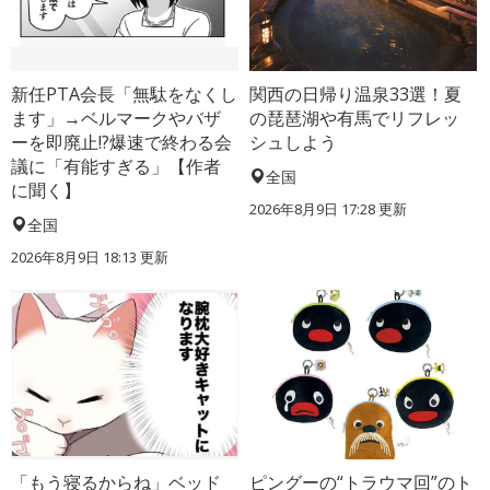
新任PTA会長「無駄をなくし
関西の日帰り温泉33選！夏
ます」→ベルマークやバザ
の琵琶湖や有馬でリフレッ
ーを即廃止!?爆速で終わる会
シュしよう
議に「有能すぎる」【作者
全国
に聞く】
2026年8月9日 17:28
更新
全国
2026年8月9日 18:13
更新
「もう寝るからね」ベッド
ピングーの“トラウマ回”のト