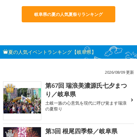
岐阜県の夏の人気夏祭りランキング
夏の人気イベントランキング【岐阜県】
2026/08/09 更新
第67回 瑞浪美濃源氏七夕まつ
1
り／岐阜県
土岐一族の心意気を現代に呼び覚ます瑞浪
の夏祭り
第3回 根尾四季祭／岐阜県
2