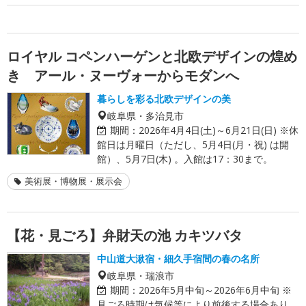
ロイヤル コペンハーゲンと北欧デザインの煌め
き アール・ヌーヴォーからモダンへ
暮らしを彩る北欧デザインの美
岐阜県・多治見市
期間：
2026年4月4日(土)～6月21日(日) ※休
館日は月曜日（ただし、5月4日(月・祝) は開
館）、5月7日(木) 。入館は17：30まで。
美術展・博物展・展示会
【花・見ごろ】弁財天の池 カキツバタ
中山道大湫宿・細久手宿間の春の名所
岐阜県・瑞浪市
期間：
2026年5月中旬～2026年6月中旬 ※
見ごろ時期は気候等により前後する場合あり。