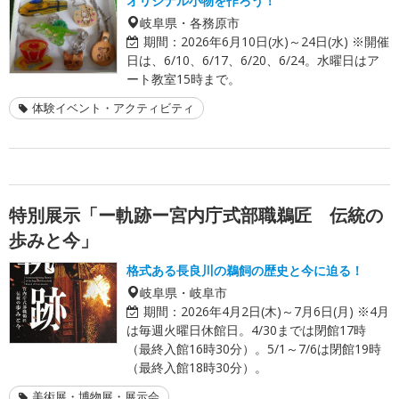
オリジナル小物を作ろう！
岐阜県・各務原市
期間：
2026年6月10日(水)～24日(水) ※開催
日は、6/10、6/17、6/20、6/24。水曜日はア
ート教室15時まで。
体験イベント・アクティビティ
特別展示「ー軌跡ー宮内庁式部職鵜匠 伝統の
歩みと今」
格式ある長良川の鵜飼の歴史と今に迫る！
岐阜県・岐阜市
期間：
2026年4月2日(木)～7月6日(月) ※4月
は毎週火曜日休館日。4/30までは閉館17時
（最終入館16時30分）。5/1～7/6は閉館19時
（最終入館18時30分）。
美術展・博物展・展示会