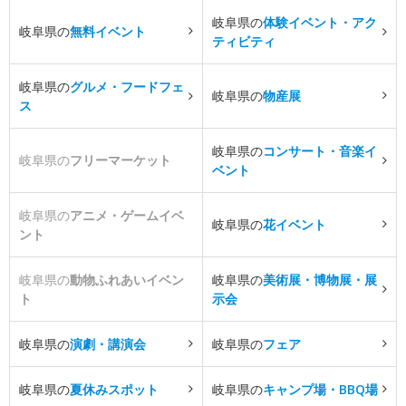
岐阜県の
体験イベント・アク
岐阜県の
無料イベント
ティビティ
岐阜県の
グルメ・フードフェ
岐阜県の
物産展
ス
岐阜県の
コンサート・音楽イ
岐阜県の
フリーマーケット
ベント
岐阜県の
アニメ・ゲームイベ
岐阜県の
花イベント
ント
岐阜県の
動物ふれあいイベン
岐阜県の
美術展・博物展・展
ト
示会
岐阜県の
演劇・講演会
岐阜県の
フェア
岐阜県の
夏休みスポット
岐阜県の
キャンプ場・BBQ場