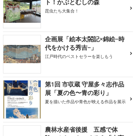
ト！かぶとむしの森
昆虫たち大集合！
企画展「絵本太閤記×錦絵−時
代をかける秀吉−」
江戸時代のベストセラーを楽しもう
第1回 市収蔵 守屋多々志作品
展「夏の色〜青の彩り」
夏を描いた作品や青色が映える作品を展示
農林水産省後援 五感で体