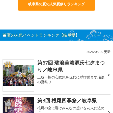
岐阜県の夏の人気夏祭りランキング
夏の人気イベントランキング【岐阜県】
2026/08/09 更新
第67回 瑞浪美濃源氏七夕まつ
1
り／岐阜県
土岐一族の心意気を現代に呼び覚ます瑞浪
の夏祭り
第3回 根尾四季祭／岐阜県
2
根尾の空に響けみんなの想いを花火に込め
て