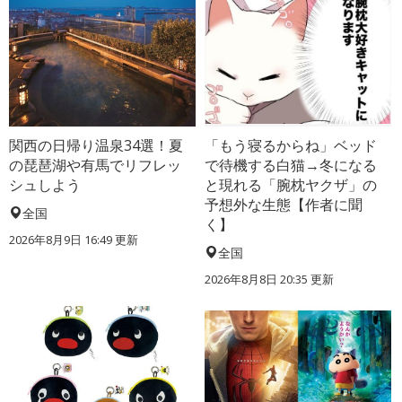
関西の日帰り温泉34選！夏
「もう寝るからね」ベッド
の琵琶湖や有馬でリフレッ
で待機する白猫→冬になる
シュしよう
と現れる「腕枕ヤクザ」の
予想外な生態【作者に聞
全国
く】
2026年8月9日 16:49
更新
全国
2026年8月8日 20:35
更新