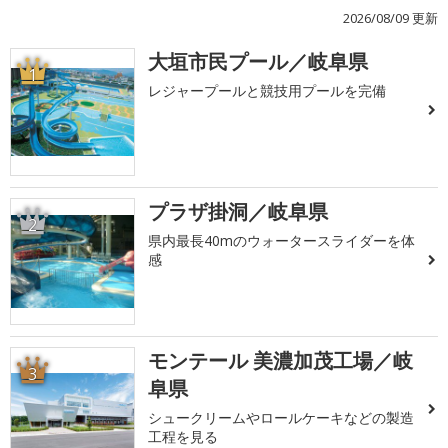
2026/08/09 更新
大垣市民プール／岐阜県
1
レジャープールと競技用プールを完備
プラザ掛洞／岐阜県
2
県内最長40mのウォータースライダーを体
感
モンテール 美濃加茂工場／岐
3
阜県
シュークリームやロールケーキなどの製造
工程を見る