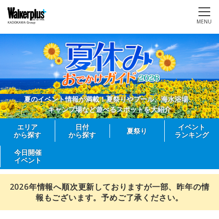
MENU
夏のイベント情報が満載！夏祭りやプール、海水浴場、
キャンプ場など遊べるスポットを大紹介
エリア
日付
イベント
夏祭り
から探す
から探す
ランキング
今日開催
イベント
2026年情報へ順次更新しておりますが一部、昨年の情
報もございます。予めご了承ください。