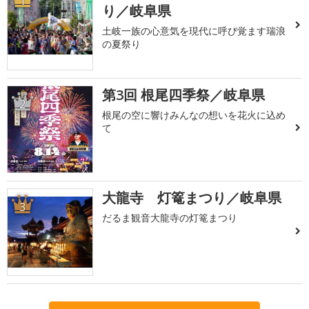
1
り／岐阜県
土岐一族の心意気を現代に呼び覚ます瑞浪
の夏祭り
第3回 根尾四季祭／岐阜県
2
根尾の空に響けみんなの想いを花火に込め
て
大龍寺 灯篭まつり／岐阜県
3
だるま観音大龍寺の灯篭まつり