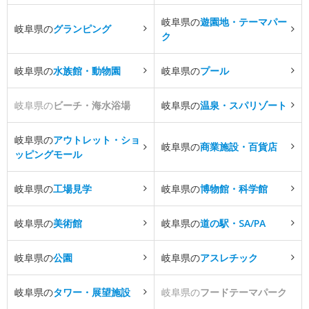
岐阜県の
遊園地・テーマパー
岐阜県の
グランピング
ク
岐阜県の
水族館・動物園
岐阜県の
プール
岐阜県の
ビーチ・海水浴場
岐阜県の
温泉・スパリゾート
岐阜県の
アウトレット・ショ
岐阜県の
商業施設・百貨店
ッピングモール
岐阜県の
工場見学
岐阜県の
博物館・科学館
岐阜県の
美術館
岐阜県の
道の駅・SA/PA
岐阜県の
公園
岐阜県の
アスレチック
岐阜県の
タワー・展望施設
岐阜県の
フードテーマパーク