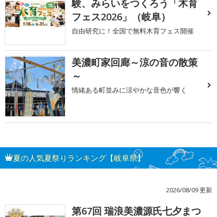
験、みらいをつくろう「木育
フェス2026」（岐阜）
自由研究に！全国で無料木育フェス開催
美濃町家回廊～涼の音の散策
～
情緒ある町並みに涼やかな音色が響く
夏の人気夏祭りランキング【岐阜県】
2026/08/09 更新
第67回 瑞浪美濃源氏七夕まつ