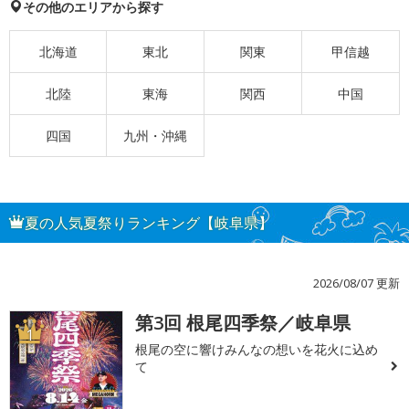
その他のエリアから探す
北海道
東北
関東
甲信越
北陸
東海
関西
中国
四国
九州・沖縄
夏の人気夏祭りランキング【岐阜県】
2026/08/07 更新
第3回 根尾四季祭／岐阜県
1
根尾の空に響けみんなの想いを花火に込め
て