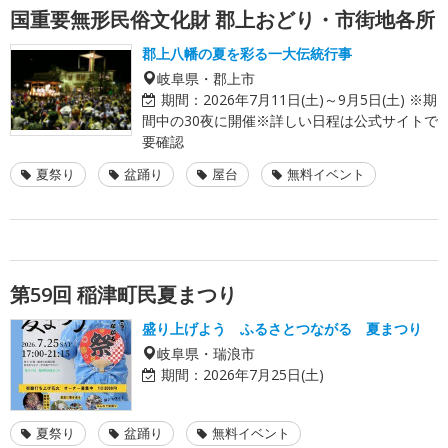
国重要無形民俗文化財 郡上おどり・市街地各所
郡上八幡の夏を彩る一大伝統行事
岐阜県・郡上市
期間：
2026年7月11日(土)～9月5日(土) ※期
間中の30夜に開催※詳しい日程は公式サイトで
要確認
夏祭り
盆踊り
屋台
無料イベント
第59回 稲津町民夏まつり
盛り上げよう ふるさとつながる 夏まつり
岐阜県・瑞浪市
期間：
2026年7月25日(土)
夏祭り
盆踊り
無料イベント