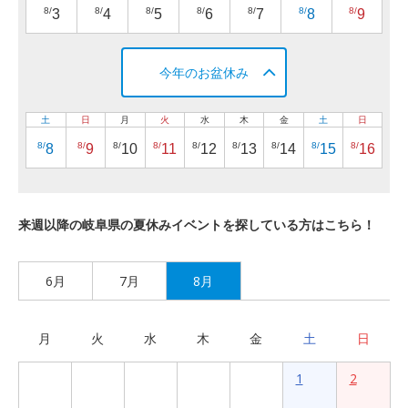
8/
8/
8/
8/
8/
8/
8/
3
4
5
6
7
8
9
今年のお盆休み
土
日
月
火
水
木
金
土
日
8/
8/
8/
8/
8/
8/
8/
8/
8/
8
9
10
11
12
13
14
15
16
来週以降の岐阜県の夏休みイベントを探している方はこちら！
6月
7月
8月
月
火
水
木
金
土
日
1
2