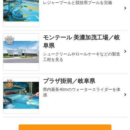
レジャープールと競技用プールを完備
モンテール 美濃加茂工場／岐
2
阜県
シュークリームやロールケーキなどの製造
工程を見る
プラザ掛洞／岐阜県
3
県内最長40mのウォータースライダーを体
感