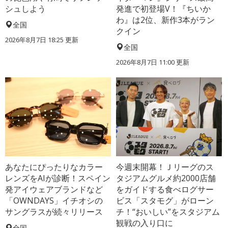
シュしよう
発進で初登場V！『ちいか
わ』は2位、新作3本がラン
全国
クイン
2026年8月7日 18:25
更新
全国
2026年8月7日 11:00
更新
あなたにぴったりなカラー
今週末開幕！Ｊリーグのス
レンズをAIが診断！スペイン
タジアムグルメ約2000店舗
発アイウェアブランドなど
をガイドする食べログサー
「OWNDAYS」イチオシの
ビス「スタモグ」がローン
サングラスが続々リリース
チ！“おいしい”をスタジアム
観戦の入り口に
全国