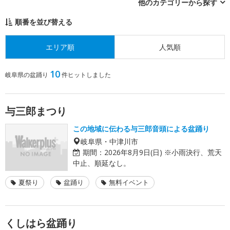
他のカテゴリーから探す
順番を並び替える
エリア順
人気順
10
岐阜県の盆踊り
件ヒットしました
与三郎まつり
この地域に伝わる与三郎音頭による盆踊り
岐阜県・中津川市
期間：
2026年8月9日(日) ※小雨決行、荒天
中止、順延なし。
夏祭り
盆踊り
無料イベント
くしはら盆踊り