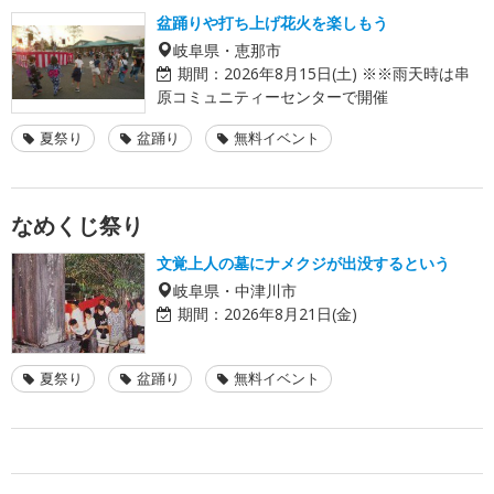
盆踊りや打ち上げ花火を楽しもう
岐阜県・恵那市
期間：
2026年8月15日(土) ※※雨天時は串
原コミュニティーセンターで開催
夏祭り
盆踊り
無料イベント
なめくじ祭り
文覚上人の墓にナメクジが出没するという
岐阜県・中津川市
期間：
2026年8月21日(金)
夏祭り
盆踊り
無料イベント