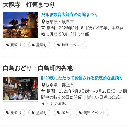
大龍寺 灯篭まつり
だるま観音大龍寺の灯篭まつり
岐阜県・岐阜市
期間：
2026年8月18日(火) ※毎年、本尊開
帳に併せて8月18日に開催
夏祭り
盆踊り
無料イベント
白鳥おどり・白鳥町内各地
計20夜にわたって開催される伝統的な盆踊り
岐阜県・郡上市
期間：
2026年7月9日(木)～9月20日(日) ※期
間中の特定の日に開催 ※詳しい日程は公式サ
イトで要確認
夏祭り
盆踊り
屋台
無料イベント