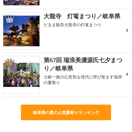
大龍寺 灯篭まつり／岐阜県
2
だるま観音大龍寺の灯篭まつり
第67回 瑞浪美濃源氏七夕まつ
3
り／岐阜県
土岐一族の心意気を現代に呼び覚ます瑞浪
の夏祭り
岐阜県の夏の人気夏祭りランキング