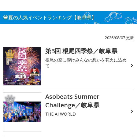
夏の人気イベントランキング【岐阜県】
2026/08/07 更新
第3回 根尾四季祭／岐阜県
1
根尾の空に響けみんなの想いを花火に込め
て
Asobeats Summer
2
Challenge／岐阜県
THE AI WORLD