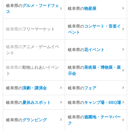
岐阜県の
グルメ・フードフェ
岐阜県の
物産展
ス
岐阜県の
コンサート・音楽イ
岐阜県の
フリーマーケット
ベント
岐阜県の
アニメ・ゲームイベ
岐阜県の
花イベント
ント
岐阜県の
動物ふれあいイベン
岐阜県の
美術展・博物展・展
ト
示会
岐阜県の
演劇・講演会
岐阜県の
フェア
岐阜県の
夏休みスポット
岐阜県の
キャンプ場・BBQ場
岐阜県の
遊園地・テーマパー
岐阜県の
グランピング
ク