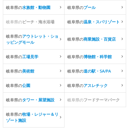
岐阜県の
水族館・動物園
岐阜県の
プール
岐阜県の
ビーチ・海水浴場
岐阜県の
温泉・スパリゾート
岐阜県の
アウトレット・ショ
岐阜県の
商業施設・百貨店
ッピングモール
岐阜県の
工場見学
岐阜県の
博物館・科学館
岐阜県の
美術館
岐阜県の
道の駅・SA/PA
岐阜県の
公園
岐阜県の
アスレチック
岐阜県の
タワー・展望施設
岐阜県の
フードテーマパーク
岐阜県の
牧場・レジャー＆リ
ゾート施設