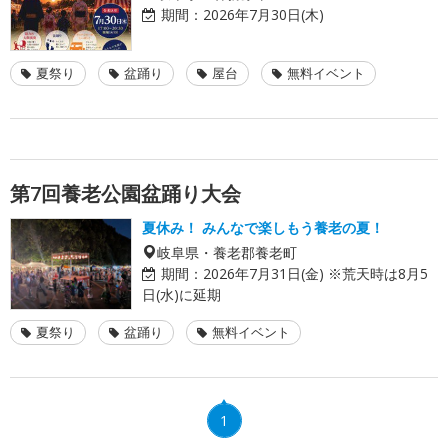
期間：
2026年7月30日(木)
夏祭り
盆踊り
屋台
無料イベント
第7回養老公園盆踊り大会
夏休み！ みんなで楽しもう養老の夏！
岐阜県・養老郡養老町
期間：
2026年7月31日(金) ※荒天時は8月5
日(水)に延期
夏祭り
盆踊り
無料イベント
1