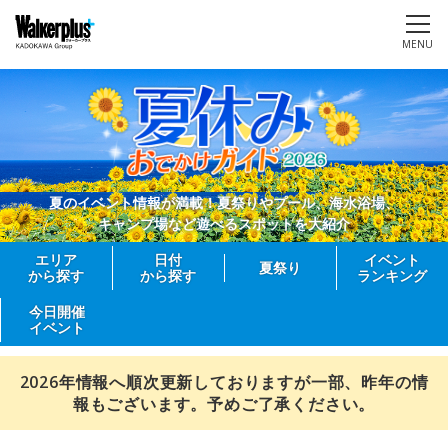
MENU
夏のイベント情報が満載！夏祭りやプール、海水浴場、
キャンプ場など遊べるスポットを大紹介
エリア
日付
イベント
夏祭り
から探す
から探す
ランキング
今日開催
イベント
2026年情報へ順次更新しておりますが一部、昨年の情
報もございます。予めご了承ください。