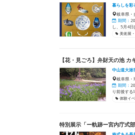
暮らしを彩
岐阜県・
期間：
2
し、5月4日
美術展
【花・見ごろ】弁財天の池 カ
中山道大湫
岐阜県・
期間：
2
り前後する
体験イ
特別展示「ー軌跡ー宮内庁式
格式ある長