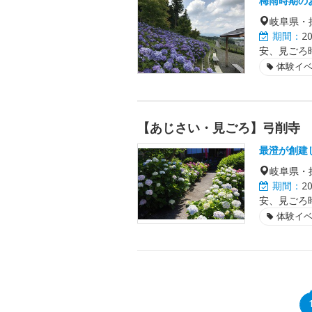
梅雨時期の
岐阜県・
期間：
2
安、見ごろ
体験イ
【あじさい・見ごろ】弓削寺
最澄が創建
岐阜県・
期間：
2
安、見ごろ
体験イ