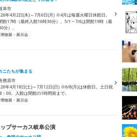
岐阜市
026年4月2日(木)～7月6日(月) ※4月は毎週火曜日休館日。
は閉館17時（最終入館16時30分）。5/1～7/6は閉館19時（最
30分）。
・博物展・展示会
カニたちが集まる
各務原市
026年4月18日(土)～7月12日(日) ※6/8(月)は休館日。土日祝
18：00。入館は閉館の1時間前まで。
・博物展・展示会
RS ポップサーカス岐阜公演
た 奇跡のサーカス団