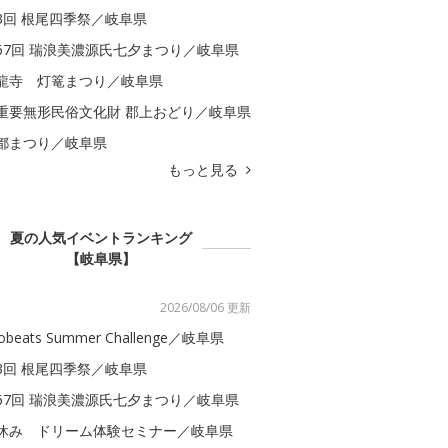
3回 根尾四季祭／岐阜県
67回 瑞浪美濃源氏七夕まつり／岐阜県
龍寺 灯篭まつり／岐阜県
重要無形民俗文化財 郡上おどり／岐阜県
都まつり／岐阜県
もっと見る
夏の人気イベントランキング
【岐阜県】
2026/08/06 更新
obeats Summer Challenge／岐阜県
3回 根尾四季祭／岐阜県
67回 瑞浪美濃源氏七夕まつり／岐阜県
休み ドリーム体験セミナー／岐阜県