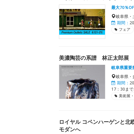
最大70％O
岐阜県・
期間：
2
フェア
美濃陶芸の系譜 林正太郎展
岐阜県重要
岐阜県・
期間：
2
17：30ま
美術展
ロイヤル コペンハーゲンと北
モダンへ