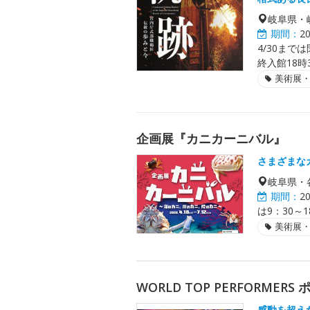
岐阜県・
期間：
2
4/30まで
終入館18時
美術展
企画展『カニカーニバル』
さまざまな
岐阜県・
期間：
2
は9：30～
美術展
WORLD TOP PERFORME
感動を超え