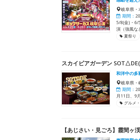
岐阜県・
期間：
2
5/8(金)
演（強風な
夏祭り
スカイビアガーデン SOT△DE
和洋中の多
岐阜県・
期間：
2
月11日、9月
グルメ
【あじさい・見ごろ】霞間ヶ