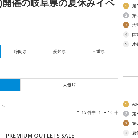
(金)開催の岐阜県の夏休みイベ
第
1
第
2
大
3
国
4
水
5
静岡県
愛知県
三重県
人気順
As
1
した
全 15 件中 1 〜 10 件
第
2
第
3
夏
4
EMIUM OUTLETS SALE