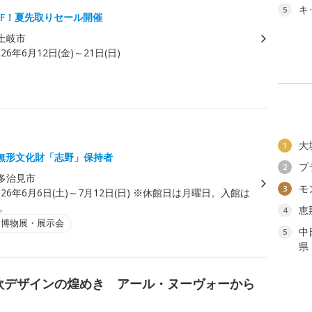
キ
5
FF！夏先取りセール開催
土岐市
026年6月12日(金)～21日(日)
大
1
無形文化財「志野」保持者
プ
2
多治見市
モ
3
026年6月6日(土)～7月12日(日) ※休館日は月曜日。入館は
で。
恵
4
・博物展・展示会
中
5
県
欧デザインの煌めき アール・ヌーヴォーから