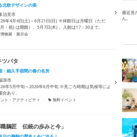
る北欧デザインの美
最近見
多治見市
ん。
026年4月4日(土)～6月21日(日) ※休館日は月曜日（ただ
(月・祝) は開館）、5月7日(木) 。入館は17：30まで。
・博物展・展示会
キツバタ
宿・細久手宿間の春の名所
瑞浪市
026年5月中旬～2026年6月中旬 ※見ごろ時期は気候等によ
場合あり。
ベント・アクティビティ
無料イベント
部職鵜匠 伝統の歩みと今」
良川の鵜飼の歴史と今に迫る！