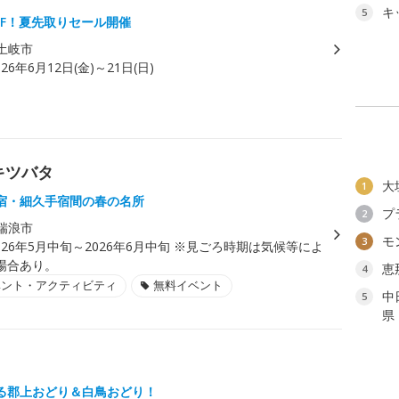
キ
5
FF！夏先取りセール開催
土岐市
026年6月12日(金)～21日(日)
キツバタ
大
1
宿・細久手宿間の春の名所
プ
2
瑞浪市
モ
3
026年5月中旬～2026年6月中旬 ※見ごろ時期は気候等によ
場合あり。
恵
4
ベント・アクティビティ
無料イベント
中
5
県
る郡上おどり＆白鳥おどり！