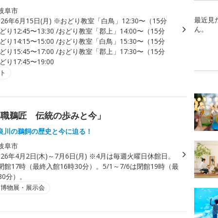
岐阜市
最近見
026年6月15日(月) ※おどり教室「白鳥」12:30〜（15分
ん。
り12:45〜13:30 /おどり教室「郡上」14:00〜（15分
り14:15〜15:00 /おどり教室「白鳥」15:30〜（15分
り15:45〜17:00 /おどり教室「郡上」17:30〜（15分
り17:45〜19:00
ト
部職鵜匠 伝統の歩みと今」
良川の鵜飼の歴史と今に迫る！
岐阜市
026年4月2日(木)～7月6日(月) ※4月は毎週火曜日休館日。
は閉館17時（最終入館16時30分）。5/1～7/6は閉館19時（最
30分）。
・博物展・展示会