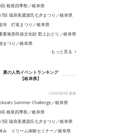
3回 根尾四季祭／岐阜県
67回 瑞浪美濃源氏七夕まつり／岐阜県
龍寺 灯篭まつり／岐阜県
重要無形民俗文化財 郡上おどり／岐阜県
都まつり／岐阜県
もっと見る
夏の人気イベントランキング
【岐阜県】
2026/08/06 更新
obeats Summer Challenge／岐阜県
3回 根尾四季祭／岐阜県
67回 瑞浪美濃源氏七夕まつり／岐阜県
休み ドリーム体験セミナー／岐阜県