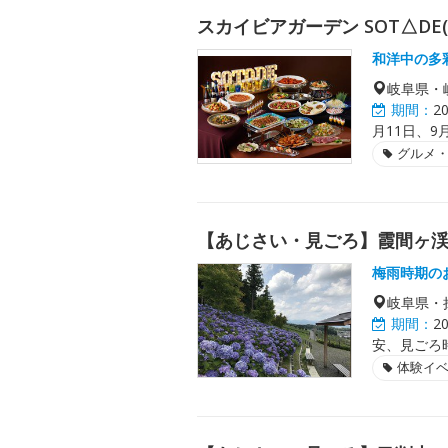
スカイビアガーデン SOT△DE
和洋中の多
岐阜県・
期間：
2
月11日、9月
グルメ
【あじさい・見ごろ】霞間ヶ
梅雨時期の
岐阜県・
期間：
2
安、見ごろ
体験イ