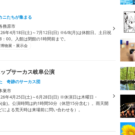
カニたちが集まる
各務原市
026年4月18日(土)～7月12日(日) ※6/8(月)は休館日。土日祝
18：00。入館は閉館の1時間前まで。
・博物展・展示会
RS ポップサーカス岐阜公演
た 奇跡のサーカス団
本巣市
026年4月25日(土)～6月28日(日) ※休演日は木曜日・
・6/5(金)。公演時間は約1時間50分（休憩15分含む）。雨天開
どによる荒天時は来場前に問い合わせを）。