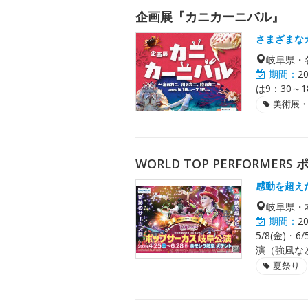
企画展『カニカーニバル』
さまざまな
岐阜県・
期間：
2
は9：30～
美術展
WORLD TOP PERFORME
感動を超え
岐阜県・
期間：
2
5/8(金)
演（強風な
夏祭り