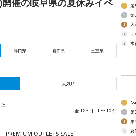
(月)開催の岐阜県の夏休みイベ
第
1
第
2
大
3
国
4
水
5
静岡県
愛知県
三重県
人気順
As
1
した
全 12 件中 1 〜 10 件
第
2
第
3
夏
4
EMIUM OUTLETS SALE