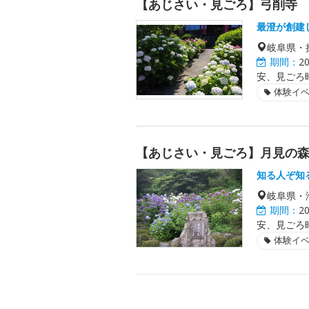
【あじさい・見ごろ】弓削寺
最澄が創建
岐阜県・
期間：
2
安、見ごろ
体験イ
【あじさい・見ごろ】月見の
知る人ぞ知
岐阜県・
期間：
2
安、見ごろ
体験イ