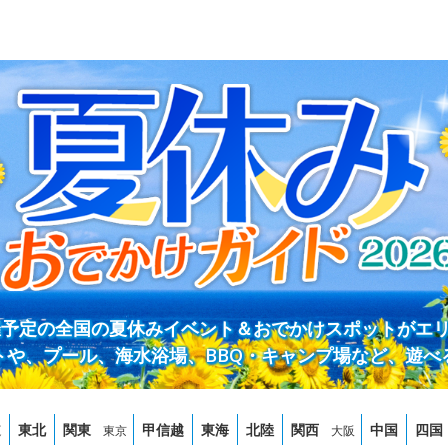
開催予定の全国の夏休みイベント＆おでかけスポットがエ
トや、プール、海水浴場、BBQ・キャンプ場など、遊べ
道
東北
関東
甲信越
東海
北陸
関西
中国
四国
東京
大阪