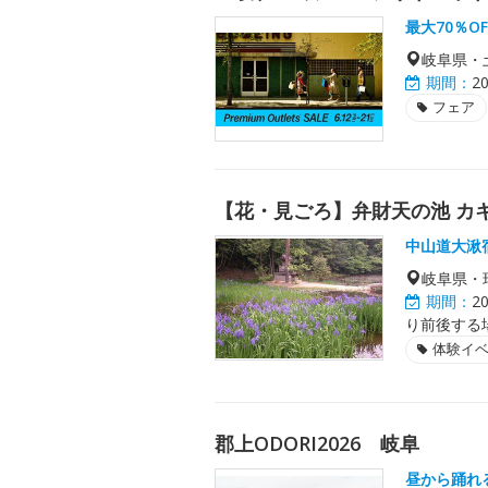
最大70％O
岐阜県・
期間：
2
フェア
【花・見ごろ】弁財天の池 カ
中山道大湫
岐阜県・
期間：
2
り前後する
体験イ
郡上ODORI2026 岐阜
昼から踊れ