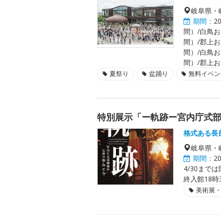
岐阜県・
期間：
2
間）/白鳥おど
間）/郡上おど
間）/白鳥おど
間）/郡上おど
夏祭り
盆踊り
無料イベン
特別展示「ー軌跡ー宮内庁式
格式ある長
岐阜県・
期間：
2
4/30まで
終入館18時
美術展