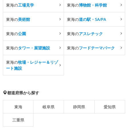
東海の
工場見学
東海の
博物館・科学館
東海の
美術館
東海の
道の駅・SA/PA
東海の
公園
東海の
アスレチック
東海の
タワー・展望施設
東海の
フードテーマパーク
東海の
牧場・レジャー＆リゾ
ート施設
都道府県から探す
東海
岐阜県
静岡県
愛知県
三重県