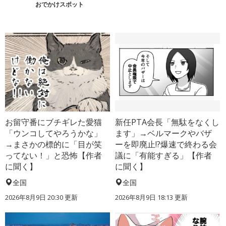
おでかけスポット
お留守番にブチギレた愛猫
新任PTA会長「無駄をなくし
「ウンコしてやろうかな」
ます」→ベルマークやバザ
→まさかの標的に「目が笑
ーを即廃止!?爆速で終わる会
ってない！」と恐怖【作者
議に「有能すぎる」【作者
に聞く】
に聞く】
全国
全国
2026年8月9日 20:30
更新
2026年8月9日 18:13
更新