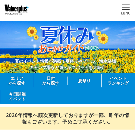
MENU
夏のイベント情報が満載！夏祭りやプール、海水浴場、
キャンプ場など遊べるスポットを大紹介
エリア
日付
イベント
夏祭り
から探す
から探す
ランキング
今日開催
イベント
2026年情報へ順次更新しておりますが一部、昨年の情
報もございます。予めご了承ください。