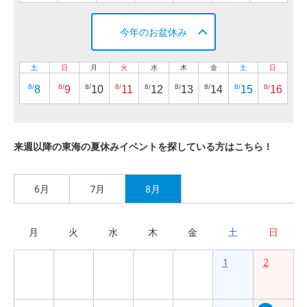
今年のお盆休み
土
日
月
火
水
木
金
土
日
8/
8/
8/
8/
8/
8/
8/
8/
8/
8
9
10
11
12
13
14
15
16
来週以降の東海の夏休みイベントを探している方はこちら！
6月
7月
8月
月
火
水
木
金
土
日
1
2