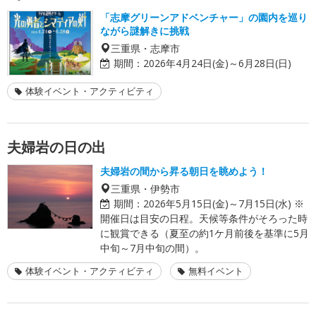
「志摩グリーンアドベンチャー」の園内を巡り
ながら謎解きに挑戦
三重県・志摩市
期間：
2026年4月24日(金)～6月28日(日)
体験イベント・アクティビティ
夫婦岩の日の出
夫婦岩の間から昇る朝日を眺めよう！
三重県・伊勢市
期間：
2026年5月15日(金)～7月15日(水) ※
開催日は目安の日程。天候等条件がそろった時
に観賞できる（夏至の約1ケ月前後を基準に5月
中旬～7月中旬の間）。
体験イベント・アクティビティ
無料イベント