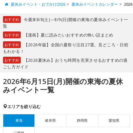
夏休みイベント・おでかけ2026
夏休みイベントカレンダー
20
今週末8/8(土)～8/9(日)開催の東海の夏休みイベント一
おすすめ
覧
【漫画】夏に読みたいおすすめの怖い話まとめ
おすすめ
【2026年版】全国の夏祭り注目27選。見どころ・日程
おすすめ
もわかる！
【2026夏休み】おうち時間を充実させるおすすめの過
おすすめ
ごし方ガイド
2026年6月15日(月)開催の東海の夏休
みイベント一覧
エリアを絞り込む
東海
岐阜県
静岡県
愛知県