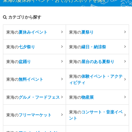
カテゴリから探す
東海の
夏休みイベント
東海の
夏祭り
東海の
七夕祭り
東海の
縁日・納涼祭
東海の
盆踊り
東海の
屋台のある夏祭り
東海の
体験イベント・アクテ
東海の
無料イベント
ィビティ
東海の
グルメ・フードフェス
東海の
物産展
東海の
コンサート・音楽イベ
東海の
フリーマーケット
ント