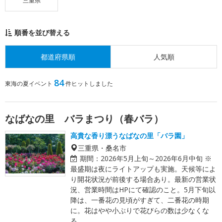
三重県
順番を並び替える
都道府県順
人気順
84
東海の夏イベント
件ヒットしました
なばなの里 バラまつり（春バラ）
高貴な香り漂うなばなの里「バラ園」
三重県・桑名市
期間：
2026年5月上旬～2026年6月中旬 ※
最盛期は夜にライトアップも実施。天候等によ
り開花状況が前後する場合あり。最新の営業状
況、営業時間はHPにて確認のこと。5月下旬以
降は、一番花の見頃がすぎて、二番花の時期
に。花はやや小ぶりで花びらの数は少なくな
る。