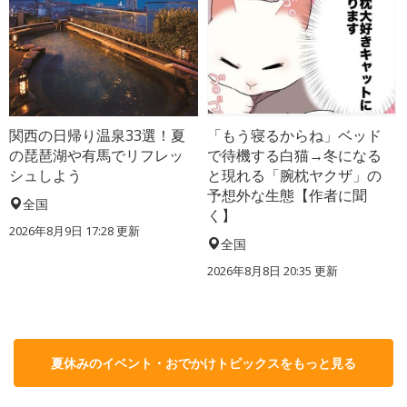
関西の日帰り温泉33選！夏
「もう寝るからね」ベッド
の琵琶湖や有馬でリフレッ
で待機する白猫→冬になる
シュしよう
と現れる「腕枕ヤクザ」の
予想外な生態【作者に聞
全国
く】
2026年8月9日 17:28
更新
全国
2026年8月8日 20:35
更新
夏休みのイベント・おでかけトピックスをもっと見る