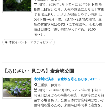
期間：
2026年5月下旬～2026年6月下旬 ※
期間は目安となり、天候や気温により若干前後
する場合あり。ホタルが発生しやすい時期は、
5月下旬〜6月下旬。7週間〜8週間の期間。最
新の営業状況は公式HPにて確認を。ホタル鑑
賞は日没後（遅い時間がおすすめ。20:00
頃〜）。
体験イベント・アクティビティ
【あじさい・見ごろ】岩倉峡公園
木津川の渓谷・岩倉峡を彩るあじさいロード
三重県・伊賀市
期間：
2026年6月中旬～2026年7月下旬 ※
開催日は見ごろの時期の目安、気候等により前
後する場合あり。公園自体に営業時間はないが
住宅地を通るため、来園時は時間帯に注意を。