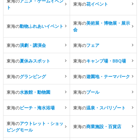
東海の
アニメ・ゲームイベン
東海の
花イベント
ト
東海の
美術展・博物展・展示
東海の
動物ふれあいイベント
会
東海の
演劇・講演会
東海の
フェア
東海の
夏休みスポット
東海の
キャンプ場・BBQ場
東海の
グランピング
東海の
遊園地・テーマパーク
東海の
水族館・動物園
東海の
プール
東海の
ビーチ・海水浴場
東海の
温泉・スパリゾート
東海の
アウトレット・ショッ
東海の
商業施設・百貨店
ピングモール