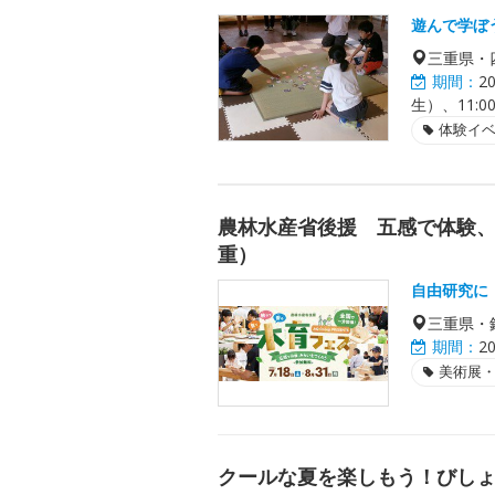
遊んで学ぼ
三重県・
期間：
2
生）、11:
体験イ
農林水産省後援 五感で体験、
重）
自由研究に
三重県・
期間：
2
美術展
クールな夏を楽しもう！びし