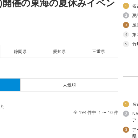
(木)開催の東海の夏休みイベン
名
1
夏
2
足
3
第
4
竹
5
静岡県
愛知県
三重県
人気順
名
1
した
全 194 件中 1 〜 10 件
N
2
ア
ア
3
！
県