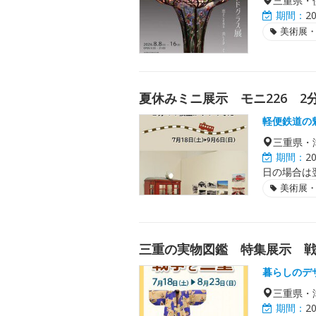
三重県・
期間：
2
美術展
夏休みミニ展示 モニ226 2
軽便鉄道の
三重県・
期間：
2
日の場合は
美術展
三重の実物図鑑 特集展示 
暮らしのデ
三重県・
期間：
2