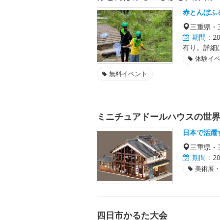
赤とんぼふ
三重県・
期間：
2
有り。詳細
体験イ
無料イベント
ミニチュアドールハウスの世
日本で活躍
三重県・
期間：
2
美術展
四日市かるた大会