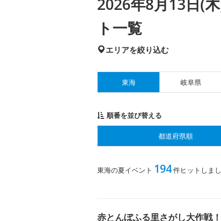
2026年8月13日
ト一覧
エリアを絞り込む
東海
岐阜県
順番を並び替える
都道府県順
194
東海の夏イベント
件ヒットしま
赤とんぼふる里さがし大作戦