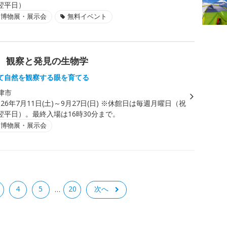
翌平日）
・博物展・展示会
無料イベント
WE 観察と発見の生物学
て自然を観察する眼を育てる
津市
026年7月11日(土)～9月27日(日) ※休館日は毎週月曜日（祝
翌平日）。最終入場は16時30分まで。
・博物展・展示会
4
5
20
次へ
…