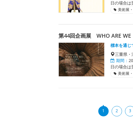
日の場合は
美術展
第44回企画展 WHO ARE 
標本を通じ
三重県・
期間：
2
日の場合は
美術展
1
2
3