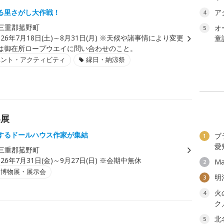
る里さがし大作戦！
ア
4
三重郡菰野町
オ
5
026年7月18日(土)～8月31日(月) ※天候や諸事情により変更
童
は御在所ロープウエイに問い合わせのこと。
ベント・アクティビティ
縁日・納涼祭
界展
するドールハウス作家が集結
ブ
1
愛
三重郡菰野町
026年7月31日(金)～9月27日(日) ※会期中無休
Ma
2
・博物展・展示会
明
3
火
4
ク
北
5