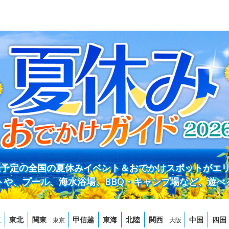
開催予定の全国の夏休みイベント＆おでかけスポットがエ
トや、プール、海水浴場、BBQ・キャンプ場など、遊べ
道
東北
関東
甲信越
東海
北陸
関西
中国
四国
東京
大阪