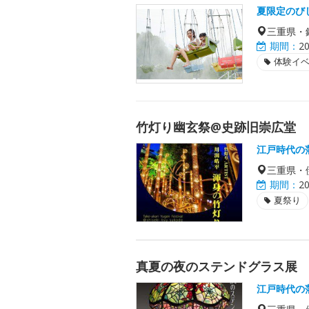
夏限定のび
三重県・
期間：
2
体験イ
竹灯り幽玄祭@史跡旧崇広堂
江戸時代の
三重県・
期間：
2
夏祭り
真夏の夜のステンドグラス展
江戸時代の