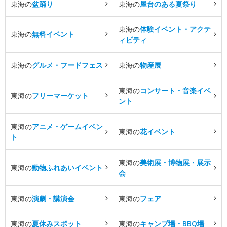
東海の
盆踊り
東海の
屋台のある夏祭り
東海の
体験イベント・アクテ
東海の
無料イベント
ィビティ
東海の
グルメ・フードフェス
東海の
物産展
東海の
コンサート・音楽イベ
東海の
フリーマーケット
ント
東海の
アニメ・ゲームイベン
東海の
花イベント
ト
東海の
美術展・博物展・展示
東海の
動物ふれあいイベント
会
東海の
演劇・講演会
東海の
フェア
東海の
夏休みスポット
東海の
キャンプ場・BBQ場