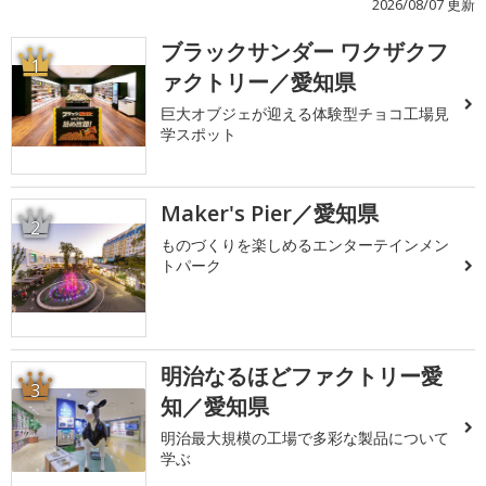
2026/08/07 更新
ブラックサンダー ワクザクフ
1
ァクトリー／愛知県
巨大オブジェが迎える体験型チョコ工場見
学スポット
Maker's Pier／愛知県
2
ものづくりを楽しめるエンターテインメン
トパーク
明治なるほどファクトリー愛
3
知／愛知県
明治最大規模の工場で多彩な製品について
学ぶ