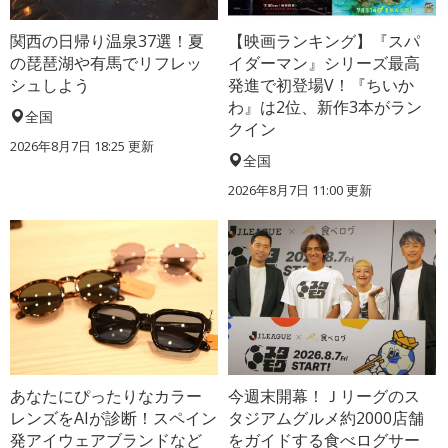
関西の日帰り温泉37選！夏
【映画ランキング】『スパ
の琵琶湖や有馬でリフレッ
イダーマン』シリーズ最高
シュしよう
発進で初登場V！『ちいか
わ』は2位、新作3本がラン
全国
クイン
2026年8月7日 18:25
更新
全国
2026年8月7日 11:00
更新
あなたにぴったりなカラー
今週末開幕！Ｊリーグのス
レンズをAIが診断！スペイン
タジアムグルメ約2000店舗
発アイウェアブランドなど
をガイドする食べログサー