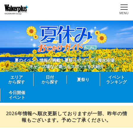
MENU
夏のイベント情報が満載！夏祭りやプール、海水浴場、
キャンプ場など遊べるスポットを大紹介
エリア
日付
イベント
夏祭り
から探す
から探す
ランキング
今日開催
イベント
2026年情報へ順次更新しておりますが一部、昨年の情
報もございます。予めご了承ください。