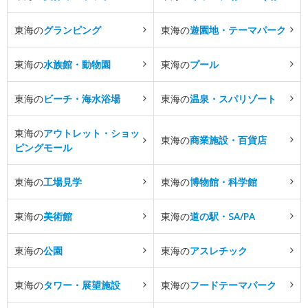
東海の
グランピング
東海の
遊園地・テーマパーク
東海の
水族館・動物園
東海の
プール
東海の
ビーチ・海水浴場
東海の
温泉・スパリゾート
東海の
アウトレット・ショッ
東海の
商業施設・百貨店
ピングモール
東海の
工場見学
東海の
博物館・科学館
東海の
美術館
東海の
道の駅・SA/PA
東海の
公園
東海の
アスレチック
東海の
タワー・展望施設
東海の
フードテーマパーク