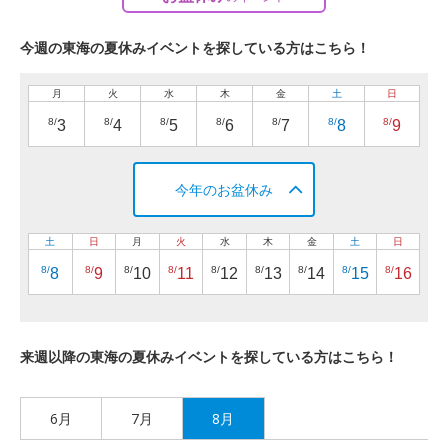
今週の東海の夏休みイベントを探している方はこちら！
月
火
水
木
金
土
日
8/
8/
8/
8/
8/
8/
8/
3
4
5
6
7
8
9
今年のお盆休み
土
日
月
火
水
木
金
土
日
8/
8/
8/
8/
8/
8/
8/
8/
8/
8
9
10
11
12
13
14
15
16
来週以降の東海の夏休みイベントを探している方はこちら！
6月
7月
8月