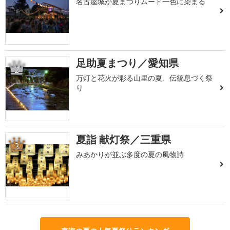
名古屋城が夏まつりムード一色に染まる
足助夏まつり／愛知県
2
万灯と花火が彩る山里の夏、伝統息づく祭
り
夏詣 献灯祭／三重県
3
みあかりが並ぶ多度の夏の風物詩